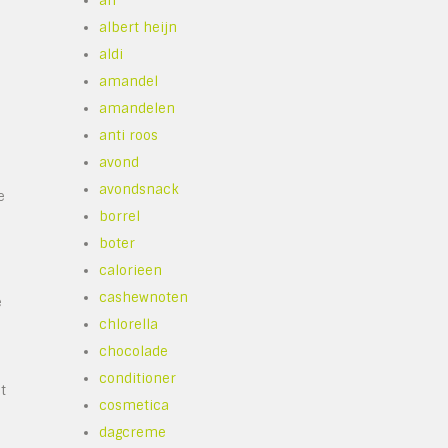
ah
albert heijn
aldi
amandel
amandelen
anti roos
avond
avondsnack
e
borrel
boter
calorieen
cashewnoten
e
chlorella
chocolade
conditioner
t
cosmetica
dagcreme