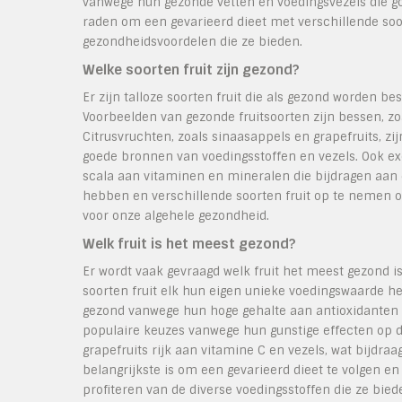
vanwege hun gezonde vetten en voedingsvezels die goe
raden om een gevarieerd dieet met verschillende soo
gezondheidsvoordelen die ze bieden.
Welke soorten fruit zijn gezond?
Er zijn talloze soorten fruit die als gezond worden
Voorbeelden van gezonde fruitsoorten zijn bessen, zo
Citrusvruchten, zoals sinaasappels en grapefruits, zi
goede bronnen van voedingsstoffen en vezels. Ook ex
scala aan vitaminen en mineralen die bijdragen aan e
hebben en verschillende soorten fruit op te nemen o
voor onze algehele gezondheid.
Welk fruit is het meest gezond?
Er wordt vaak gevraagd welk fruit het meest gezond is
soorten fruit elk hun eigen unieke voedingswaarde 
gezond vanwege hun hoge gehalte aan antioxidanten 
populaire keuzes vanwege hun gunstige effecten op d
grapefruits rijk aan vitamine C en vezels, wat bijdr
belangrijkste is om een gevarieerd dieet te volgen en
profiteren van de diverse voedingsstoffen die ze bied