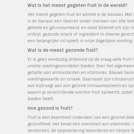
Wat is het meest gegeten fruit in de wereld?
Het meest gegeten fruit ter wereld is de banaan. M
is de banaan een favoriet onder mensen van alle leef
geteeld en geconsumeerd, en staat bekend om zijn hog
ontbijt, gezonde snack of ingrediënt in diverse gerech
een belangrijke rol speelt in onze dagelijkse voeding.
Wat is de meest gezonde fruit?
Er is geen eenduidig antwoord op de vraag welk fruit 
unieke voedingsvoordelen bieden. Over het algemee
gehalte aan antioxidanten en vitamines. Blauwe bes
voedingswaarde en smaak. Daarnaast zijn citrusvrucht
wat bijdraagt aan een gezond immuunsysteem en spijs
waarin je verschillende soorten fruit opneemt, zodat j
bieden heeft.
Hoe gezond is fruit?
Fruit is een essentieel onderdeel van een gezond die
gezondheid. Het bevat een overvloed aan vitamines,
versterken, de spijsvertering bevorderen en helpen bi