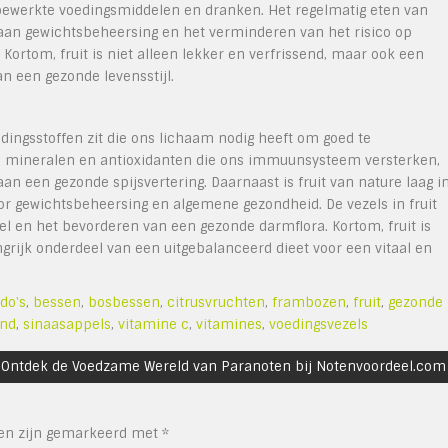
 bewerkte voedingsmiddelen en dranken. Het regelmatig eten van
 aan gewichtsbeheersing en het verminderen van het risico op
Kortom, fruit is niet alleen lekker en verfrissend, maar ook een
n een gezonde levensstijl.
edingsstoffen zit die ons lichaam nodig heeft om goed te
s, mineralen en antioxidanten die ons immuunsysteem versterken,
 een gezonde spijsvertering. Daarnaast is fruit van nature laag i
oor gewichtsbeheersing en algemene gezondheid. De vezels in fruit
el en het bevorderen van een gezonde darmflora. Kortom, fruit is
ngrijk onderdeel van een uitgebalanceerd dieet voor een vitaal en
do's
,
bessen
,
bosbessen
,
citrusvruchten
,
frambozen
,
fruit
,
gezonde
nd
,
sinaasappels
,
vitamine c
,
vitamines
,
voedingsvezels
Ontdek de Voedzame Wereld van Paranoten bij Notenvoordeel.com
den zijn gemarkeerd met
*