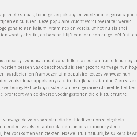
et zijn zoete smaak, handige verpakking en voedzame eigenschappe
tijden en culturen. Deze populaire vrucht wordt overal ter wereld
e gehalte aan kalium, vitamines en vezels. Of het nu als snel
ten wordt gebruikt, de banaan blijft een iconisch en geliefd fruit da
het meest gezond is, omdat verschillende soorten fruit elk hun eige
n worden bessen vaak beschouwd als zeer gezond vanwege hun hog
sen, aardbeien en frambozen zijn populaire keuzes vanwege hun
en zoals sinaasappels en grapefruits rijk aan vitamine C en vezels
vertering. Het belangrijkste is om een gevarieerd dieet te hebben
e profiteert van de diverse voedingsstoffen die elk stuk fruit te
et vanwege de vele voordelen die het biedt voor onze algehele
 mineralen, vezels en antioxidanten die ons immuunsysteem
j het voorkomen van ziekten. Hoewel fruit natuurlijke suikers bevat