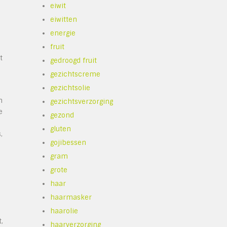
eiwit
eiwitten
n
energie
fruit
t
gedroogd fruit
gezichtscreme
gezichtsolie
n
gezichtsverzorging
e
gezond
gluten
,
gojibessen
gram
grote
haar
haarmasker
haarolie
,
haarverzorging