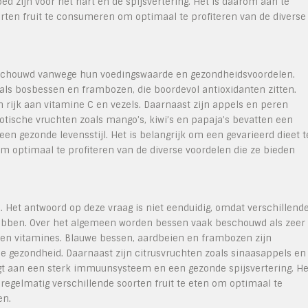
d zijn voor het hart en de spijsvertering. Het is daarom aan te
rten fruit te consumeren om optimaal te profiteren van de diverse
 beschouwd vanwege hun voedingswaarde en gezondheidsvoordelen.
als bosbessen en frambozen, die boordevol antioxidanten zitten.
jn rijk aan vitamine C en vezels. Daarnaast zijn appels en peren
otische vruchten zoals mango’s, kiwi’s en papaja’s bevatten een
en gezonde levensstijl. Het is belangrijk om een gevarieerd dieet t
m optimaal te profiteren van de diverse voordelen die ze bieden
. Het antwoord op deze vraag is niet eenduidig, omdat verschillend
hebben. Over het algemeen worden bessen vaak beschouwd als zeer
en vitamines. Blauwe bessen, aardbeien en frambozen zijn
e gezondheid. Daarnaast zijn citrusvruchten zoals sinaasappels en
aagt aan een sterk immuunsysteem en een gezonde spijsvertering. He
 regelmatig verschillende soorten fruit te eten om optimaal te
en.