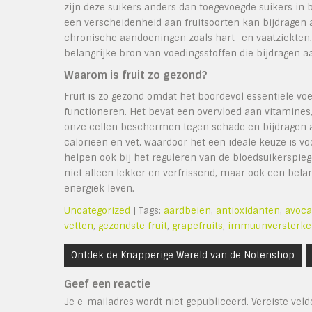
zijn deze suikers anders dan toegevoegde suikers in
een verscheidenheid aan fruitsoorten kan bijdragen
chronische aandoeningen zoals hart- en vaatziekten. 
belangrijke bron van voedingsstoffen die bijdragen aa
Waarom is fruit zo gezond?
Fruit is zo gezond omdat het boordevol essentiële vo
functioneren. Het bevat een overvloed aan vitamine
onze cellen beschermen tegen schade en bijdragen aan
calorieën en vet, waardoor het een ideale keuze is v
helpen ook bij het reguleren van de bloedsuikerspieg
niet alleen lekker en verfrissend, maar ook een bela
energiek leven.
Uncategorized
| Tags:
aardbeien
,
antioxidanten
,
avoca
vetten
,
gezondste fruit
,
grapefruits
,
immuunversterke
Bericht
Ontdek de Knapperige Wereld van de Notenshop
navigatie
Geef een reactie
Je e-mailadres wordt niet gepubliceerd.
Vereiste vel