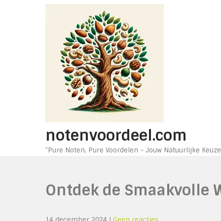
Ga
naar
de
inhoud
notenvoordeel.com
"Pure Noten, Pure Voordelen – Jouw Natuurlijke Keuze
Ontdek de Smaakvolle W
14 december 2024
|
Geen reacties