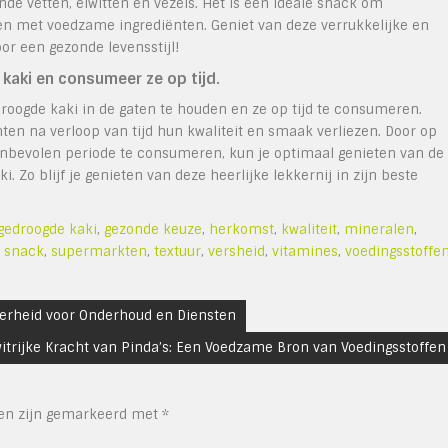
e vetten, eiwitten en vezels. Het is een ideale snack om
en met voedzame ingrediënten. Geniet van deze verrukkelijke en
r een gezonde levensstijl!
aki en consumeer ze op tijd.
oogde kaki in de gaten te houden en ze op tijd te consumeren.
n na verloop van tijd hun kwaliteit en smaak verliezen. Door op
nbevolen periode te consumeren, kun je optimaal genieten van de
Zo blijf je genieten van deze heerlijke lekkernij in zijn beste
gedroogde kaki
,
gezonde keuze
,
herkomst
,
kwaliteit
,
mineralen
,
,
snack
,
supermarkten
,
textuur
,
versheid
,
vitamines
,
voedingsstoffe
erheid voor Onderhoud en Diensten
witrijke Kracht van Pinda’s: Een Voedzame Bron van Voedingsstoffen
den zijn gemarkeerd met
*