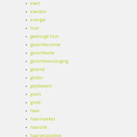
eiwit
eiwitten
energie
fruit
gedroogd fruit
gezichtscreme
gezichtsolie
gezichtsverzorging
gezond
gluten
gojibessen
gram
grote
haar
haarmasker
haarolie
haarverzorging