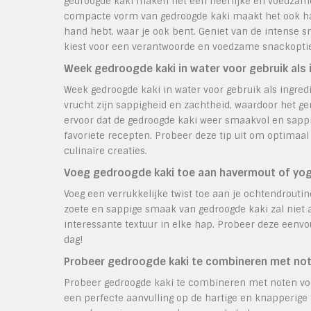
gedroogde kaki maken het een heerlijke en voedzame 
compacte vorm van gedroogde kaki maakt het ook han
hand hebt, waar je ook bent. Geniet van de intense s
kiest voor een verantwoorde en voedzame snackoptie
Week gedroogde kaki in water voor gebruik als 
Week gedroogde kaki in water voor gebruik als ingredi
vrucht zijn sappigheid en zachtheid, waardoor het ge
ervoor dat de gedroogde kaki weer smaakvol en sappig
favoriete recepten. Probeer deze tip uit om optimaal
culinaire creaties.
Voeg gedroogde kaki toe aan havermout of yogh
Voeg een verrukkelijke twist toe aan je ochtendrouti
zoete en sappige smaak van gedroogde kaki zal niet 
interessante textuur in elke hap. Probeer deze eenvo
dag!
Probeer gedroogde kaki te combineren met no
Probeer gedroogde kaki te combineren met noten vo
een perfecte aanvulling op de hartige en knapperige 