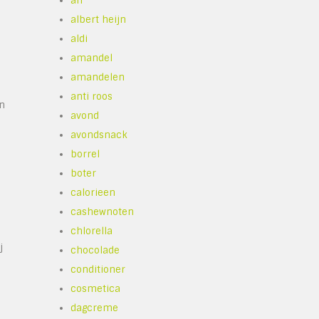
ah
albert heijn
aldi
amandel
amandelen
anti roos
in
avond
avondsnack
borrel
boter
calorieen
cashewnoten
chlorella
j
chocolade
conditioner
cosmetica
dagcreme