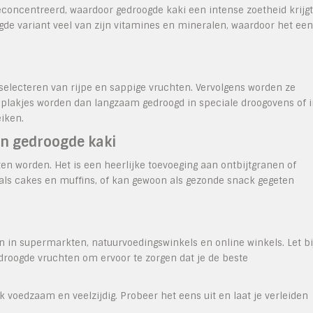
econcentreerd, waardoor gedroogde kaki een intense zoetheid krijgt
gde variant veel van zijn vitamines en mineralen, waardoor het een
selecteren van rijpe en sappige vruchten. Vervolgens worden ze
e plakjes worden dan langzaam gedroogd in speciale droogovens of 
eiken.
an gedroogde kaki
n worden. Het is een heerlijke toevoeging aan ontbijtgranen of
als cakes en muffins, of kan gewoon als gezonde snack gegeten
n in supermarkten, natuurvoedingswinkels en online winkels. Let bi
droogde vruchten om ervoor te zorgen dat je de beste
k voedzaam en veelzijdig. Probeer het eens uit en laat je verleiden