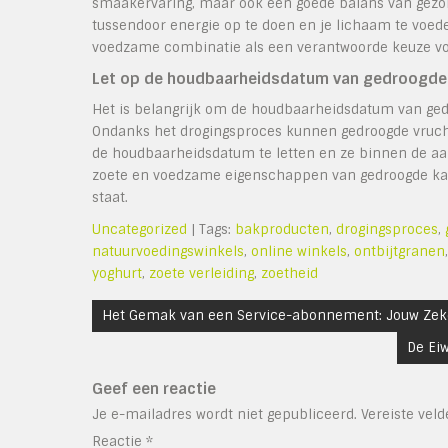
smaakervaring, maar ook een goede balans van gezond
tussendoor energie op te doen en je lichaam te voed
voedzame combinatie als een verantwoorde keuze voo
Let op de houdbaarheidsdatum van gedroogde k
Het is belangrijk om de houdbaarheidsdatum van gedr
Ondanks het drogingsproces kunnen gedroogde vruchte
de houdbaarheidsdatum te letten en ze binnen de aa
zoete en voedzame eigenschappen van gedroogde kaki. 
staat.
Uncategorized
| Tags:
bakproducten
,
drogingsproces
,
natuurvoedingswinkels
,
online winkels
,
ontbijtgranen
yoghurt
,
zoete verleiding
,
zoetheid
Bericht
Het Gemak van een Service-abonnement: Jouw Zek
navigatie
De Ei
Geef een reactie
Je e-mailadres wordt niet gepubliceerd.
Vereiste vel
Reactie
*