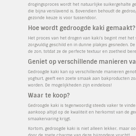
drogingsproces wordt het natuurlijke suikergehalte g
die bijna verslavend is. Bovendien behoudt de gedroo
gezonde keuze is voor tussendoor.
Hoe wordt gedroogde kaki gemaakt?
Het proces van het drogen van kaki’s begint met het 
zorgvuldig geschild en in dunne plakjes gesneden. D
de zon, totdat ze de perfecte textuur en zoetheid ber
Geniet op verschillende manieren v
Gedroogde kaki kan op verschillende manieren genote
yoghurt, geeft een zoete smaak aan bakproducten zo
worden. De mogelijkheden zijn eindeloos!
Waar te koop?
Gedroogde kaki is tegenwoordig steeds vaker te vinde
aankoop altijd op de kwaliteit en herkomst van de ge
smaakervaring krijgt.
Kortom, gedroogde kaki is niet alleen lekker, maar oo
door de zoete charme van deze bijzondere vrucht!