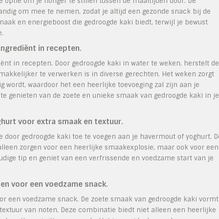
optie om je honger te stillen tussen de maaltijden door. De
dig om mee te nemen, zodat je altijd een gezonde snack bij de
maak en energieboost die gedroogde kaki biedt, terwijl je bewust
.
ingrediënt in recepten.
ënt in recepten. Door gedroogde kaki in water te weken, herstelt de
makkelijker te verwerken is in diverse gerechten. Het weken zorgt
 wordt, waardoor het een heerlijke toevoeging zal zijn aan je
 te genieten van de zoete en unieke smaak van gedroogde kaki in je
urt voor extra smaak en textuur.
ne door gedroogde kaki toe te voegen aan je havermout of yoghurt. D
alleen zorgen voor een heerlijke smaakexplosie, maar ook voor een
udige tip en geniet van een verfrissende en voedzame start van je
ten voor een voedzame snack.
or een voedzame snack. De zoete smaak van gedroogde kaki vormt
textuur van noten. Deze combinatie biedt niet alleen een heerlijke