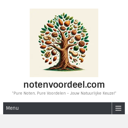
Ga
naar
de
inhoud
notenvoordeel.com
"Pure Noten, Pure Voordelen – Jouw Natuurlijke Keuze!"
Menu