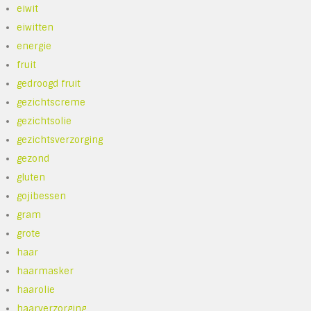
eiwit
eiwitten
energie
fruit
gedroogd fruit
gezichtscreme
gezichtsolie
gezichtsverzorging
gezond
gluten
gojibessen
gram
grote
haar
haarmasker
haarolie
haarverzorging