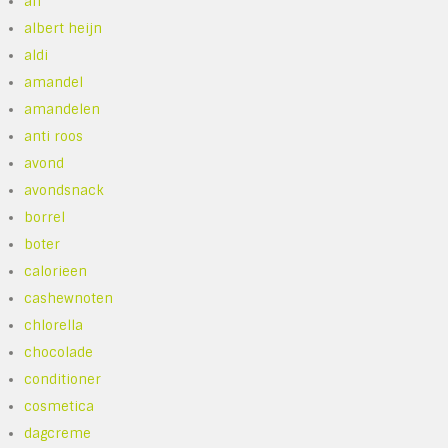
ah
albert heijn
aldi
amandel
amandelen
anti roos
avond
avondsnack
borrel
boter
calorieen
cashewnoten
chlorella
chocolade
conditioner
cosmetica
dagcreme