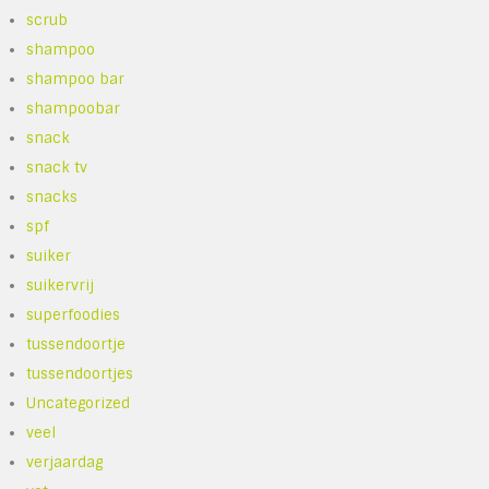
scrub
shampoo
shampoo bar
shampoobar
snack
snack tv
snacks
spf
suiker
suikervrij
superfoodies
tussendoortje
tussendoortjes
Uncategorized
veel
verjaardag