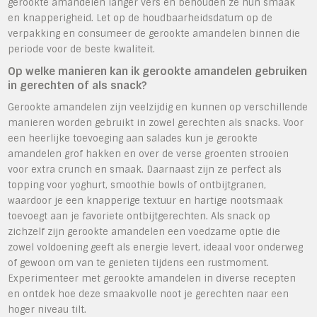
gerookte amandelen langer vers en behouden ze hun smaak
en knapperigheid. Let op de houdbaarheidsdatum op de
verpakking en consumeer de gerookte amandelen binnen die
periode voor de beste kwaliteit.
Op welke manieren kan ik gerookte amandelen gebruiken
in gerechten of als snack?
Gerookte amandelen zijn veelzijdig en kunnen op verschillende
manieren worden gebruikt in zowel gerechten als snacks. Voor
een heerlijke toevoeging aan salades kun je gerookte
amandelen grof hakken en over de verse groenten strooien
voor extra crunch en smaak. Daarnaast zijn ze perfect als
topping voor yoghurt, smoothie bowls of ontbijtgranen,
waardoor je een knapperige textuur en hartige nootsmaak
toevoegt aan je favoriete ontbijtgerechten. Als snack op
zichzelf zijn gerookte amandelen een voedzame optie die
zowel voldoening geeft als energie levert, ideaal voor onderweg
of gewoon om van te genieten tijdens een rustmoment.
Experimenteer met gerookte amandelen in diverse recepten
en ontdek hoe deze smaakvolle noot je gerechten naar een
hoger niveau tilt.