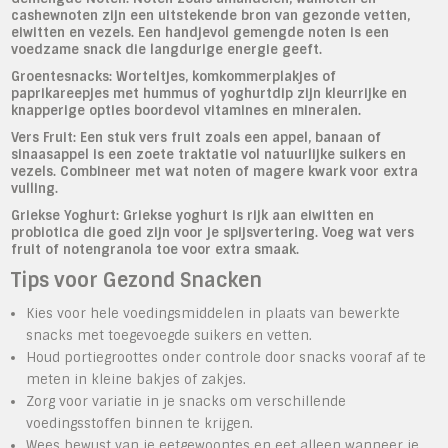
cashewnoten zijn een uitstekende bron van gezonde vetten,
eiwitten en vezels. Een handjevol gemengde noten is een
voedzame snack die langdurige energie geeft.
Groentesnacks:
Worteltjes, komkommerplakjes of
paprikareepjes met hummus of yoghurtdip zijn kleurrijke en
knapperige opties boordevol vitamines en mineralen.
Vers Fruit:
Een stuk vers fruit zoals een appel, banaan of
sinaasappel is een zoete traktatie vol natuurlijke suikers en
vezels. Combineer met wat noten of magere kwark voor extra
vulling.
Griekse Yoghurt:
Griekse yoghurt is rijk aan eiwitten en
probiotica die goed zijn voor je spijsvertering. Voeg wat vers
fruit of notengranola toe voor extra smaak.
Tips voor Gezond Snacken
Kies voor hele voedingsmiddelen in plaats van bewerkte
snacks met toegevoegde suikers en vetten.
Houd portiegroottes onder controle door snacks vooraf af te
meten in kleine bakjes of zakjes.
Zorg voor variatie in je snacks om verschillende
voedingsstoffen binnen te krijgen.
Wees bewust van je eetgewoontes en eet alleen wanneer je