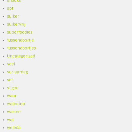
snacks
spf
suiker
suikervrij
superfoodies
tussendoortje
tussendoortjes
Uncategorized
veel
verjaardag
vet
vijgen
waar
walnoten
warme
wat
weleda