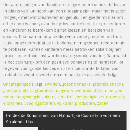
Het aanmoedigen van kinderen om gezondere snacks te kiezen
in plaats van junkfood kan een uitdaging zijn, maar het is zeker
mogelijk met wat creativiteit en geduld. Een goede manier om
dit te doen is door gezonde opties aantrekkelijk te presenteren
en kinderen te betrekken bij het kiezen en bereiden van
snacks. Door samen te winkelen voor verse groenten en fruit,
leuke snackcombinaties te bedenken en gezonde recepten uit
te proberen, kunnen kinderen meer betrokken raken bij het
proces en enthousiast worden over gezonde voeding. Daarnaast
is het belangrijk om een positieve benadering te hanteren, lof
te geven voor goede keuzes en af en toe ruimte te laten voor
traktaties, zodat gezond eten een positieve associatie krijgt.
Uncategorized
| Tags:
eiwitten
,
gezond snacks
,
gezonde snacks
,
griekse yoghurt
,
groenten
,
magere zuivelproducten
,
mineralen
,
noten
,
toegevoegde suikers
,
vers fruit
,
verzadigde vetten
,
vezels
,
vitamines
,
voedingsstoffen
,
volkoren producten
,
zaden
Bericht
Ontdek de Schoonheid van Natuurlijke Cosmetica voor een
navigatie
Stralende Huid