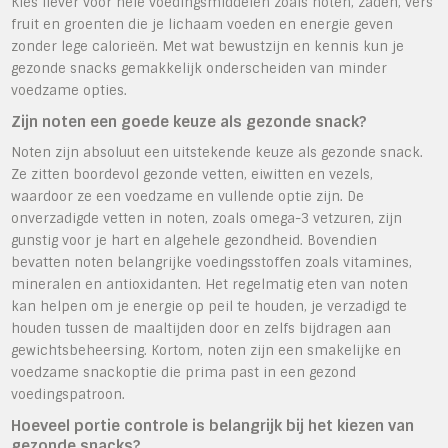
Kies liever voor hele voedingsmiddelen zoals noten, zaden, vers
fruit en groenten die je lichaam voeden en energie geven
zonder lege calorieën. Met wat bewustzijn en kennis kun je
gezonde snacks gemakkelijk onderscheiden van minder
voedzame opties.
Zijn noten een goede keuze als gezonde snack?
Noten zijn absoluut een uitstekende keuze als gezonde snack.
Ze zitten boordevol gezonde vetten, eiwitten en vezels,
waardoor ze een voedzame en vullende optie zijn. De
onverzadigde vetten in noten, zoals omega-3 vetzuren, zijn
gunstig voor je hart en algehele gezondheid. Bovendien
bevatten noten belangrijke voedingsstoffen zoals vitamines,
mineralen en antioxidanten. Het regelmatig eten van noten
kan helpen om je energie op peil te houden, je verzadigd te
houden tussen de maaltijden door en zelfs bijdragen aan
gewichtsbeheersing. Kortom, noten zijn een smakelijke en
voedzame snackoptie die prima past in een gezond
voedingspatroon.
Hoeveel portie controle is belangrijk bij het kiezen van
gezonde snacks?