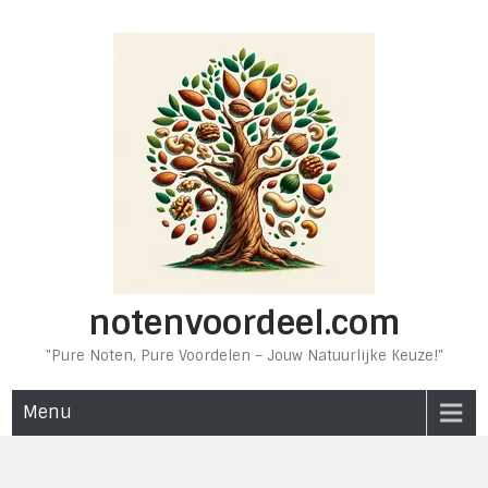
Ga
naar
de
inhoud
notenvoordeel.com
"Pure Noten, Pure Voordelen – Jouw Natuurlijke Keuze!"
Menu