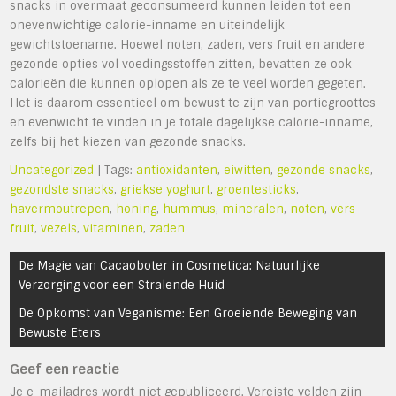
snacks in overmaat geconsumeerd kunnen leiden tot een
onevenwichtige calorie-inname en uiteindelijk
gewichtstoename. Hoewel noten, zaden, vers fruit en andere
gezonde opties vol voedingsstoffen zitten, bevatten ze ook
calorieën die kunnen oplopen als ze te veel worden gegeten.
Het is daarom essentieel om bewust te zijn van portiegroottes
en evenwicht te vinden in je totale dagelijkse calorie-inname,
zelfs bij het kiezen van gezonde snacks.
Uncategorized
| Tags:
antioxidanten
,
eiwitten
,
gezonde snacks
,
gezondste snacks
,
griekse yoghurt
,
groentesticks
,
havermoutrepen
,
honing
,
hummus
,
mineralen
,
noten
,
vers
fruit
,
vezels
,
vitaminen
,
zaden
Bericht
De Magie van Cacaoboter in Cosmetica: Natuurlijke
navigatie
Verzorging voor een Stralende Huid
De Opkomst van Veganisme: Een Groeiende Beweging van
Bewuste Eters
Geef een reactie
Je e-mailadres wordt niet gepubliceerd.
Vereiste velden zijn