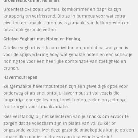
Groentesticks met Hummus
Groentesticks zoals wortels, komkommer en paprika zijn
knapperig en verfrissend. Dip ze in hummus voor wat extra
eiwitten en smaak. Hummus is gemaakt van kikkererwten en
bevat ook gezonde vetten.
Griekse Yoghurt met Noten en Honing
Griekse yoghurt is rijk aan eiwitten en probiotica, wat goed is
voor de spijsvertering. Voeg wat gehakte noten en een scheutje
honing toe voor een heerlijke combinatie van zoetigheid en
crunch.
Havermoutrepen
Zelfgemaakte havermoutrepen zijn een geweldige optie voor
onderweg of als snel ontbijt. Havermout zit vol vezels die
langdurige energie leveren, terwijl noten, zaden en gedroogd
fruit zorgen voor smaakvariatie.
Kies verstandig bij het selecteren van je snacks om ervoor te
zorgen dat ze voedzaam zijn in plaats van vol suiker of
ongezonde vetten. Met deze gezonde snackopties kun je op een
smakelijke manier bijdragen aan je algehele welzijn!