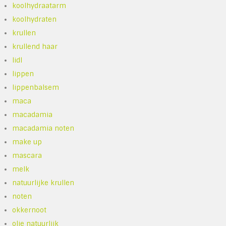
koolhydraatarm
koolhydraten
krullen
krullend haar
lidl
lippen
lippenbalsem
maca
macadamia
macadamia noten
make up
mascara
melk
natuurlijke krullen
noten
okkernoot
olie natuurlijk