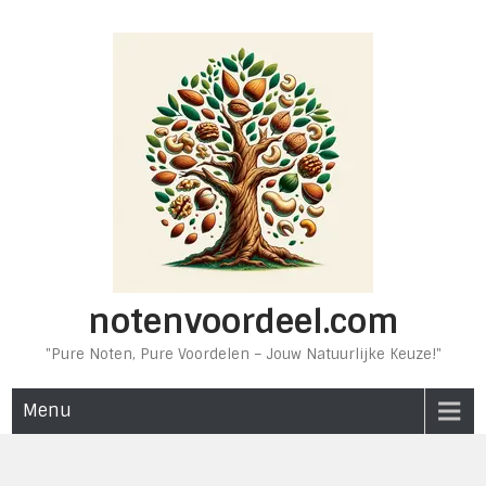
Ga
naar
de
inhoud
notenvoordeel.com
"Pure Noten, Pure Voordelen – Jouw Natuurlijke Keuze!"
Menu