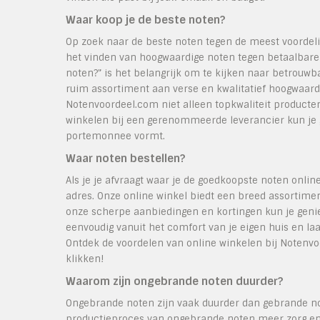
Waar koop je de beste noten?
Op zoek naar de beste noten tegen de meest voordeli
het vinden van hoogwaardige noten tegen betaalbare 
noten?” is het belangrijk om te kijken naar betrouw
ruim assortiment aan verse en kwalitatief hoogwaard
Notenvoordeel.com niet alleen topkwaliteit producte
winkelen bij een gerenommeerde leverancier kun je g
portemonnee vormt.
Waar noten bestellen?
Als je je afvraagt waar je de goedkoopste noten onlin
adres. Onze online winkel biedt een breed assortime
onze scherpe aanbiedingen en kortingen kun je geniet
eenvoudig vanuit het comfort van je eigen huis en laa
Ontdek de voordelen van online winkelen bij Notenvo
klikken!
Waarom zijn ongebrande noten duurder?
Ongebrande noten zijn vaak duurder dan gebrande no
productieproces van ongebrande noten meer zorg en