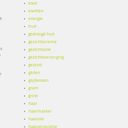
eiwit
eiwitten
e
energie
fruit
gedroogd fruit
gezichtscreme
ls
gezichtsolie
n
gezichtsverzorging
gezond
gluten
e
gojibessen
gram
grote
haar
haarmasker
haarolie
haarverzorging