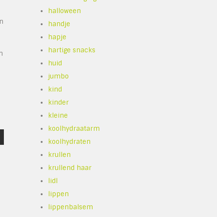
halloween
en
handje
hapje
hartige snacks
n
huid
jumbo
kind
kinder
kleine
koolhydraatarm
koolhydraten
krullen
krullend haar
lidl
lippen
lippenbalsem