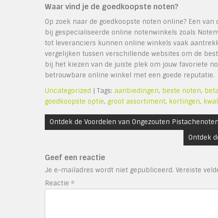
Waar vind je de goedkoopste noten?
Op zoek naar de goedkoopste noten online? Een van d
bij gespecialiseerde online notenwinkels zoals Note
tot leveranciers kunnen online winkels vaak aantrekk
vergelijken tussen verschillende websites om de beste
bij het kiezen van de juiste plek om jouw favoriete 
betrouwbare online winkel met een goede reputatie.
Uncategorized
| Tags:
aanbiedingen
,
beste noten
,
beta
goedkoopste optie
,
groot assortiment
,
kortingen
,
kwal
Bericht
Ontdek de Voordelen van Ongezouten Pistachenoten
navigatie
Ontdek d
Geef een reactie
Je e-mailadres wordt niet gepubliceerd.
Vereiste vel
Reactie
*