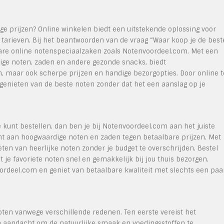
ge prijzen? Online winkelen biedt een uitstekende oplossing voor
tarieven. Bij het beantwoorden van de vraag “Waar koop je de best
bare online notenspeciaalzaken zoals Notenvoordeel.com. Met een
ige noten, zaden en andere gezonde snacks, biedt
n, maar ook scherpe prijzen en handige bezorgopties. Door online t
enieten van de beste noten zonder dat het een aanslag op je
e kunt bestellen, dan ben je bij Notenvoordeel.com aan het juiste
nt aan hoogwaardige noten en zaden tegen betaalbare prijzen. Met
en van heerlijke noten zonder je budget te overschrijden. Bestel
t je favoriete noten snel en gemakkelijk bij jou thuis bezorgen.
ordeel.com en geniet van betaalbare kwaliteit met slechts een paa
ten vanwege verschillende redenen. Ten eerste vereist het
 aandacht om de natuurlijke smaak en voedingsstoffen te