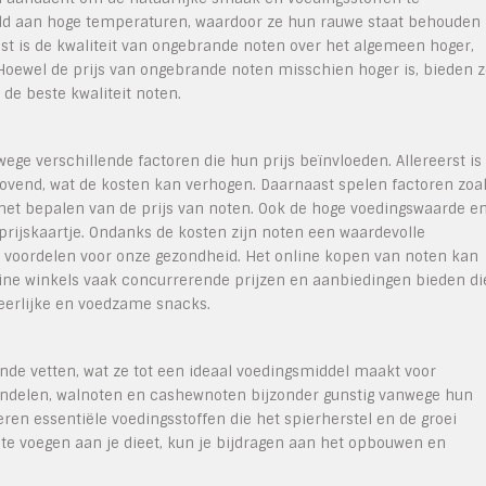
ld aan hoge temperaturen, waardoor ze hun rauwe staat behouden
st is de kwaliteit van ongebrande noten over het algemeen hoger,
ewel de prijs van ongebrande noten misschien hoger is, bieden z
de beste kwaliteit noten.
 verschillende factoren die hun prijs beïnvloeden. Allereerst is
rovend, wat de kosten kan verhogen. Daarnaast spelen factoren zoa
 het bepalen van de prijs van noten. Ook de hoge voedingswaarde e
rijskaartje. Ondanks de kosten zijn noten een waardevolle
n voordelen voor onze gezondheid. Het online kopen van noten kan
nline winkels vaak concurrerende prijzen en aanbiedingen bieden di
eerlijke en voedzame snacks.
nde vetten, wat ze tot een ideaal voedingsmiddel maakt voor
andelen, walnoten en cashewnoten bijzonder gunstig vanwege hun
ren essentiële voedingsstoffen die het spierherstel en de groei
te voegen aan je dieet, kun je bijdragen aan het opbouwen en