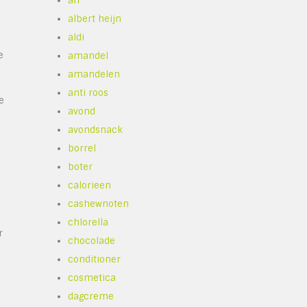
ah
albert heijn
aldi
e
amandel
amandelen
anti roos
e
avond
avondsnack
borrel
boter
calorieen
cashewnoten
chlorella
r
chocolade
conditioner
cosmetica
dagcreme