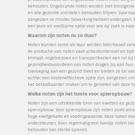
behouden. Ongebrande noten worden niet blootgeste
en alle gezonde voordelen behouden blijven. Daarnaa
aangezien ze minder bewerking hebben ondergaan. Ho
een pure en voedzame optie voor wie op zoek is naar 
Waarom zijn noten nu zo duur?
Noten kunnen soms als duur worden beschouwd vanwege
de productie van noten vaak arbeidsintensief en tijd
klimaat, oogstseizoen en transportkosten een rol bij
gezondheidsvoordelen van noten dragen bij aan hun p
toevoeging aan een gezond dieet en bieden ze tal va
echter een kosteneffectieve optie zijn, aangezien o
het betaalbaarder maken om te genieten van deze h
Welke noten zijn het beste voor spieropbouw?
Noten zijn een uitstekende bron van eiwitten en gezo
spieropbouw. Voor spieropbouw zijn noten zoals am
hoge eiwitgehalte en voedingswaarde. Deze noten leve
ondersteunen. Door regelmatig een handje noten toe 
behouden van sterke spieren.