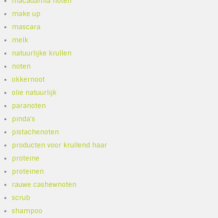
macadamia noten
make up
mascara
melk
natuurlijke krullen
noten
okkernoot
olie natuurlijk
paranoten
pinda's
pistachenoten
producten voor krullend haar
proteine
proteinen
rauwe cashewnoten
scrub
shampoo