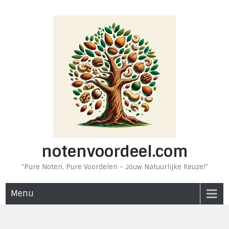
Ga
naar
de
inhoud
notenvoordeel.com
"Pure Noten, Pure Voordelen – Jouw Natuurlijke Keuze!"
Menu