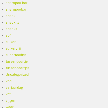
shampoo bar
shampoobar
snack
snack tv
snacks
spf
suiker
suikervrij
superfoodies
tussendoortje
tussendoortjes
Uncategorized
veel
verjaardag
vet
vijgen
waar