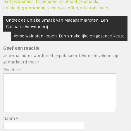
hartgezondheid
,
hazelnoten
,
nootachtige smaak
,
ontstekingsremmend
,
voedingsstoffen
,
vrije radicalen
Bericht
Ontdek de Unieke Smaak van Macadamianoten: Een
navigatie
Culinaire Verwennerij
Verse walnoten kopen: Een smakelijke en gezonde keuze
Geef een reactie
Je e-mailadres wordt niet gepubliceerd.
Vereiste velden zijn
gemarkeerd met
*
Reactie
*
Naam
*