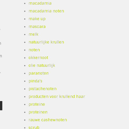
macadamia
macadamia noten
make up
mascara
f
melk
natuurlijke krullen
n
noten
en
okkernoot
olie natuurlijk
,
paranoten
pinda's
pistachenoten
producten voor krullend haar
proteine
proteinen
rauwe cashewnoten
scrub