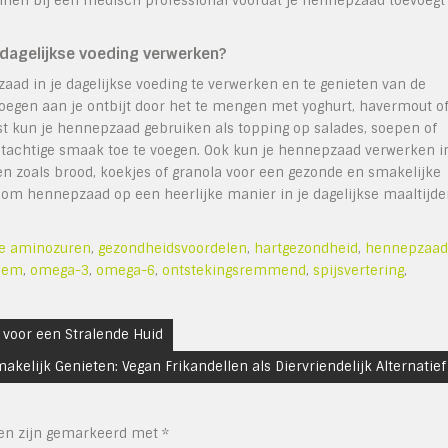
e winnen bij een medisch professional voordat je hennepzaad toevoegt
 dagelijkse voeding verwerken?
aad in je dagelijkse voeding te verwerken en te genieten van de
oegen aan je ontbijt door het te mengen met yoghurt, havermout o
t kun je hennepzaad gebruiken als topping op salades, soepen of
tachtige smaak toe te voegen. Ook kun je hennepzaad verwerken i
n zoals brood, koekjes of granola voor een gezonde en smakelijke
jk om hennepzaad op een heerlijke manier in je dagelijkse maaltijd
le aminozuren
,
gezondheidsvoordelen
,
hartgezondheid
,
hennepzaad
eem
,
omega-3
,
omega-6
,
ontstekingsremmend
,
spijsvertering
,
 voor een Stralende Huid
akelijk Genieten: Vegan Frikandellen als Diervriendelijk Alternatief
den zijn gemarkeerd met
*