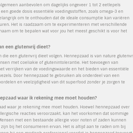
algemeen aanbevolen om dagelijks ongeveer 1 tot 2 eetlepels
een goede dosis essentiële voedingsstoffen, zoals omega-3 en
belangrijk om te onthouden dat de ideale consumptie kan variëren
keuren. Het is raadzaam om te experimenteren met verschillende
haam om te bepalen wat voor jou het meest geschikt is voor het
n een glutenvrij dieet?
die een glutenvrij dieet volgen. Hennepzaad is van nature glutenvr
en met coeliakie of glutenintolerantie. Het toevoegen van
het verrijken van de voedingswaarde en het bieden van essentiële
 vezels. Door hennepzaad te gebruiken als onderdeel van een
oordelen en veelzijdigheid van dit superfood zonder je zorgen te
ennepzaad waar ik rekening mee moet houden?
epzaad waar je rekening mee moet houden. Hoewel hennepzaad over
allergische reacties veroorzaakt, kan het voorkomen dat sommige
Mensen met een bestaande allergie voor noten of zaden kunnen
ijn bij het consumeren ervan. Het is altijd aan te raden om bij