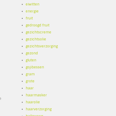
eiwitten
d
energie
fruit
gedroogd fruit
gezichtscreme
gezichtsolie
gezichtsverzorging
gezond
gluten
gojibessen
gram
grote
haar
haarmasker
e
haarolie
haarverzorging