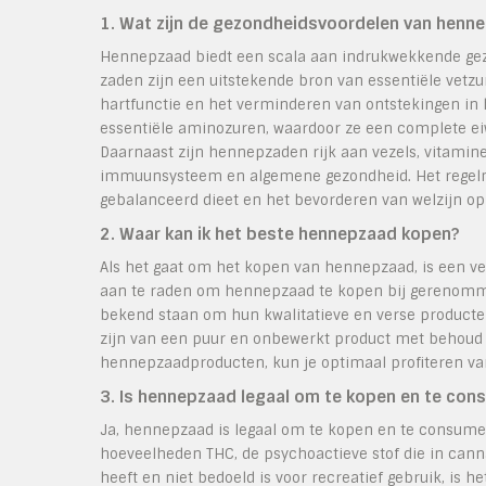
1. Wat zijn de gezondheidsvoordelen van henn
Hennepzaad biedt een scala aan indrukwekkende gezon
zaden zijn een uitstekende bron van essentiële vetz
hartfunctie en het verminderen van ontstekingen in
essentiële aminozuren, waardoor ze een complete ei
Daarnaast zijn hennepzaden rijk aan vezels, vitaminen
immuunsysteem en algemene gezondheid. Het regel
gebalanceerd dieet en het bevorderen van welzijn op
2. Waar kan ik het beste hennepzaad kopen?
Als het gaat om het kopen van hennepzaad, is een ve
aan te raden om hennepzaad te kopen bij gerenommee
bekend staan om hun kwalitatieve en verse producten
zijn van een puur en onbewerkt product met behoud v
hennepzaadproducten, kun je optimaal profiteren v
3. Is hennepzaad legaal om te kopen en te con
Ja, hennepzaad is legaal om te kopen en te consum
hoeveelheden THC, de psychoactieve stof die in can
heeft en niet bedoeld is voor recreatief gebruik, is