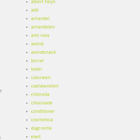
albert heijn
aldi
amandel
amandelen
anti roos
avond
avondsnack
borrel
boter
calorieen
cashewnoten
e
chlorella
chocolade
conditioner
cosmetica
dagcreme
eiwit
e