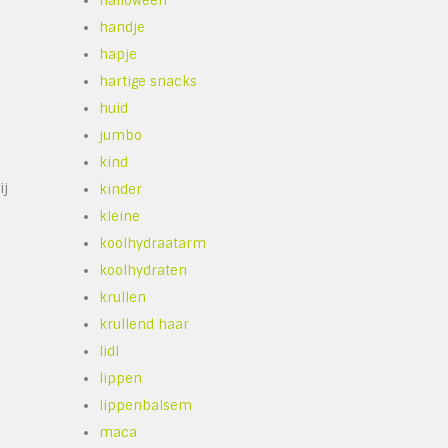
halloween
handje
hapje
hartige snacks
huid
jumbo
kind
ij
kinder
kleine
koolhydraatarm
koolhydraten
krullen
krullend haar
lidl
lippen
lippenbalsem
maca