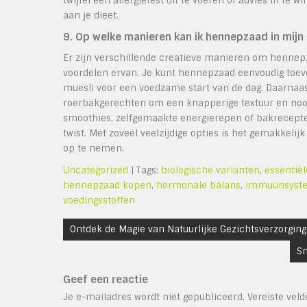
twijfel een allergietest uit te voeren of advies in t
aan je dieet.
9. Op welke manieren kan ik hennepzaad in mijn
Er zijn verschillende creatieve manieren om hennepz
voordelen ervan. Je kunt hennepzaad eenvoudig toev
muesli voor een voedzame start van de dag. Daarnaas
roerbakgerechten om een knapperige textuur en noo
smoothies, zelfgemaakte energierepen of bakrecepte
twist. Met zoveel veelzijdige opties is het gemakkeli
op te nemen.
Uncategorized
| Tags:
biologische varianten
,
essentië
hennepzaad kopen
,
hormonale balans
,
immuunsyst
voedingsstoffen
Bericht
Ontdek de Magie van Natuurlijke Gezichtsverzorging
navigatie
Sm
Geef een reactie
Je e-mailadres wordt niet gepubliceerd.
Vereiste vel