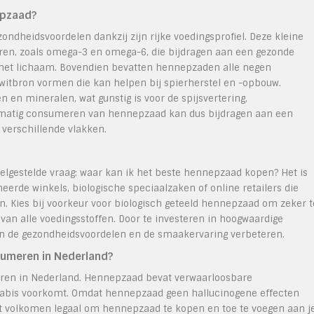
epzaad?
dheidsvoordelen dankzij zijn rijke voedingsprofiel. Deze kleine
uren, zoals omega-3 en omega-6, die bijdragen aan een gezonde
 het lichaam. Bovendien bevatten hennepzaden alle negen
witbron vormen die kan helpen bij spierherstel en -opbouw.
 en mineralen, wat gunstig is voor de spijsvertering,
matig consumeren van hennepzaad kan dus bijdragen aan een
 verschillende vlakken.
elgestelde vraag: waar kan ik het beste hennepzaad kopen? Het is
rde winkels, biologische speciaalzaken of online retailers die
. Kies bij voorkeur voor biologisch geteeld hennepzaad om zeker t
an alle voedingsstoffen. Door te investeren in hoogwaardige
an de gezondheidsvoordelen en de smaakervaring verbeteren.
sumeren in Nederland?
eren in Nederland. Hennepzaad bevat verwaarloosbare
nabis voorkomt. Omdat hennepzaad geen hallucinogene effecten
 het volkomen legaal om hennepzaad te kopen en toe te voegen aan j