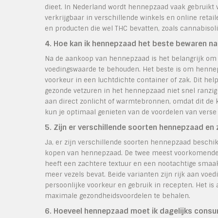
dieet. In Nederland wordt hennepzaad vaak gebruikt 
verkrijgbaar in verschillende winkels en online reta
en producten die wel THC bevatten, zoals cannabisoli
4. Hoe kan ik hennepzaad het beste bewaren n
Na de aankoop van hennepzaad is het belangrijk om 
voedingswaarde te behouden. Het beste is om hennep
voorkeur in een luchtdichte container of zak. Dit help
gezonde vetzuren in het hennepzaad niet snel ranzig
aan direct zonlicht of warmtebronnen, omdat dit de k
kun je optimaal genieten van de voordelen van vers
5. Zijn er verschillende soorten hennepzaad en z
Ja, er zijn verschillende soorten hennepzaad beschik
kopen van hennepzaad. De twee meest voorkomende 
heeft een zachtere textuur en een nootachtige smaak
meer vezels bevat. Beide varianten zijn rijk aan voe
persoonlijke voorkeur en gebruik in recepten. Het i
maximale gezondheidsvoordelen te behalen.
6. Hoeveel hennepzaad moet ik dagelijks cons