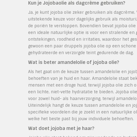
Kun je Jojobaolie als dagcrème gebruiken?
Ja, je kunt jojoba olie zeker gebruiken als dagcrème. 
uitstekende keuze voor dagelijks gebruik als moisturiz
de poriën te verstoppen. Bovendien bevat jojoba oli
een ideale natuurlijke optie is voor een stralende e
ontstekingen, roodheid en irritaties, waardoor het gesc
gewoon een paar druppels jojoba olie op een schone 
gehydrateerde en verzorgde teint gedurende de dag.
Wat is beter amandelolie of jojoba olie?
Als het gaat om de keuze tussen amandelolie en jojob
behoeften van je huid en haar. Amandelolie staat be
mensen met een droge huid, terwijl jojoba olie zich 
een lichte, niet-vette hydratatie te bieden. Jojoba ol
voor zowel huid- als haarverzorging, terwijl amandel
Uiteindelijk hangt de keuze tussen amandelolie en joj
specifieke voordelen die je zoekt in een natuurlijke 
welke het beste past bij jouw individuele behoeften.
Wat doet jojoba met je haar?