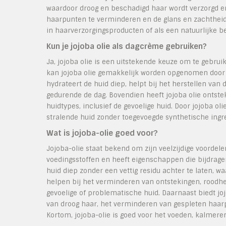
waardoor droog en beschadigd haar wordt verzorgd en 
haarpunten te verminderen en de glans en zachtheid v
in haarverzorgingsproducten of als een natuurlijke b
Kun je jojoba olie als dagcrème gebruiken?
Ja, jojoba olie is een uitstekende keuze om te gebrui
kan jojoba olie gemakkelijk worden opgenomen door d
hydrateert de huid diep, helpt bij het herstellen van
gedurende de dag. Bovendien heeft jojoba olie ontst
huidtypes, inclusief de gevoelige huid. Door jojoba o
stralende huid zonder toegevoegde synthetische ingr
Wat is jojoba-olie goed voor?
Jojoba-olie staat bekend om zijn veelzijdige voordelen
voedingsstoffen en heeft eigenschappen die bijdrage
huid diep zonder een vettig residu achter te laten, 
helpen bij het verminderen van ontstekingen, roodhe
gevoelige of problematische huid. Daarnaast biedt joj
van droog haar, het verminderen van gespleten haarp
Kortom, jojoba-olie is goed voor het voeden, kalmere