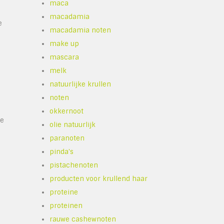
maca
macadamia
e
macadamia noten
make up
mascara
melk
natuurlijke krullen
noten
okkernoot
ke
olie natuurlijk
paranoten
pinda's
pistachenoten
producten voor krullend haar
proteine
proteinen
rauwe cashewnoten