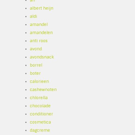
ah
albert heijn
aldi
amandel
amandelen
anti roos
avond
avondsnack
borrel
boter
calorieen
cashewnoten
chlorella
chocolade
conditioner
cosmetica
dagcreme