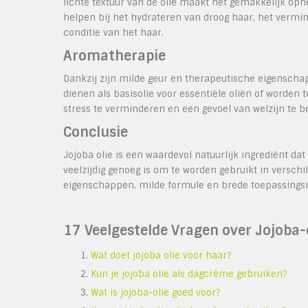
lichte textuur van de olie maakt het gemakkelijk op
helpen bij het hydrateren van droog haar, het vermi
conditie van het haar.
Aromatherapie
Dankzij zijn milde geur en therapeutische eigenschap
dienen als basisolie voor essentiële oliën of worde
stress te verminderen en een gevoel van welzijn te b
Conclusie
Jojoba olie is een waardevol natuurlijk ingrediënt dat
veelzijdig genoeg is om te worden gebruikt in versc
eigenschappen, milde formule en brede toepassingsmo
17 Veelgestelde Vragen over Jojoba
Wat doet jojoba olie voor haar?
Kun je jojoba olie als dagcrème gebruiken?
Wat is jojoba-olie goed voor?