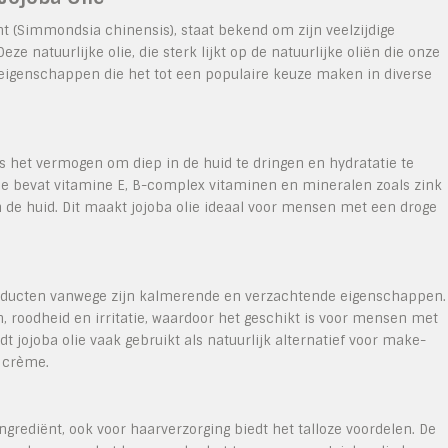
nt (Simmondsia chinensis), staat bekend om zijn veelzijdige
e natuurlijke olie, die sterk lijkt op de natuurlijke oliën die onze
t eigenschappen die het tot een populaire keuze maken in diverse
s het vermogen om diep in de huid te dringen en hydratatie te
olie bevat vitamine E, B-complex vitaminen en mineralen zoals zink
n de huid. Dit maakt jojoba olie ideaal voor mensen met een droge
producten vanwege zijn kalmerende en verzachtende eigenschappen.
 roodheid en irritatie, waardoor het geschikt is voor mensen met
 jojoba olie vaak gebruikt als natuurlijk alternatief voor make-
e crème.
ingrediënt, ook voor haarverzorging biedt het talloze voordelen. De