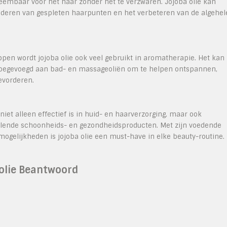
neembaar voor het haar zonder het te verzwaren. Jojoba olie kan
nderen van gespleten haarpunten en het verbeteren van de algehel
pen wordt jojoba olie ook veel gebruikt in aromatherapie. Het kan
n toegevoegd aan bad- en massageoliën om te helpen ontspannen,
evorderen.
 niet alleen effectief is in huid- en haarverzorging, maar ook
hillende schoonheids- en gezondheidsproducten. Met zijn voedende
gelijkheden is jojoba olie een must-have in elke beauty-routine.
-olie Beantwoord