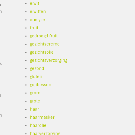
eiwit
n
n
eiwitten
energie
fruit
gedroogd fruit
gezichtscreme
gezichtsolie
gezichtsverzorging
,
gezond
gluten
gojibessen
gram
e
grote
haar
n
haarmasker
haarolie
haarverzorging