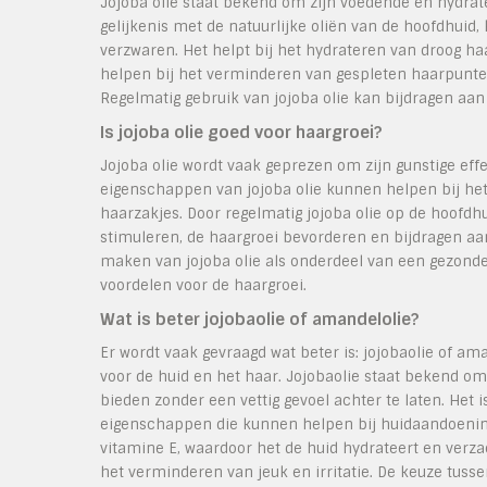
Jojoba olie staat bekend om zijn voedende en hydrat
gelijkenis met de natuurlijke oliën van de hoofdhuid,
verzwaren. Het helpt bij het hydrateren van droog ha
helpen bij het verminderen van gespleten haarpunten
Regelmatig gebruik van jojoba olie kan bijdragen aan
Is jojoba olie goed voor haargroei?
Jojoba olie wordt vaak geprezen om zijn gunstige eff
eigenschappen van jojoba olie kunnen helpen bij he
haarzakjes. Door regelmatig jojoba olie op de hoofdh
stimuleren, de haargroei bevorderen en bijdragen aan 
maken van jojoba olie als onderdeel van een gezonde
voordelen voor de haargroei.
Wat is beter jojobaolie of amandelolie?
Er wordt vaak gevraagd wat beter is: jojobaolie of 
voor de huid en het haar. Jojobaolie staat bekend om
bieden zonder een vettig gevoel achter te laten. Het
eigenschappen die kunnen helpen bij huidaandoeninge
vitamine E, waardoor het de huid hydrateert en verzac
het verminderen van jeuk en irritatie. De keuze tuss