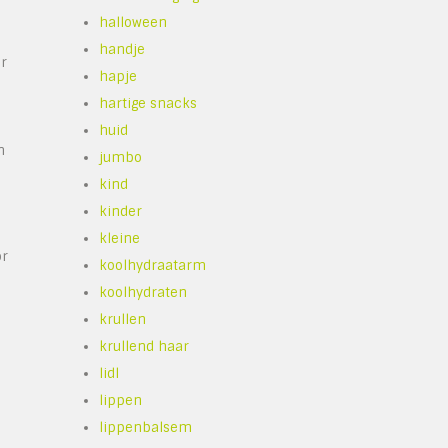
halloween
handje
er
hapje
hartige snacks
huid
n
jumbo
kind
kinder
kleine
or
koolhydraatarm
koolhydraten
krullen
krullend haar
lidl
lippen
lippenbalsem