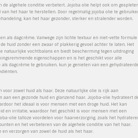
de algehele conditie verbetert. Jojoba olie helpt ook om gesplete
an het haar te herstellen. Door regelmatig jojoba olie te gebruike
ehandeling, kan het haar gezonder, sterker en stralender worden.
ken als dagcrème. Vanwege zijn lichte textuur en niet-vette formule
e huid zonder een zwaar of plakkerig gevoel achter te laten. Het
 de natuurlijke vochtbalans en biedt bescherming tegen uitdroging
ekingsremmende eigenschappen en is het geschikt voor alle
lie als dagcrème te gebruiken, kun je genieten van een gehydrateerde
ediënten.
 voor zowel huid als haar. Deze natuurlijke olie is rijk aan
n aan een gezonde huid en glanzend haar. Jojoba-olie hydrateert d
waardoor het ideaal is voor mensen met een droge huid. Het kan
id en irritatie, waardoor het geschikt is voor mensen met een
oba-olie talloze voordelen voor haarverzorging, zoals het hydratere
unten en het verbeteren van de algehele conditie van het haar.
n en verzorgen van zowel de huid als het haar.