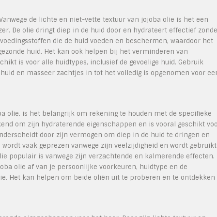
Vanwege de lichte en niet-vette textuur van jojoba olie is het een
er. De olie dringt diep in de huid door en hydrateert effectief zond
e voedingsstoffen die de huid voeden en beschermen, waardoor het
n gezonde huid. Het kan ook helpen bij het verminderen van
hikt is voor alle huidtypes, inclusief de gevoelige huid. Gebruik
huid en masseer zachtjes in tot het volledig is opgenomen voor ee
a olie, is het belangrijk om rekening te houden met de specifieke
kend om zijn hydraterende eigenschappen en is vooral geschikt vo
onderscheidt door zijn vermogen om diep in de huid te dringen en
ie wordt vaak geprezen vanwege zijn veelzijdigheid en wordt gebruikt
olie populair is vanwege zijn verzachtende en kalmerende effecten.
oba olie af van je persoonlijke voorkeuren, huidtype en de
olie. Het kan helpen om beide oliën uit te proberen en te ontdekken