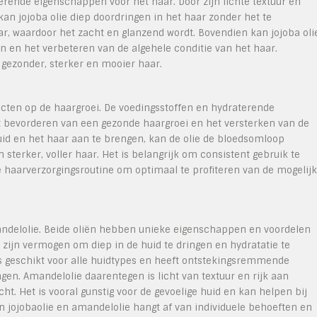
erende eigenschappen voor het haar. Door zijn lichte textuur en
 kan jojoba olie diep doordringen in het haar zonder het te
ar, waardoor het zacht en glanzend wordt. Bovendien kan jojoba oli
 en het verbeteren van de algehele conditie van het haar.
 gezonder, sterker en mooier haar.
ecten op de haargroei. De voedingsstoffen en hydraterende
t bevorderen van een gezonde haargroei en het versterken van de
uid en het haar aan te brengen, kan de olie de bloedsomloop
sterker, voller haar. Het is belangrijk om consistent gebruik te
 haarverzorgingsroutine om optimaal te profiteren van de mogelij
amandelolie. Beide oliën hebben unieke eigenschappen en voordelen
 zijn vermogen om diep in de huid te dringen en hydratatie te
 is geschikt voor alle huidtypes en heeft ontstekingsremmende
n. Amandelolie daarentegen is licht van textuur en rijk aan
ht. Het is vooral gunstig voor de gevoelige huid en kan helpen bij
en jojobaolie en amandelolie hangt af van individuele behoeften en