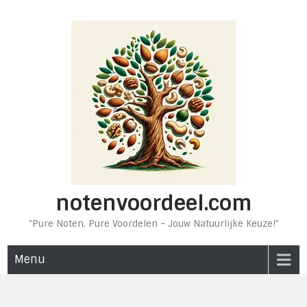
Ga
naar
de
inhoud
notenvoordeel.com
"Pure Noten, Pure Voordelen – Jouw Natuurlijke Keuze!"
Menu