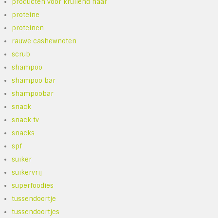
producten voor krullend haar
proteine
proteinen
rauwe cashewnoten
scrub
shampoo
shampoo bar
shampoobar
snack
snack tv
snacks
spf
suiker
suikervrij
superfoodies
tussendoortje
tussendoortjes