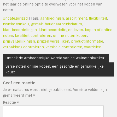
het jaar de online optie te overwegen voor het kopen van
noten.
Uncategorized
| Tags:
aanbiedingen
,
assortiment
,
flexibiliteit
,
fysieke winkels
,
gemak
,
houdbaarheidsdatum
,
klantbeoordelingen
,
klantbeoordelingen lezen
,
kopen of online
noten
,
kwaliteit controleren
,
online noten kopen
,
prijsvergelijkingen
,
prijzen vergelijken
,
productinformatie
,
verpakking controleren
,
versheid controleren
,
voordelen
Bericht
Ontdek de Ambachtelijke Wereld van de Walnotenkwekerij
navigatie
Verse noten online kopen: een gezonde en gemakkelijke
keuze
Geef een reactie
Je e-mailadres wordt niet gepubliceerd.
Vereiste velden zijn
gemarkeerd met
*
Reactie
*