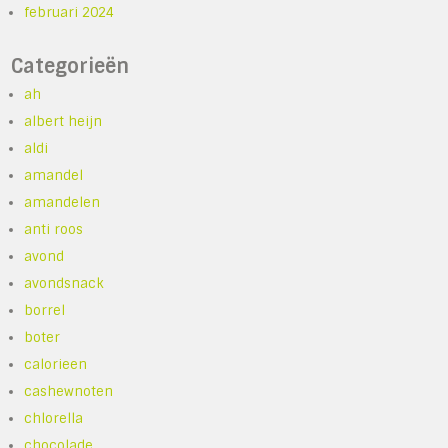
februari 2024
Categorieën
ah
albert heijn
aldi
amandel
amandelen
anti roos
avond
avondsnack
borrel
boter
calorieen
cashewnoten
chlorella
chocolade