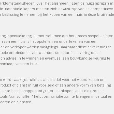
marktomstandigheden. Over het algemeen liggen de huizenprijzen in
e. Potentiële kopers moeten zich bewust zijn van de competitieve
eslissing te nemen bij het kopen van een huis in deze bruisende
engt specifieke regels met zich mee om het proces soepel te laten
pen van een huis is het opstellen en ondertekenen van een
r en verkoper worden vastgelegd. Daarnaast dient er rekening te
uele ontbindende voorwaarden, de notariële levering en de
sch advies in te winnen en eventueel een bouwkundige keuring te
 aankoop van een huis.
 wordt vaak gebruikt als alternatief voor het woord kopen en
roduct of dienst in ruil voor geld of een andere vorm van betaling.
daagse boodschappen tot grotere aankopen zoals elektronica,
oals “aanschaffen” helpt om variatie aan te brengen in de taal en
ederen en diensten.