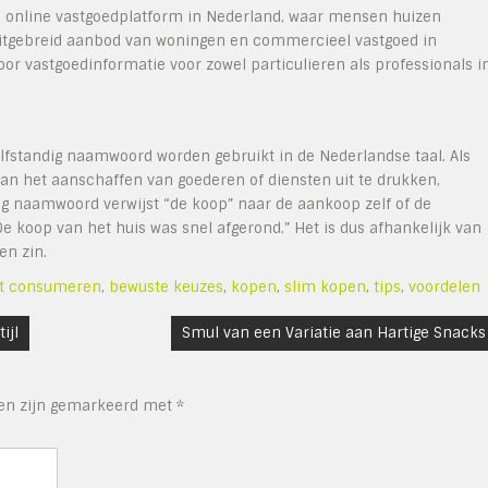
ste online vastgoedplatform in Nederland, waar mensen huizen
uitgebreid aanbod van woningen en commercieel vastgoed in
r vastgoedinformatie voor zowel particulieren als professionals i
elfstandig naamwoord worden gebruikt in de Nederlandse taal. Als
n het aanschaffen van goederen of diensten uit te drukken,
ndig naamwoord verwijst “de koop” naar de aankoop zelf of de
“De koop van het huis was snel afgerond.” Het is dus afhankelijk van
en zin.
t consumeren
,
bewuste keuzes
,
kopen
,
slim kopen
,
tips
,
voordelen
ijl
Smul van een Variatie aan Hartige Snacks
den zijn gemarkeerd met
*