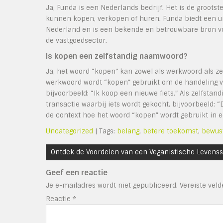
Ja, Funda is een Nederlands bedrijf. Het is de groot
kunnen kopen, verkopen of huren. Funda biedt een 
Nederland en is een bekende en betrouwbare bron voo
de vastgoedsector.
Is kopen een zelfstandig naamwoord?
Ja, het woord “kopen” kan zowel als werkwoord als z
werkwoord wordt “kopen” gebruikt om de handeling va
bijvoorbeeld: “Ik koop een nieuwe fiets.” Als zelfsta
transactie waarbij iets wordt gekocht, bijvoorbeeld: 
de context hoe het woord “kopen” wordt gebruikt in e
Uncategorized
| Tags:
belang
,
betere toekomst
,
bewus
Bericht
Ontdek de Voordelen van een Veganistische Levensst
navigatie
Geef een reactie
Je e-mailadres wordt niet gepubliceerd.
Vereiste vel
Reactie
*