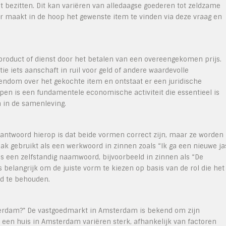
t bezitten. Dit kan variëren van alledaagse goederen tot zeldzame
r maakt in de hoop het gewenste item te vinden via deze vraag en
product of dienst door het betalen van een overeengekomen prijs.
ie iets aanschaft in ruil voor geld of andere waardevolle
igendom over het gekochte item en ontstaat er een juridische
pen is een fundamentele economische activiteit die essentieel is
n in de samenleving.
t antwoord hierop is dat beide vormen correct zijn, maar ze worden
aak gebruikt als een werkwoord in zinnen zoals “Ik ga een nieuwe ja
s een zelfstandig naamwoord, bijvoorbeeld in zinnen als “De
 belangrijk om de juiste vorm te kiezen op basis van de rol die het
id te behouden.
sterdam?” De vastgoedmarkt in Amsterdam is bekend om zijn
een huis in Amsterdam variëren sterk, afhankelijk van factoren