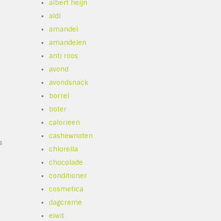
albert heijn
aldi
amandel
amandelen
anti roos
avond
avondsnack
borrel
boter
calorieen
cashewnoten
s
chlorella
chocolade
conditioner
cosmetica
dagcreme
eiwit