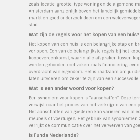
zoals locatie, grootte, type woning en de algemene 
Amsterdam aanzienlijk boven het landelijk gemiddeld
markt en goed onderzoek doen om een weloverwogen b
stad.
Wat zijn de regels voor het kopen van een huis?
Het kopen van een huis is een belangrijke stap en br
verlopen. Een van de belangrijkste regels bij het ko
koopovereenkomst, waarin alle afspraken tussen kope
worden gehouden met zaken zoals financiering, event
overdracht van eigendom. Het is raadzaam om juridi
laten uitvoeren om zeker te zijn van een succesvolle
Wat is een ander woord voor kopen?
Een synoniem voor kopen is “aanschaffen”. Deze term
verwijst naar het proces van het verkrijgen van een p
Het aanschaffen van goederen kan variëren van alle
meubels of voertuigen. Het gebruik van synoniemen z
verrijkt de communicatie over het verwerven van go
Is Funda Nederlands?