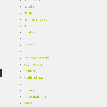
halloween
handje
hapje
n
hartige snacks
huid
jumbo
kind
kinder
kleine
koolhydraatarm
koolhydraten
krullen
krullend haar
lidl
lippen
lippenbalsem
maca