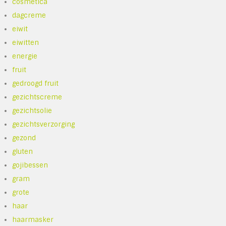
cosmetica
dagcreme
eiwit
eiwitten
energie
fruit
gedroogd fruit
gezichtscreme
gezichtsolie
gezichtsverzorging
gezond
gluten
gojibessen
gram
grote
haar
haarmasker