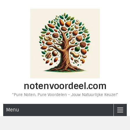
Ga
naar
de
inhoud
notenvoordeel.com
"Pure Noten, Pure Voordelen – Jouw Natuurlijke Keuze!"
Menu