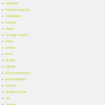
haarolie
haarverzorging
halloween
handje
hapje
hartige snacks
huid
jumbo
kind
kinder
kleine
koolhydraatarm
koolhydraten
krullen
krullend haar
lidl
lippen