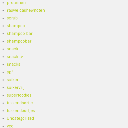
proteinen
rauwe cashewnoten
scrub
shampoo
shampoo bar
shampoobar
snack
snack tv
snacks
spf
suiker
suikervrij
superfoodies
tussendoortje
tussendoortjes
Uncategorized
veel