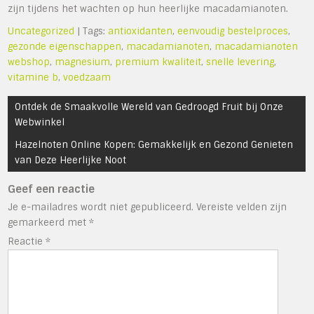
zijn tijdens het wachten op hun heerlijke macadamianoten.
Uncategorized
| Tags:
antioxidanten
,
eenvoudig bestelproces
,
gezonde eigenschappen
,
macadamianoten
,
macadamianoten
webshop
,
magnesium
,
premium kwaliteit
,
snelle levering
,
vitamine b
,
voedzaam
Bericht
Ontdek de Smaakvolle Wereld van Gedroogd Fruit bij Onze
navigatie
Webwinkel
Hazelnoten Online Kopen: Gemakkelijk en Gezond Genieten
van Deze Heerlijke Noot
Geef een reactie
Je e-mailadres wordt niet gepubliceerd.
Vereiste velden zijn
gemarkeerd met
*
Reactie
*