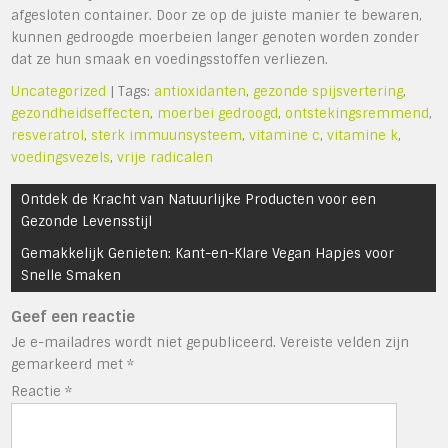
afgesloten container. Door ze op de juiste manier te bewaren,
kunnen gedroogde moerbeien langer genoten worden zonder
dat ze hun smaak en voedingsstoffen verliezen.
Uncategorized
| Tags:
antioxidanten
,
gezonde spijsvertering
,
gezondheidseffecten
,
moerbei gedroogd
,
ontstekingsremmend
,
resveratrol
,
sterk immuunsysteem
,
vitamine c
,
vitamine k
,
voedingsvezels
,
vrije radicalen
Bericht
Ontdek de Kracht van Natuurlijke Producten voor een
navigatie
Gezonde Levensstijl
Gemakkelijk Genieten: Kant-en-Klare Vegan Hapjes voor
Snelle Smaken
Geef een reactie
Je e-mailadres wordt niet gepubliceerd.
Vereiste velden zijn
gemarkeerd met
*
Reactie
*