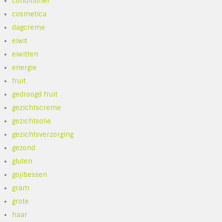
conditioner
cosmetica
dagcreme
eiwit
eiwitten
energie
fruit
gedroogd fruit
gezichtscreme
gezichtsolie
gezichtsverzorging
gezond
gluten
gojibessen
gram
grote
haar