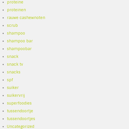
proteine
proteinen
rauwe cashewnoten
scrub
shampoo
shampoo bar
shampoobar
snack
snack tv
snacks
spf
suiker
suikervrij
superfoodies
tussendoortje
tussendoortjes
Uncategorized