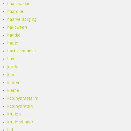
haarmasker
haarolie
haarverzorging
halloween
handje
hapje
hartige snacks
huid
jumbo
kind
kinder
kleine
koolhydraatarm
koolhydraten
krullen
krullend haar
lidl