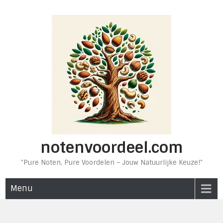
Ga
naar
de
inhoud
notenvoordeel.com
"Pure Noten, Pure Voordelen – Jouw Natuurlijke Keuze!"
Menu