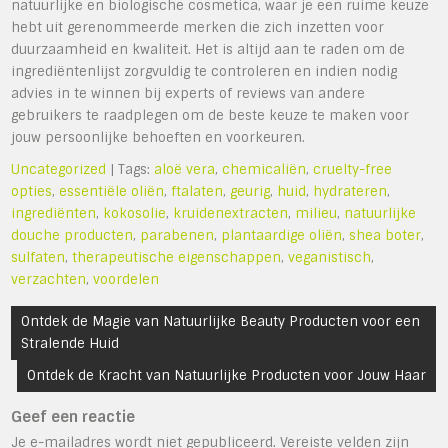
natuurlijke en biologische cosmetica, waar je een ruime keuze
hebt uit gerenommeerde merken die zich inzetten voor
duurzaamheid en kwaliteit. Het is altijd aan te raden om de
ingrediëntenlijst zorgvuldig te controleren en indien nodig
advies in te winnen bij experts of reviews van andere
gebruikers te raadplegen om de beste keuze te maken voor
jouw persoonlijke behoeften en voorkeuren.
Uncategorized
| Tags:
aloë vera
,
chemicaliën
,
cruelty-free
opties
,
essentiële oliën
,
ftalaten
,
geurig
,
huid
,
hydrateren
,
ingrediënten
,
kokosolie
,
kruidenextracten
,
milieu
,
natuurlijke
douche producten
,
parabenen
,
plantaardige oliën
,
shea boter
,
sulfaten
,
therapeutische eigenschappen
,
veganistisch
,
verzachten
,
voordelen
Bericht
Ontdek de Magie van Natuurlijke Beauty Producten voor een
navigatie
Stralende Huid
Ontdek de Kracht van Natuurlijke Producten voor Jouw Haar
Geef een reactie
Je e-mailadres wordt niet gepubliceerd.
Vereiste velden zijn