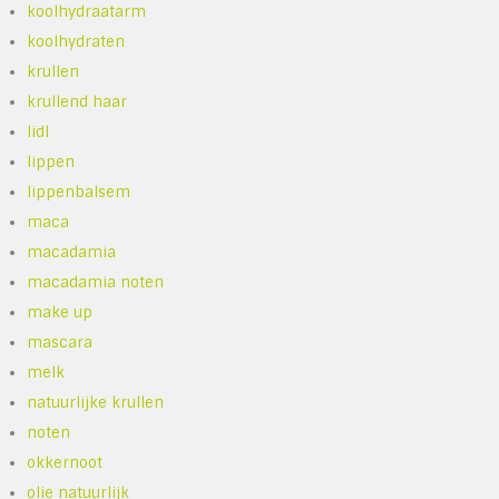
koolhydraatarm
koolhydraten
krullen
krullend haar
lidl
lippen
lippenbalsem
maca
macadamia
macadamia noten
make up
mascara
melk
natuurlijke krullen
noten
okkernoot
olie natuurlijk