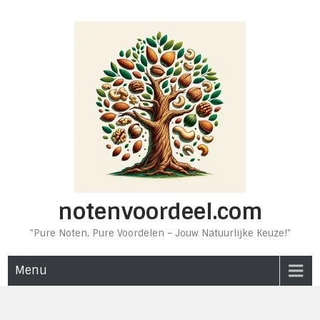
Ga
naar
de
inhoud
notenvoordeel.com
"Pure Noten, Pure Voordelen – Jouw Natuurlijke Keuze!"
Menu