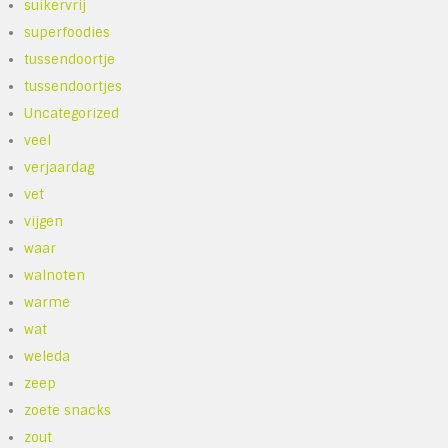
suikervrij
superfoodies
tussendoortje
tussendoortjes
Uncategorized
veel
verjaardag
vet
vijgen
waar
walnoten
warme
wat
weleda
zeep
zoete snacks
zout