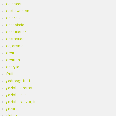
calorieen
cashewnoten
chlorella
chocolade
conditioner
cosmetica
dagcreme
eiwit
eiwitten
energie
fruit
gedroogd fruit
gezichtscreme
gezichtsolie
gezichtsverzorging
gezond
gluten