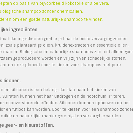
pten op basis van bijvoorbeeld kokosolie of aloë vera.
 biologische shampoo zonder chemicaliën.
nderen om een goede natuurlijke shampoo te vinden.
jke ingrediënten.
urlijke ingrediënten geef je je haar de beste verzorging zonder
n, zoals plantaardige oliën, kruidenextracten en essentiële oliën,
e manier. Biologische en natuurlijke shampoos zijn niet alleen goe
rzaam geproduceerd worden en vrij zijn van schadelijke stoffen.
haar en onze planeet door te kiezen voor shampoos met pure
iliconen.
en siliconen is een belangrijke stap naar het kiezen van
 Sulfaten kunnen het haar uitdrogen en de hoofdhuid irriteren,
hormoonverstorende effecten. Siliconen kunnen opbouwen op het
dof en futloos kan worden. Door te kiezen voor een shampoo zonde
 milde en natuurlijke manier gereinigd en verzorgd te worden.
ge geur- en kleurstoffen.