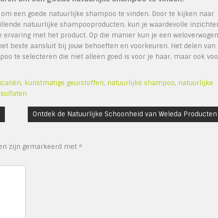
 om een goede natuurlijke shampoo te vinden. Door te kijken naar
llende natuurlijke shampooproducten, kun je waardevolle inzichte
ene ervaring met het product. Op die manier kun je een weloverwoge
t beste aansluit bij jouw behoeften en voorkeuren. Het delen van
 te selecteren die niet alleen goed is voor je haar, maar ook voo
caliën
,
kunstmatige geurstoffen
,
natuurlijke shampoo
,
natuurlijke
,
sulfaten
Ontdek de Natuurlijke Schoonheid van Weleda Producten
den zijn gemarkeerd met
*