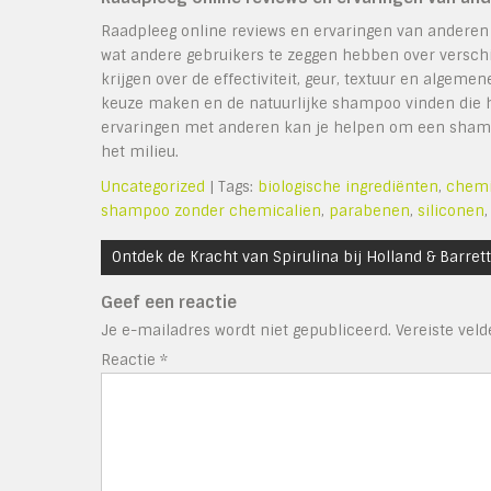
Raadpleeg online reviews en ervaringen van anderen
wat andere gebruikers te zeggen hebben over verschi
krijgen over de effectiviteit, geur, textuur en algem
keuze maken en de natuurlijke shampoo vinden die he
ervaringen met anderen kan je helpen om een shampoo
het milieu.
Uncategorized
| Tags:
biologische ingrediënten
,
chemi
shampoo zonder chemicalien
,
parabenen
,
siliconen
Bericht
Ontdek de Kracht van Spirulina bij Holland & Barrett
navigatie
Geef een reactie
Je e-mailadres wordt niet gepubliceerd.
Vereiste vel
Reactie
*