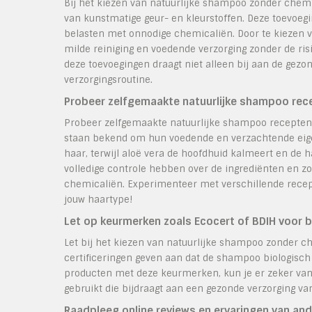
Bij het kiezen van natuurlijke shampoo zonder chemi
van kunstmatige geur- en kleurstoffen. Deze toevoegi
belasten met onnodige chemicaliën. Door te kiezen v
milde reiniging en voedende verzorging zonder de ris
deze toevoegingen draagt niet alleen bij aan de gez
verzorgingsroutine.
Probeer zelfgemaakte natuurlijke shampoo recep
Probeer zelfgemaakte natuurlijke shampoo recepten o
staan bekend om hun voedende en verzachtende eigen
haar, terwijl aloë vera de hoofdhuid kalmeert en de 
volledige controle hebben over de ingrediënten en zo
chemicaliën. Experimenteer met verschillende recep
jouw haartype!
Let op keurmerken zoals Ecocert of BDIH voor 
Let bij het kiezen van natuurlijke shampoo zonder c
certificeringen geven aan dat de shampoo biologisch i
producten met deze keurmerken, kun je er zeker van 
gebruikt die bijdraagt aan een gezonde verzorging va
Raadpleeg online reviews en ervaringen van an