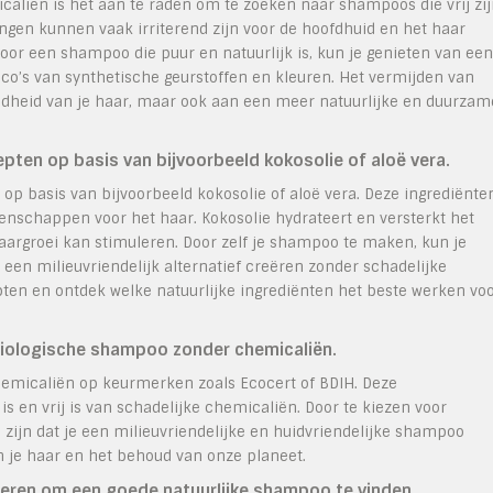
caliën is het aan te raden om te zoeken naar shampoos die vrij zi
ngen kunnen vaak irriterend zijn voor de hoofdhuid en het haar
oor een shampoo die puur en natuurlijk is, kun je genieten van een
ico’s van synthetische geurstoffen en kleuren. Het vermijden van
ondheid van je haar, maar ook aan een meer natuurlijke en duurzam
ten op basis van bijvoorbeeld kokosolie of aloë vera.
p basis van bijvoorbeeld kokosolie of aloë vera. Deze ingrediënte
schappen voor het haar. Kokosolie hydrateert en versterkt het
haargroei kan stimuleren. Door zelf je shampoo te maken, kun je
 een milieuvriendelijk alternatief creëren zonder schadelijke
ten en ontdek welke natuurlijke ingrediënten het beste werken vo
biologische shampoo zonder chemicaliën.
hemicaliën op keurmerken zoals Ecocert of BDIH. Deze
s en vrij is van schadelijke chemicaliën. Door te kiezen voor
zijn dat je een milieuvriendelijke en huidvriendelijke shampoo
n je haar en het behoud van onze planeet.
deren om een goede natuurlijke shampoo te vinden.