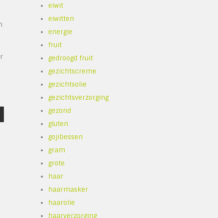
eiwit
eiwitten
n
energie
n
fruit
r
gedroogd fruit
gezichtscreme
gezichtsolie
gezichtsverzorging
gezond
gluten
gojibessen
gram
grote
haar
haarmasker
haarolie
haarverzorging