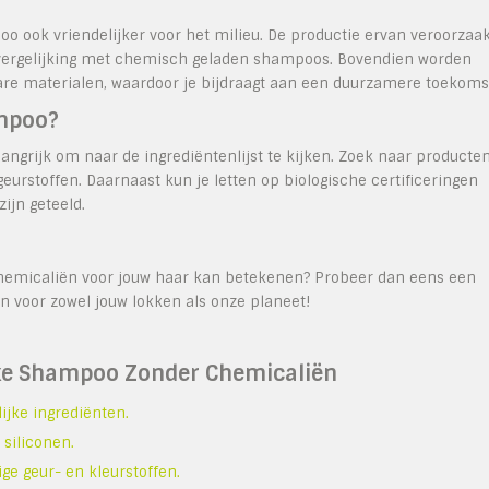
oo ook vriendelijker voor het milieu. De productie ervan veroorzaa
 vergelijking met chemisch geladen shampoos. Bovendien worden
are materialen, waardoor je bijdraagt aan een duurzamere toekoms
ampoo?
angrijk om naar de ingrediëntenlijst te kijken. Zoek naar producte
geurstoffen. Daarnaast kun je letten op biologische certificeringen
ijn geteeld.
 chemicaliën voor jouw haar kan betekenen? Probeer dan eens een
len voor zowel jouw lokken als onze planeet!
ijke Shampoo Zonder Chemicaliën
ijke ingrediënten.
siliconen.
ge geur- en kleurstoffen.