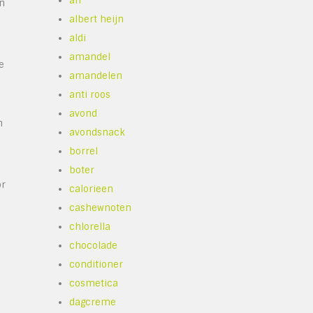
ah
jn
albert heijn
aldi
amandel
e
amandelen
anti roos
avond
n
avondsnack
borrel
boter
or
calorieen
cashewnoten
chlorella
chocolade
conditioner
cosmetica
dagcreme