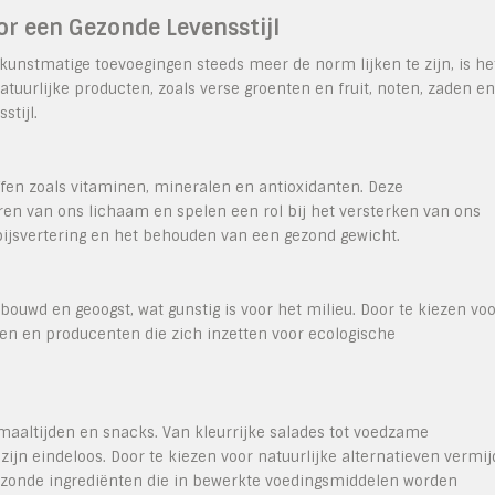
r een Gezonde Levensstijl
unstmatige toevoegingen steeds meer de norm lijken te zijn, is he
tuurlijke producten, zoals verse groenten en fruit, noten, zaden en
stijl.
ffen zoals vitaminen, mineralen en antioxidanten. Deze
eren van ons lichaam en spelen een rol bij het versterken van ons
jsvertering en het behouden van een gezond gewicht.
uwd en geoogst, wat gunstig is voor het milieu. Door te kiezen vo
ren en producenten die zich inzetten voor ecologische
maaltijden en snacks. Van kleurrijke salades tot voedzame
jn eindeloos. Door te kiezen voor natuurlijke alternatieven vermij
gezonde ingrediënten die in bewerkte voedingsmiddelen worden