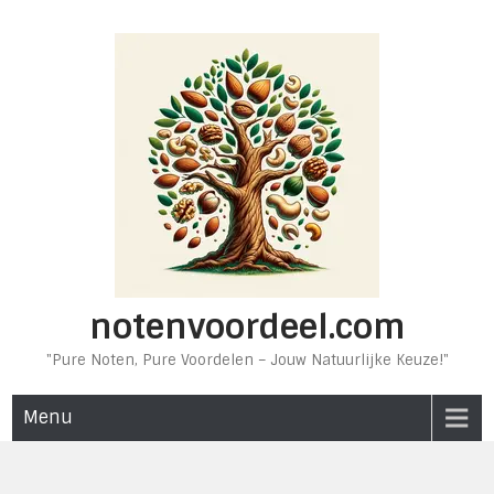
Ga
naar
de
inhoud
notenvoordeel.com
"Pure Noten, Pure Voordelen – Jouw Natuurlijke Keuze!"
Menu