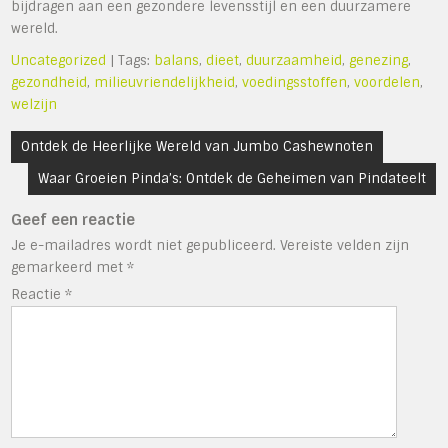
bijdragen aan een gezondere levensstijl en een duurzamere
wereld.
Uncategorized
| Tags:
balans
,
dieet
,
duurzaamheid
,
genezing
,
gezondheid
,
milieuvriendelijkheid
,
voedingsstoffen
,
voordelen
,
welzijn
Bericht
Ontdek de Heerlijke Wereld van Jumbo Cashewnoten
navigatie
Waar Groeien Pinda’s: Ontdek de Geheimen van Pindateelt
Geef een reactie
Je e-mailadres wordt niet gepubliceerd.
Vereiste velden zijn
gemarkeerd met
*
Reactie
*