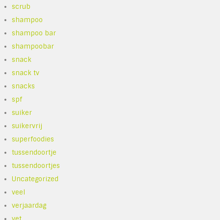
scrub
shampoo
shampoo bar
shampoobar
snack
snack tv
snacks
spf
suiker
suikervrij
superfoodies
tussendoortje
tussendoortjes
Uncategorized
veel
verjaardag
vet