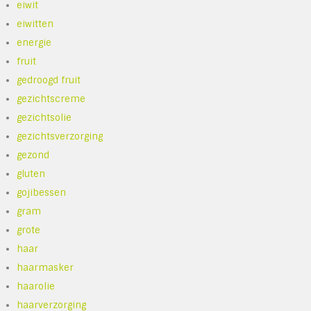
eiwit
eiwitten
energie
fruit
gedroogd fruit
gezichtscreme
gezichtsolie
gezichtsverzorging
gezond
gluten
gojibessen
gram
grote
haar
haarmasker
haarolie
haarverzorging