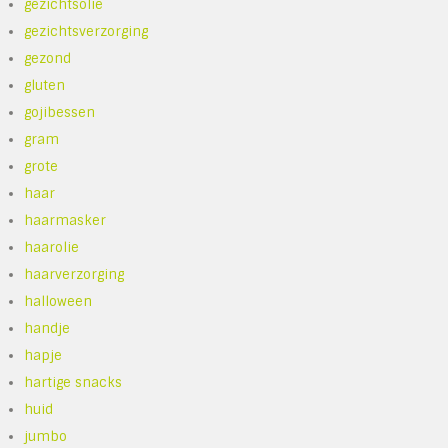
gezichtsolie
gezichtsverzorging
gezond
gluten
gojibessen
gram
grote
haar
haarmasker
haarolie
haarverzorging
halloween
handje
hapje
hartige snacks
huid
jumbo