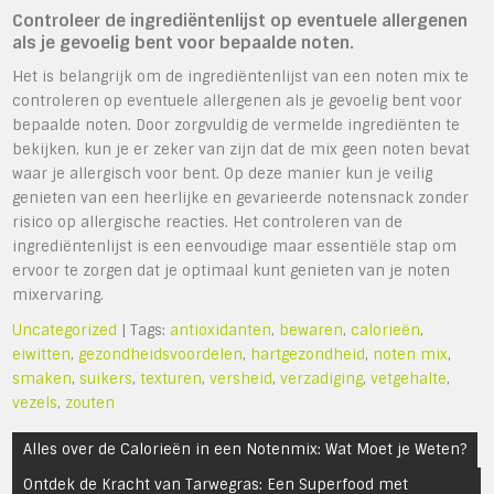
Controleer de ingrediëntenlijst op eventuele allergenen
als je gevoelig bent voor bepaalde noten.
Het is belangrijk om de ingrediëntenlijst van een noten mix te
controleren op eventuele allergenen als je gevoelig bent voor
bepaalde noten. Door zorgvuldig de vermelde ingrediënten te
bekijken, kun je er zeker van zijn dat de mix geen noten bevat
waar je allergisch voor bent. Op deze manier kun je veilig
genieten van een heerlijke en gevarieerde notensnack zonder
risico op allergische reacties. Het controleren van de
ingrediëntenlijst is een eenvoudige maar essentiële stap om
ervoor te zorgen dat je optimaal kunt genieten van je noten
mixervaring.
Uncategorized
| Tags:
antioxidanten
,
bewaren
,
calorieën
,
eiwitten
,
gezondheidsvoordelen
,
hartgezondheid
,
noten mix
,
smaken
,
suikers
,
texturen
,
versheid
,
verzadiging
,
vetgehalte
,
vezels
,
zouten
Bericht
Alles over de Calorieën in een Notenmix: Wat Moet je Weten?
navigatie
Ontdek de Kracht van Tarwegras: Een Superfood met