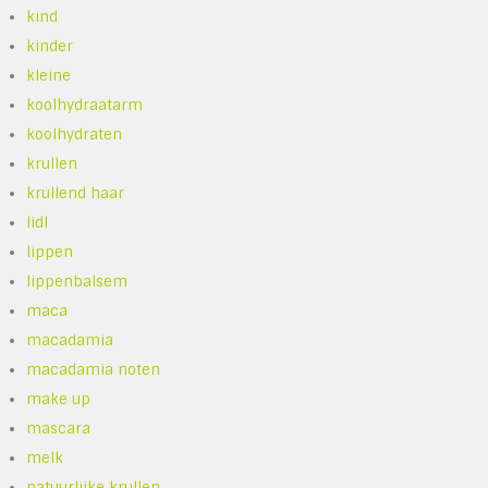
kind
kinder
kleine
koolhydraatarm
koolhydraten
krullen
krullend haar
lidl
lippen
lippenbalsem
maca
macadamia
macadamia noten
make up
mascara
melk
natuurlijke krullen