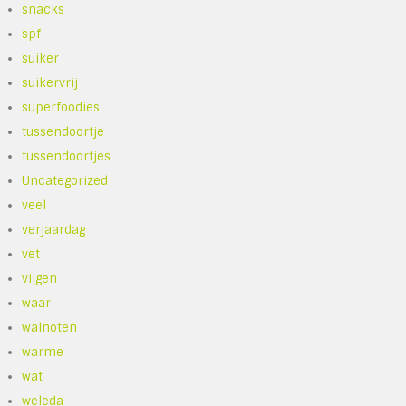
snacks
spf
suiker
suikervrij
superfoodies
tussendoortje
tussendoortjes
Uncategorized
veel
verjaardag
vet
vijgen
waar
walnoten
warme
wat
weleda