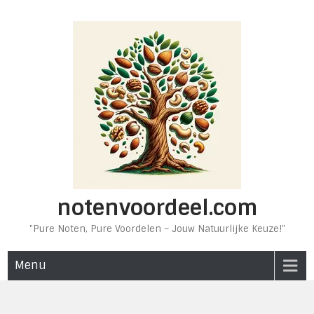
Ga
naar
de
inhoud
notenvoordeel.com
"Pure Noten, Pure Voordelen – Jouw Natuurlijke Keuze!"
Menu