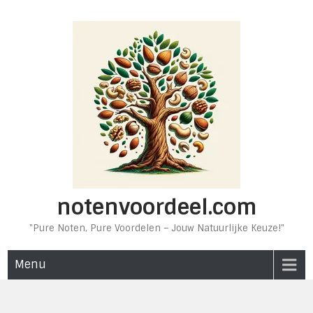
Ga
naar
de
inhoud
notenvoordeel.com
"Pure Noten, Pure Voordelen – Jouw Natuurlijke Keuze!"
Menu