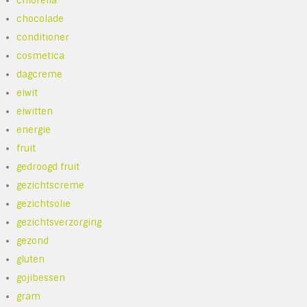
chlorella
chocolade
conditioner
cosmetica
dagcreme
eiwit
eiwitten
energie
fruit
gedroogd fruit
gezichtscreme
gezichtsolie
gezichtsverzorging
gezond
gluten
gojibessen
gram