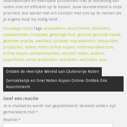
beantwoorden en eventuele problemen met je bestelling van
noten snel en efficiënt op te lossen. Jouw tevredenheid is onze
prioriteit, dus aarzel niet om contact met ons op te nemen als
je ergens hulp bij nodig hebt.
Uncategorized
| Tags:
amandelen
,
assortiment
,
bestellen
,
cashewnoten
,
chiazaad
,
gedroogd fruit
,
gezond
,
gezonde keuze
,
gezonde snacks
,
kwaliteit
,
lijnzaad
,
macadamia's
,
natuurlijke
producten
,
noten
,
noten online kopen
,
notenvoordeel.com
,
online kopen
,
pompoenpitten
,
soorten noten
,
suikers
,
superfoods
,
verse producten
,
voordelen
,
walnoten
,
zout
Bericht
Ontdek de Heerlijke Wereld van Glutenvrije Noten
navigatie
Gemakkelijk en Snel Noten Kopen Online: Ontdek Ons
Assortiment!
Geef een reactie
Je e-mailadres wordt niet gepubliceerd.
Vereiste velden zijn
gemarkeerd met
*
Reactie
*