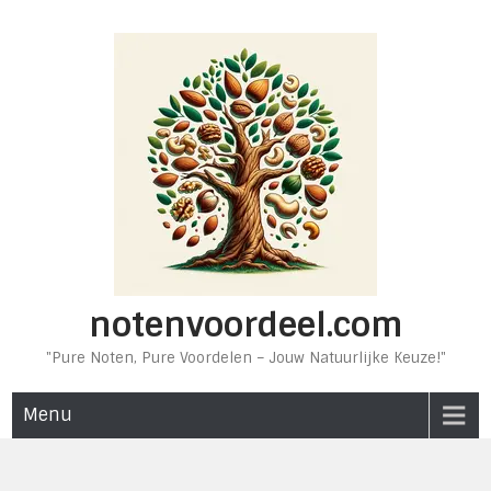
Ga
naar
de
inhoud
notenvoordeel.com
"Pure Noten, Pure Voordelen – Jouw Natuurlijke Keuze!"
Menu