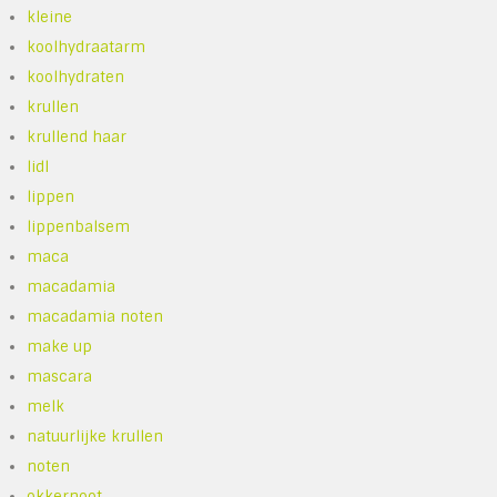
kleine
koolhydraatarm
koolhydraten
krullen
krullend haar
lidl
lippen
lippenbalsem
maca
macadamia
macadamia noten
make up
mascara
melk
natuurlijke krullen
noten
okkernoot