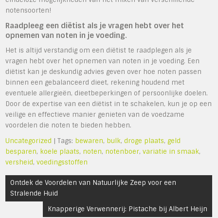
notensoorten!
Raadpleeg een diëtist als je vragen hebt over het
opnemen van noten in je voeding.
Het is altijd verstandig om een diëtist te raadplegen als je
vragen hebt over het opnemen van noten in je voeding. Een
diëtist kan je deskundig advies geven over hoe noten passen
binnen een gebalanceerd dieet, rekening houdend met
eventuele allergieën, dieetbeperkingen of persoonlijke doelen.
Door de expertise van een diëtist in te schakelen, kun je op een
veilige en effectieve manier genieten van de voedzame
voordelen die noten te bieden hebben.
Uncategorized
| Tags:
bewaren
,
bulk
,
droge plaats
,
geld
besparen
,
koele plaats
,
noten
,
notenboer
,
variatie in smaak
,
versheid
,
voedingsstoffen
Bericht
Ontdek de Voordelen van Natuurlijke Zeep voor een
navigatie
Stralende Huid
Knapperige Verwennerij: Pistache bij Albert Heijn