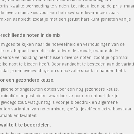
rijs-kwaliteitverhouding te vinden. Let niet alleen op de prijs, maa
 de leverancier. Kies voor een betrouwbare leverancier zoals
xen aanbiedt, zodat je met een gerust hart kunt genieten van je
rschillende noten in de mix.
 om goed te kijken naar de hoeveelheid en verhoudingen van de
 de mix bepaalt namelijk niet alleen de smaak, maar ook de
ceerde verhouding heeft tussen diverse noten, zodat je optimaal
elke noot te bieden heeft. Door aandacht te besteden aan de variat
n dat je een evenwichtige en smaakvolle snack in handen hebt.
or een gezondere keuze.
ogische of ongezouten opties voor een nog gezondere keuze.
micaliën en pesticiden, waardoor ze puur en natuurlijk zijn.
evoegd zout, wat gunstig is voor je bloeddruk en algemene
outen varianten van notenmixen, geef je jezelf een extra boost aan
maak en kwaliteit.
aliteit te beoordelen.