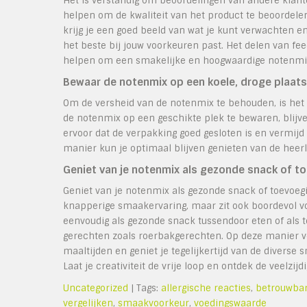
Het is verstandig om beoordelingen van andere klant
helpen om de kwaliteit van het product te beoordele
krijg je een goed beeld van wat je kunt verwachten 
het beste bij jouw voorkeuren past. Het delen van f
helpen om een smakelijke en hoogwaardige notenmix 
Bewaar de notenmix op een koele, droge plaat
Om de versheid van de notenmix te behouden, is het 
de notenmix op een geschikte plek te bewaren, blij
ervoor dat de verpakking goed gesloten is en vermijd 
manier kun je optimaal blijven genieten van de heer
Geniet van je notenmix als gezonde snack of t
Geniet van je notenmix als gezonde snack of toevoegi
knapperige smaakervaring, maar zit ook boordevol voe
eenvoudig als gezonde snack tussendoor eten of als t
gerechten zoals roerbakgerechten. Op deze manier v
maaltijden en geniet je tegelijkertijd van de diverse
Laat je creativiteit de vrije loop en ontdek de veelzi
Uncategorized
| Tags:
allergische reacties
,
betrouwbar
vergelijken
,
smaakvoorkeur
,
voedingswaarde