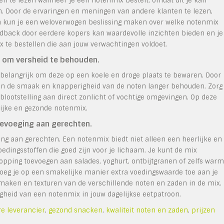
en te lezen wanneer je een notenmix bestelt, omdat dit je kan
n. Door de ervaringen en meningen van andere klanten te lezen,
en kun je een weloverwogen beslissing maken over welke notenmix
eedback door eerdere kopers kan waardevolle inzichten bieden en je
te bestellen die aan jouw verwachtingen voldoet.
s om versheid te behouden.
belangrijk om deze op een koele en droge plaats te bewaren. Door
ven de smaak en knapperigheid van de noten langer behouden. Zorg
blootstelling aan direct zonlicht of vochtige omgevingen. Op deze
lijke en gezonde notenmix.
oevoeging aan gerechten.
ng aan gerechten. Een notenmix biedt niet alleen een heerlijke en
dingsstoffen die goed zijn voor je lichaam. Je kunt de mix
opping toevoegen aan salades, yoghurt, ontbijtgranen of zelfs war
oeg je op een smakelijke manier extra voedingswaarde toe aan je
 smaken en texturen van de verschillende noten en zaden in de mix.
jdigheid van een notenmix in jouw dagelijkse eetpatroon.
e leverancier
,
gezond snacken
,
kwaliteit noten en zaden
,
prijzen