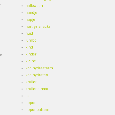
r
halloween
handje
hapje
hartige snacks
huid
jumbo
kind
kinder
ie
kleine
koolhydraatarm
koolhydraten
krullen
krullend haar
lidl
lippen
lippenbalsem