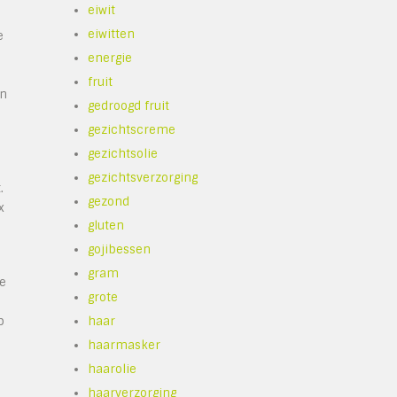
eiwit
eiwitten
e
energie
fruit
an
gedroogd fruit
gezichtscreme
gezichtsolie
gezichtsverzorging
.
gezond
x
gluten
gojibessen
gram
ie
grote
p
haar
haarmasker
haarolie
haarverzorging