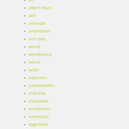
ah
albert heijn
aldi
amandel
amandelen
anti roos
avond
avondsnack
borrel
boter
calorieen
cashewnoten
chlorella
chocolade
conditioner
cosmetica
dagcreme