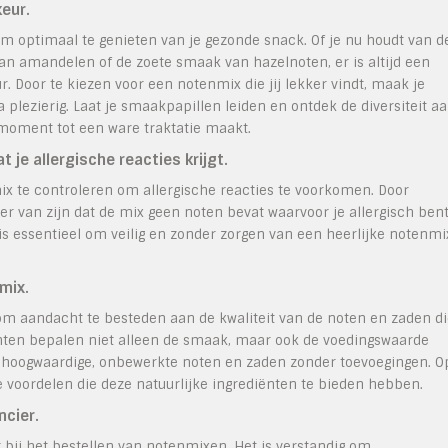
eur.
m optimaal te genieten van je gezonde snack. Of je nu houdt van d
n amandelen of de zoete smaak van hazelnoten, er is altijd een
r. Door te kiezen voor een notenmix die jij lekker vindt, maak je
lezierig. Laat je smaakpapillen leiden en ontdek de diversiteit a
moment tot een ware traktatie maakt.
je allergische reacties krijgt.
ix te controleren om allergische reacties te voorkomen. Door
ker van zijn dat de mix geen noten bevat waarvoor je allergisch bent
is essentieel om veilig en zonder zorgen van een heerlijke notenmi
mix.
 om aandacht te besteden aan de kwaliteit van de noten en zaden d
ënten bepalen niet alleen de smaak, maar ook de voedingswaarde
t hoogwaardige, onbewerkte noten en zaden zonder toevoegingen. O
 voordelen die deze natuurlijke ingrediënten te bieden hebben.
ncier.
r bij het bestellen van notenmixen. Het is verstandig om