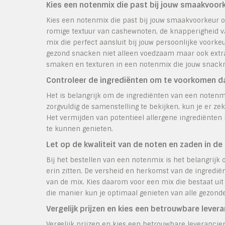
Kies een notenmix die past bij jouw smaakvoork
Kies een notenmix die past bij jouw smaakvoorkeur o
romige textuur van cashewnoten, de knapperigheid va
mix die perfect aansluit bij jouw persoonlijke voorkeu
gezond snacken niet alleen voedzaam maar ook extra p
smaken en texturen in een notenmix die jouw snack
Controleer de ingrediënten om te voorkomen dat 
Het is belangrijk om de ingrediënten van een notenm
zorgvuldig de samenstelling te bekijken, kun je er ze
Het vermijden van potentieel allergene ingrediënten 
te kunnen genieten.
Let op de kwaliteit van de noten en zaden in de 
Bij het bestellen van een notenmix is het belangrijk
erin zitten. De versheid en herkomst van de ingredi
van de mix. Kies daarom voor een mix die bestaat ui
die manier kun je optimaal genieten van alle gezonde
Vergelijk prijzen en kies een betrouwbare levera
Vergelijk prijzen en kies een betrouwbare leverancie