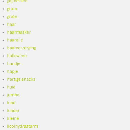
gojibessen
gram
grote
haar
haarmasker
haarolie
haarverzorging
halloween
handje
hapje
hartige snacks
huid
jumbo
kind
kinder
kleine
koolhydraatarm