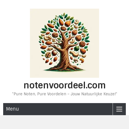
Ga
naar
de
inhoud
notenvoordeel.com
"Pure Noten, Pure Voordelen – Jouw Natuurlijke Keuze!"
Menu