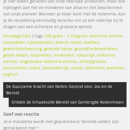
je niet alleen genieten van onze heerlijke producten, maar ook
bijdragen aan het verminderen van afval en het beschermen
van onze planeet. Wanneer je klaar bent met de notenmix, kun
je de verpakking eenvoudig recyclen om zo een steentje bij te
dragen aan een schonere en groenere wereld.
Uncategorized
| Tags:
500 gram - 1 kilogram notenmix emmer
,
amandelen
,
cashewnoten
,
diverse noten
,
eiwitten
,
gewichtsbeheersing
,
gezonde keuze
,
gezondheidsvoordelen
,
goede vetten
,
hazelnoten
,
mineralen
,
natuurlijk
,
notenmix
emmer
,
ongezouten notenmix emmer
,
ontbijtgranen
,
pecannoten
,
snack
,
tussendoortje
,
vezels
,
vitaminen
,
walnoten
,
yoghurt
Bericht
De Duurzame Kracht van Noten: Gezond voor Jou en de
navigatie
Wereld
Ontdek de Smaakvolle Wereld van Gemengde Notenmixen
Geef een reactie
Je e-mailadres wordt niet gepubliceerd.
Vereiste velden zijn
gemarkeerd met
*