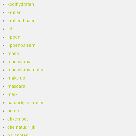
koolhydraten
krullen
krullend haar
lidl
lippen
lippenbalsem
maca
macadamia
macadamia noten
make up
mascara
melk
natuurlijke krullen
noten
okkernoot
olie natuurlijk
paranoten