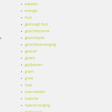
eiwitten
e
energie
fruit
gedroogd fruit
gezichtscreme
gezichtsolie
de
gezichtsverzorging
gezond
gluten
gojibessen
gram
grote
haar
haarmasker
haarolie
haarverzorging