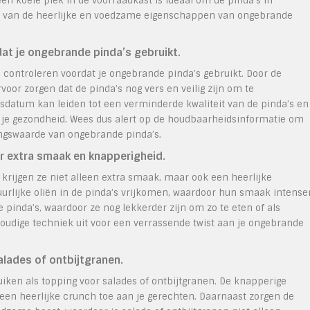
en koele plek in de voorraadkast is ideaal om de pinda’s in
ten van de heerlijke en voedzame eigenschappen van ongebrande
at je ongebrande pinda’s gebruikt.
 controleren voordat je ongebrande pinda’s gebruikt. Door de
oor zorgen dat de pinda’s nog vers en veilig zijn om te
datum kan leiden tot een verminderde kwaliteit van de pinda’s en
oor je gezondheid. Wees dus alert op de houdbaarheidsinformatie om
ngswaarde van ongebrande pinda’s.
r extra smaak en knapperigheid.
krijgen ze niet alleen extra smaak, maar ook een heerlijke
uurlijke oliën in de pinda’s vrijkomen, waardoor hun smaak intense
 pinda’s, waardoor ze nog lekkerder zijn om zo te eten of als
oudige techniek uit voor een verrassende twist aan je ongebrande
lades of ontbijtgranen.
iken als topping voor salades of ontbijtgranen. De knapperige
een heerlijke crunch toe aan je gerechten. Daarnaast zorgen de