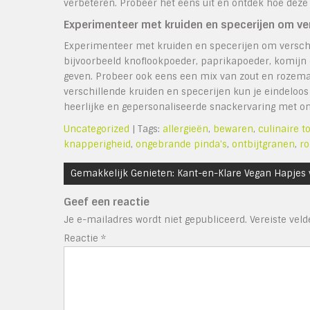
verbeteren. Probeer het eens uit en ontdek hoe deze 
Experimenteer met kruiden en specerijen om ve
Experimenteer met kruiden en specerijen om versch
bijvoorbeeld knoflookpoeder, paprikapoeder, komijn o
geven. Probeer ook eens een mix van zout en rozemar
verschillende kruiden en specerijen kun je eindeloo
heerlijke en gepersonaliseerde snackervaring met o
Uncategorized
| Tags:
allergieën
,
bewaren
,
culinaire 
knapperigheid
,
ongebrande pinda's
,
ontbijtgranen
,
ro
Bericht
Gemakkelijk Genieten: Kant-en-Klare Vegan Hapjes
navigatie
Geef een reactie
Je e-mailadres wordt niet gepubliceerd.
Vereiste vel
Reactie
*