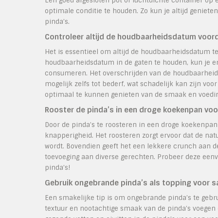
Een goed afgesloten pot of luchtdichte container op e
optimale conditie te houden. Zo kun je altijd genie
pinda’s.
Controleer altijd de houdbaarheidsdatum voord
Het is essentieel om altijd de houdbaarheidsdatum te
houdbaarheidsdatum in de gaten te houden, kun je erv
consumeren. Het overschrijden van de houdbaarheids
mogelijk zelfs tot bederf, wat schadelijk kan zijn v
optimaal te kunnen genieten van de smaak en voedi
Rooster de pinda’s in een droge koekenpan voo
Door de pinda’s te roosteren in een droge koekenpan 
knapperigheid. Het roosteren zorgt ervoor dat de nat
wordt. Bovendien geeft het een lekkere crunch aan de
toevoeging aan diverse gerechten. Probeer deze eenv
pinda’s!
Gebruik ongebrande pinda’s als topping voor sa
Een smakelijke tip is om ongebrande pinda’s te gebru
textuur en nootachtige smaak van de pinda’s voegen 