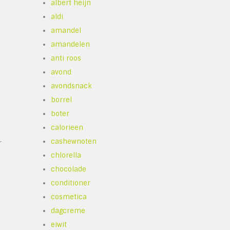
albert heijn
aldi
amandel
amandelen
anti roos
avond
avondsnack
borrel
boter
calorieen
cashewnoten
r
chlorella
chocolade
conditioner
cosmetica
dagcreme
eiwit