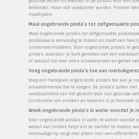
gezonde vetten en eiwitten in de pinda’s voor een vo
lekkerder, maar ook voedzamer worden. Probeer deze
maaltijden!
Maal ongebrande pinda’s tot zelfgemaakte pin
Maal ongebrande pinda’s tot zelfgemaakte pindakaas
pindakaas is eenvoudig te maken en biedt een heerli
conserveermiddelen. Door ongebrande pinda’s te geb
pinda’s, waardoor je kunt genieten van een voedzaam
of zeezout toe voor extra smaakvariatie en geniet va
Voeg ongebrande pinda’s toe aan roerbakgerec
Voeg een handjevol ongebrande pinda’s toe aan je ro
smaakdimensie toe te voegen. De pinda’s zullen niet
voedzaamheid van het gerecht door hun gezonde vette
combinatie van smaken en texturen in je favoriete 
Week ongebrande pinda’s in water voordat je ze
Door ongebrande pinda’s in water te weken voordat je 
weken van pinda’s helpt om ze zachter te maken, waa
eenvoudige tip zorgt niet alleen voor een efficiënte