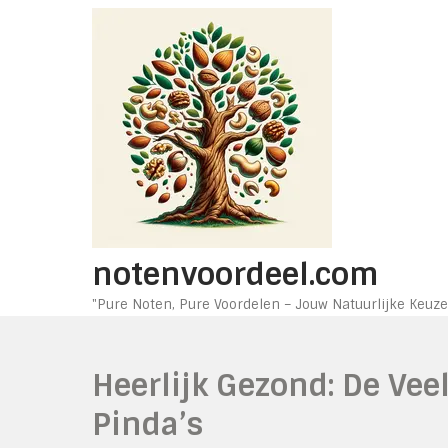
Ga
naar
de
inhoud
notenvoordeel.com
"Pure Noten, Pure Voordelen – Jouw Natuurlijke Keuze
Heerlijk Gezond: De Ve
Pinda’s