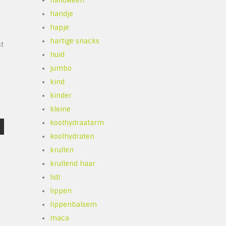
halloween
handje
hapje
hartige snacks
st
huid
jumbo
kind
kinder
kleine
koolhydraatarm
koolhydraten
krullen
krullend haar
lidl
lippen
lippenbalsem
maca