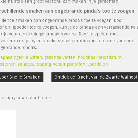
kleine stap een groot verschil kan maken in je gerechten!
rschillende smaken aan ongebrande pinda’s toe te voegen.
illende smaken aan ongebrande pinda’s toe te voegen. Door
f chilipoeder toe te voegen, kun je de pinda’s een verrassende twi
ijn voor een kruidige smaakervaring. Door te spelen met
s variëren en je eigen unieke smaakcombinaties creëren voor een
ngebrande pinda’s.
toepassingen
,
eiwitten
,
gezonde vetten
,
houdbaarheidsdatum
,
osteren
,
salades
,
topping
,
voedingsstoffen
,
voordelen
 voor Snelle Smaken
Ontdek de Kracht van de Zwarte Walnoot
den zijn gemarkeerd met
*