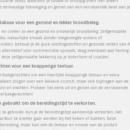
edzame boost, waardoor je salade of ontbijtgranen niet alleen
 eenvoudige toevoeging en geniet van een verrassende twist aan j
dakaas voor een gezond en lekker broodbeleg.
 en creëer zo een gezond en smakelijk broodbeleg. Zelfgemaakte
jke, natuurlijke smaak zonder toegevoegde suikers of
ruiken, behoud je de pure voedingsstoffen en gezonde vetten van 
 alternatief voor commerciële spreads. Voeg eventueel wat honing
n deze zelfgemaakte lekkernij op je boterham of cracker.
hten voor een knapperige textuur.
erbakgerechten om een heerlijke knapperige textuur en extra
 alleen zorgen voor een lekkere crunch, maar ook bijdragen aan de
n en eiwitten. Probeer het eens uit en geniet van de verrassende
roerbakgerechten!
 gebruikt om de bereidingstijd te verkorten.
ze gebruikt, kun je de bereidingstijd aanzienlijk verkorten. Het
rdoor ze sneller gaar worden bij het koken of bakken. Deze
re bereiding, maar kan ook de textuur en smaak van de pinda’s