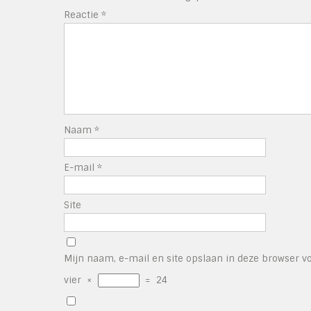
Reactie
*
Naam
*
E-mail
*
Site
Mijn naam, e-mail en site opslaan in deze browser vo
vier
×
=
24