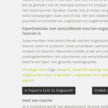
kun je genieten van de heerlijke aroma’s en knapperig
het roosterproces. Op deze manier kun je ervoor zorge
extra toevoegingen zoals zout of olie. Het zelf roos
puurheid en versheid van ongezouten en ongebrande n
Experimenteer met verschillende soorten onge
favoriet is.
Experimenteer met verschillende soorten ongezouten
diverse noten te proberen, zoals amandelen, walnote
smaken en texturen. Misschien ontdek je wel een nie
voedingsbehoeften. Het uitproberen van verschillend
dieet te verrijken met gezonde voedingsopties.
Uncategorized
| Tags:
bewaren
,
bewerkte voeding
,
cal
ongebrande noten
,
ongezouten
,
ongezouten en onge
yoghurt
Bericht
Is Popcorn Echt Zo Ongezond?
Ontdek 
navigatie
Geef een reactie
Je e-mailadres wordt niet gepubliceerd.
Vereiste vel