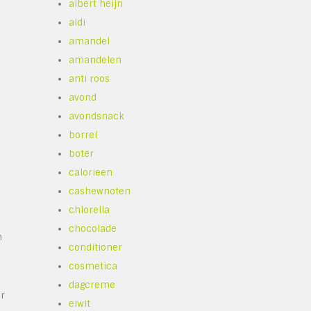
albert heijn
aldi
amandel
amandelen
anti roos
avond
avondsnack
borrel
boter
calorieen
cashewnoten
chlorella
chocolade
m
conditioner
cosmetica
dagcreme
or
eiwit