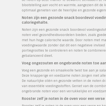
blootstelling aan vocht en warmte, aangezien dit de 
optimaal genieten van de heerlijke en gezonde eig
Noten zijn een gezonde snack boordevol voedi
caloriegehalte.
Noten zijn een gezonde snack boordevol voedingssto
noten veel gezondheidsvoordelen bieden, zoals goede 
met hun hoge calorische waarde. Door noten met mat
voedingswaarde zonder dat dit een negatieve invloed 
portiegroottes te controleren en noten te combiner
gebalanceerd dieet.
Voeg ongezouten en ongebrande noten toe aan 
Voeg een gezonde en smaakvolle twist toe aan je sal
Deze knapperige en voedzame noten zorgen niet alle
De natuurlijke oliën en gezonde vetten in de noten d
van essentiële voedingsstoffen. Geniet van de combi
ongebrande noten voor een verrukkelijke en voedzam
Rooster zelf je noten in de oven voor een ver
Rooster zelf je noten in de oven voor een verse en k