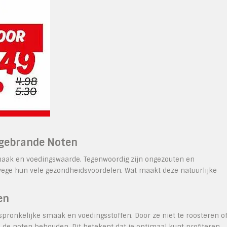
ngebrande Noten
smaak en voedingswaarde. Tegenwoordig zijn ongezouten en
ege hun vele gezondheidsvoordelen. Wat maakt deze natuurlijke
en
onkelijke smaak en voedingsstoffen. Door ze niet te roosteren o
in de noten behouden. Dit betekent dat je optimaal kunt profiteren