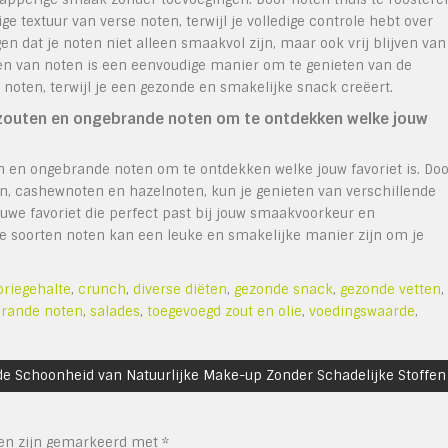
e textuur van verse noten, terwijl je volledige controle hebt over
n dat je noten niet alleen smaakvol zijn, maar ook vrij blijven van
teren van noten is een eenvoudige manier om te genieten van de
oten, terwijl je een gezonde en smakelijke snack creëert.
zouten en ongebrande noten om te ontdekken welke jouw
 en ongebrande noten om te ontdekken welke jouw favoriet is. Doo
n, cashewnoten en hazelnoten, kun je genieten van verschillende
uwe favoriet die perfect past bij jouw smaakvoorkeur en
e soorten noten kan een leuke en smakelijke manier zijn om je
oriegehalte
,
crunch
,
diverse diëten
,
gezonde snack
,
gezonde vetten
,
brande noten
,
salades
,
toegevoegd zout en olie
,
voedingswaarde
,
de Schoonheid van Natuurlijke Make-up Zonder Schadelijke Stoffen
den zijn gemarkeerd met
*