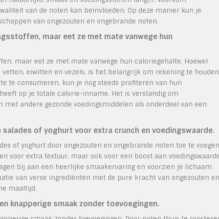
kwaliteit van de noten kan beïnvloeden. Op deze manier kun je
enschappen van ongezouten en ongebrande noten.
ngsstoffen, maar eet ze met mate vanwege hun
ffen, maar eet ze met mate vanwege hun caloriegehalte. Hoewel
vetten, eiwitten en vezels, is het belangrijk om rekening te houden
e te consumeren, kun je nog steeds profiteren van hun
heeft op je totale calorie-inname. Het is verstandig om
en met andere gezonde voedingsmiddelen als onderdeel van een
salades of yoghurt voor extra crunch en voedingswaarde.
ades of yoghurt door ongezouten en ongebrande noten toe te voegen
en voor extra textuur, maar ook voor een boost aan voedingswaarde
ragen bij aan een heerlijke smaakervaring en voorzien je lichaam
natie van verse ingrediënten met de pure kracht van ongezouten e
e maaltijd.
se en knapperige smaak zonder toevoegingen.
napperige smaak zonder toevoegingen. Door noten thuis te roostere