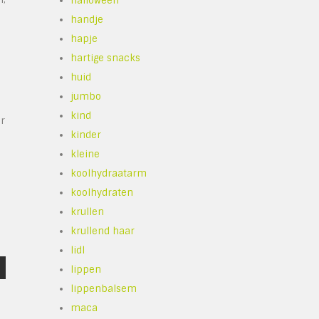
halloween
handje
hapje
hartige snacks
huid
jumbo
kind
r
kinder
kleine
koolhydraatarm
koolhydraten
krullen
krullend haar
lidl
lippen
lippenbalsem
maca