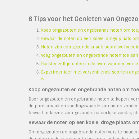
6 Tips voor het Genieten van Onge
Koop ongezouten en ongebrande noten om toege
Bewaar de noten op een koele, droge plaats om
Noten zijn een gezonde snack boordevol voedin
Voeg ongezouten en ongebrande noten toe aan s
Rooster zelf je noten in de oven voor een ver
Experimenteer met verschillende soorten onge
is.
Koop ongezouten en ongebrande noten om toege
Door ongezouten en ongebrande noten te kopen, vermi
de pure smaak en voedingswaarde van noten zonder o
bewust te kiezen voor gezonde, natuurlijke voeding d
Bewaar de noten op een koele, droge plaats om
Om ongezouten en ongebrande noten vers te houden, i
de noten op deze manier te bewaren, behouden ze hu