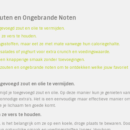
zouten en Ongebrande Noten
voegd zout en olie te vermijden.
 ze vers te houden.
gsstoffen, maar eet ze met mate vanwege hun caloriegehalte.
alades of yoghurt voor extra crunch en voedingswaarde.
se en knapperige smaak zonder toevoegingen.
zouten en ongebrande noten om te ontdekken welke jouw favoriet
voegd zout en olie te vermijden.
jd je toegevoegd zout en olie. Op deze manier kun je genieten van
nnodige extra’s. Het is een eenvoudige maar effectieve manier o
ie je lichaam ten goede komt.
 ze vers te houden.
s het belangrijk om ze op een koele, droge plaats te bewaren. Do
n natuurlijke smaak en voedingsstoffen langer. Voorkom