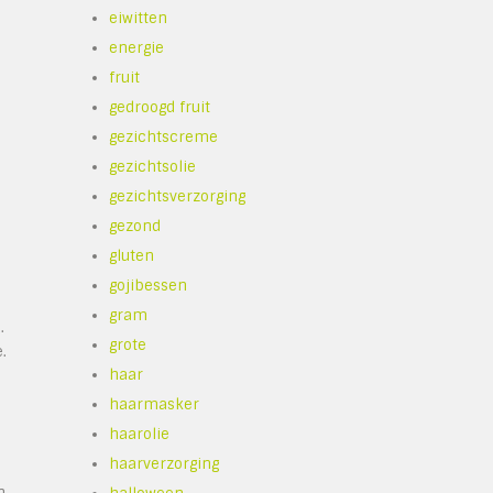
eiwitten
energie
fruit
gedroogd fruit
gezichtscreme
gezichtsolie
gezichtsverzorging
gezond
gluten
gojibessen
gram
.
grote
.
haar
n
haarmasker
haarolie
haarverzorging
n,