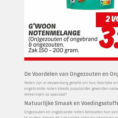
De Voordelen van Ongezouten en O
Noten zijn al eeuwenlang geliefd om hun heerlijke 
ongebrande noten steeds populairder geworden vanw
lekkernijen zo speciaal?
Natuurlijke Smaak en Voedingsstoff
Ongezouten en ongebrande noten behouden hun oorspr
te zouten, blijven de natuurlijke oliën en vitaminen 