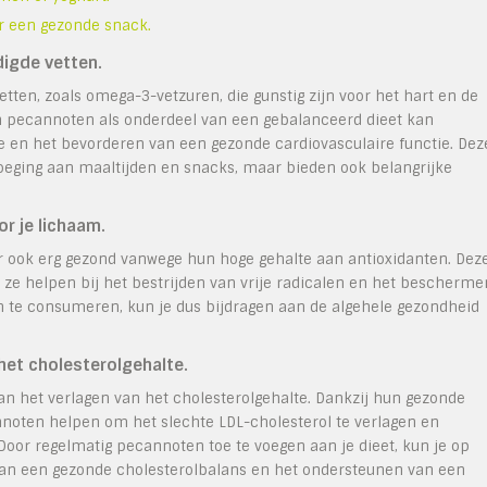
r een gezonde snack.
igde vetten.
ten, zoals omega-3-vetzuren, die gunstig zijn voor het hart en de
n pecannoten als onderdeel van een gebalanceerd dieet kan
te en het bevorderen van een gezonde cardiovasculaire functie. Dez
oeging aan maaltijden en snacks, maar bieden ook belangrijke
or je lichaam.
r ook erg gezond vanwege hun hoge gehalte aan antioxidanten. Dez
 ze helpen bij het bestrijden van vrije radicalen en het bescherme
n te consumeren, kun je dus bijdragen aan de algehele gezondheid
het cholesterolgehalte.
n het verlagen van het cholesterolgehalte. Dankzij hun gezonde
oten helpen om het slechte LDL-cholesterol te verlagen en
 Door regelmatig pecannoten toe te voegen aan je dieet, kun je op
van een gezonde cholesterolbalans en het ondersteunen van een