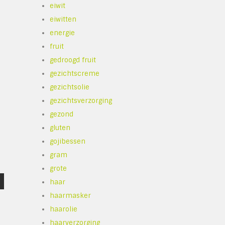
eiwit
eiwitten
energie
fruit
gedroogd fruit
gezichtscreme
gezichtsolie
gezichtsverzorging
gezond
gluten
gojibessen
gram
grote
haar
haarmasker
haarolie
haarverzorging