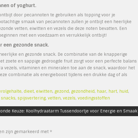
anen of yoghurt.
ntbijt door pecannoten te gebruiken als topping voor je
ootachtige smaak van pecannoten zullen je ontbijt een heerlijke
e gezonde vetten, eiwitten en vezels die deze noten bevatten. Een
beginnen met een voedzaam en verrukkelijk ontbijt!
r een gezonde snack.
heerlijke en gezonde snack. De combinatie van de knapperige
 zoete en sappige gedroogde fruit zorgt voor een perfecte balans
ra vezels, vitaminen en mineralen toe aan de snack, waardoor het
eze combinatie als energieboost tijdens een drukke dag of als
erolgehalte
,
dieet
,
eiwitten
,
gezond
,
gezondheid
,
haar
,
hart
,
huid
,
,
snacks
,
spijsvertering
,
vetten
,
vezels
,
voedingsstoffen
onde Keuze: Koolhydraatarm Tussendoortje voor Energie en Smaak
den zijn gemarkeerd met
*