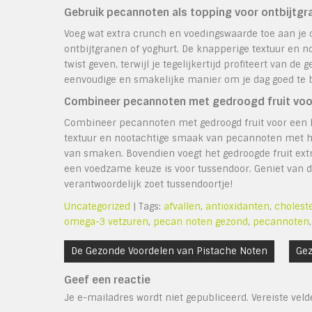
Gebruik pecannoten als topping voor ontbijtgr
Voeg wat extra crunch en voedingswaarde toe aan je o
ontbijtgranen of yoghurt. De knapperige textuur en n
twist geven, terwijl je tegelijkertijd profiteert van d
eenvoudige en smakelijke manier om je dag goed te 
Combineer pecannoten met gedroogd fruit voo
Combineer pecannoten met gedroogd fruit voor een 
textuur en nootachtige smaak van pecannoten met het
van smaken. Bovendien voegt het gedroogde fruit ext
een voedzame keuze is voor tussendoor. Geniet van d
verantwoordelijk zoet tussendoortje!
Uncategorized
| Tags:
afvallen
,
antioxidanten
,
cholest
omega-3 vetzuren
,
pecan noten gezond
,
pecannoten
Bericht
De Gezonde Voordelen van Pistache Noten
Gez
navigatie
Geef een reactie
Je e-mailadres wordt niet gepubliceerd.
Vereiste vel