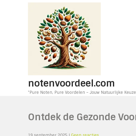
Ga
naar
de
inhoud
notenvoordeel.com
"Pure Noten, Pure Voordelen – Jouw Natuurlijke Keuze
Ontdek de Gezonde Voo
19 september 2025
|
Geen reacties