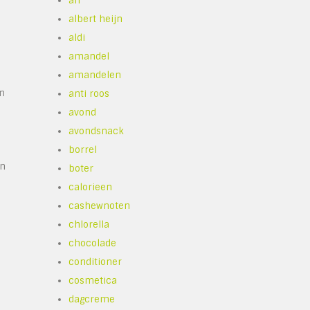
ah
albert heijn
aldi
amandel
amandelen
en
anti roos
avond
avondsnack
borrel
en
boter
calorieen
cashewnoten
chlorella
chocolade
conditioner
cosmetica
dagcreme