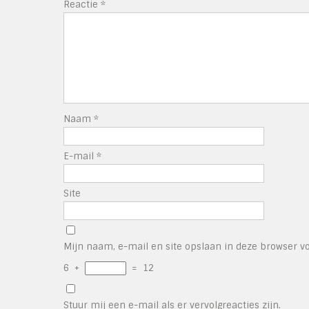
Reactie
*
Naam
*
E-mail
*
Site
Mijn naam, e-mail en site opslaan in deze browser vo
6
+
=
12
Stuur mij een e-mail als er vervolgreacties zijn.