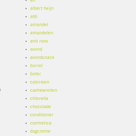
ah
albert heijn
aldi
amandel
amandelen
anti roos
avond
n
avondsnack
borrel
boter
calorieen
n
cashewnoten
chlorella
chocolade
conditioner
cosmetica
dagcreme