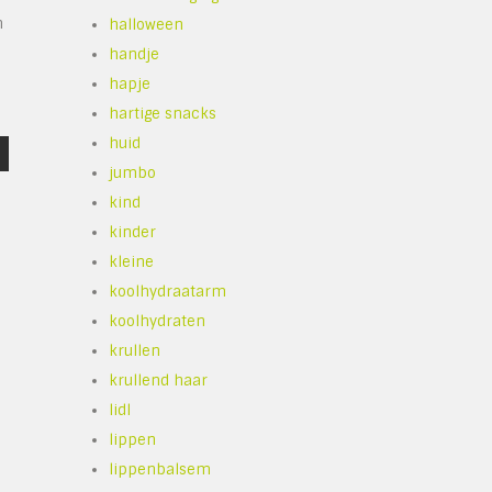
n
halloween
handje
hapje
hartige snacks
huid
jumbo
kind
kinder
kleine
koolhydraatarm
koolhydraten
krullen
krullend haar
lidl
lippen
lippenbalsem