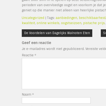
perioden van overvloedige oogst en voorkom je dat je
geniet op die manier niet alleen van heerlijke pistac
Uncategorized
| Tags:
aanbiedingen
,
beschikbaarheid
kwaliteit
,
online winkels
,
oogstseizoen
,
pistache prijs
Bericht
De Voordelen van Dagelijks Walnoten Eten
S
navigatie
Geef een reactie
Je e-mailadres wordt niet gepubliceerd.
Vereiste vel
Reactie
*
Naam
*