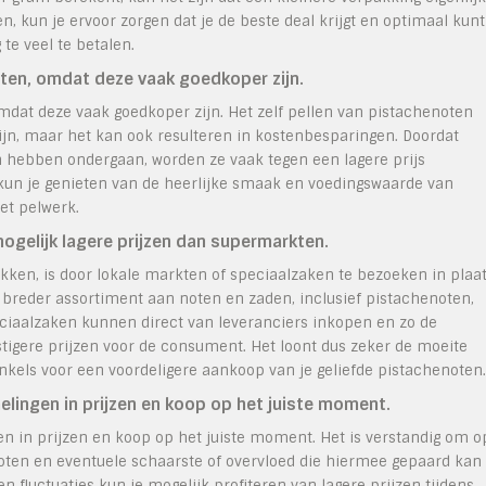
en, kun je ervoor zorgen dat je de beste deal krijgt en optimaal kunt
te veel te betalen.
en, omdat deze vaak goedkoper zijn.
dat deze vaak goedkoper zijn. Het zelf pellen van pistachenoten
ijn, maar het kan ook resulteren in kostenbesparingen. Doordat
hebben ondergaan, worden ze vaak tegen een lagere prijs
un je genieten van de heerlijke smaak en voedingswaarde van
et pelwerk.
ogelijk lagere prijzen dan supermarkten.
kken, is door lokale markten of speciaalzaken te bezoeken in plaa
breder assortiment aan noten en zaden, inclusief pistachenoten,
eciaalzaken kunnen direct van leveranciers inkopen en zo de
tigere prijzen voor de consument. Het loont dus zeker de moeite
nkels voor een voordeligere aankoop van je geliefde pistachenoten.
ngen in prijzen en koop op het juiste moment.
in prijzen en koop op het juiste moment. Het is verstandig om o
noten en eventuele schaarste of overvloed die hiermee gepaard kan
 fluctuaties kun je mogelijk profiteren van lagere prijzen tijdens