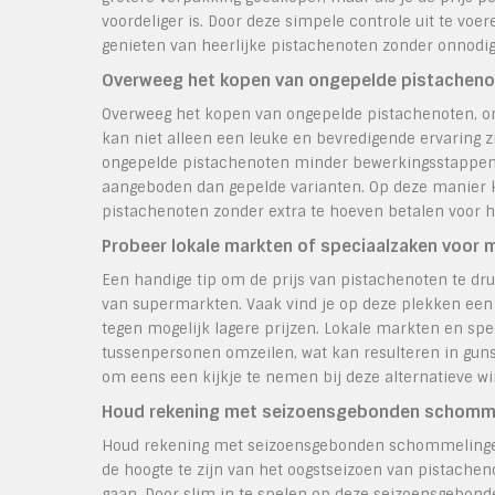
voordeliger is. Door deze simpele controle uit te voer
genieten van heerlijke pistachenoten zonder onnodig 
Overweeg het kopen van ongepelde pistachenot
Overweeg het kopen van ongepelde pistachenoten, om
kan niet alleen een leuke en bevredigende ervaring z
ongepelde pistachenoten minder bewerkingsstappen 
aangeboden dan gepelde varianten. Op deze manier k
pistachenoten zonder extra te hoeven betalen voor h
Probeer lokale markten of speciaalzaken voor m
Een handige tip om de prijs van pistachenoten te dru
van supermarkten. Vaak vind je op deze plekken een 
tegen mogelijk lagere prijzen. Lokale markten en sp
tussenpersonen omzeilen, wat kan resulteren in guns
om eens een kijkje te nemen bij deze alternatieve wi
Houd rekening met seizoensgebonden schommeli
Houd rekening met seizoensgebonden schommelingen 
de hoogte te zijn van het oogstseizoen van pistache
gaan. Door slim in te spelen op deze seizoensgebonden