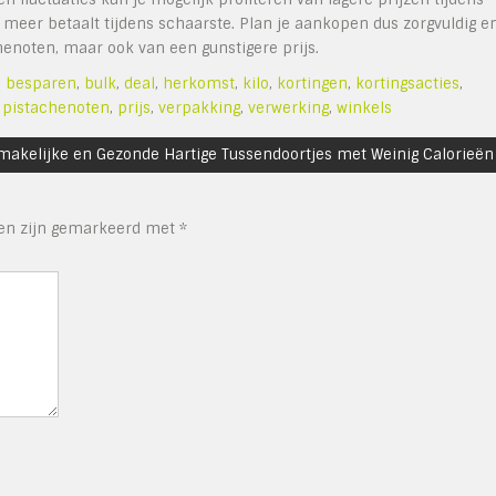
 meer betaalt tijdens schaarste. Plan je aankopen dus zorgvuldig e
henoten, maar ook van een gunstigere prijs.
,
besparen
,
bulk
,
deal
,
herkomst
,
kilo
,
kortingen
,
kortingsacties
,
,
pistachenoten
,
prijs
,
verpakking
,
verwerking
,
winkels
makelijke en Gezonde Hartige Tussendoortjes met Weinig Calorieën
den zijn gemarkeerd met
*