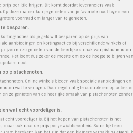
prijs per kilo krijgen. Dit komt doordat leveranciers vaak
. Op deze manier kun je genieten van je favoriete noot tegen een
n grotere voorraad om langer van te genieten.
 te besparen.
kortingsacties als je geld wilt besparen op de prijs van
iale aanbiedingen en kortingsacties bij verschillende winkels of
re prijzen en zo genieten van de heerlijke smaak van pistachenoten
nnee. Het loont dus zeker de moeite om op de hoogte te blijven va
opulaire noot.
en op pistachenoten.
istachenoten. Online winkels bieden vaak speciale aanbiedingen en
noten wat te verlagen. Door regelmatig te controleren op acties e
jzen en zo genieten van de heerlijke smaak van pistachenoten zonder
ien wat echt voordeliger is.
t echt voordeliger is. Bij het kopen van pistachenoten is het
ken, maar ook naar de prijs per gewichtseenheid. Soms lijkt een
r gram berekent, kan het zijn dat een kleinere verpakking eigenlijk