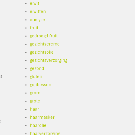
eiwit
eiwitten
energie
fruit
gedroogd fruit
gezichtscreme
gezichtsolie
gezichtsverzorging
gezond
ts
gluten
gojibessen
gram
grote
haar
haarmasker
p
haarolie
haarverzorging