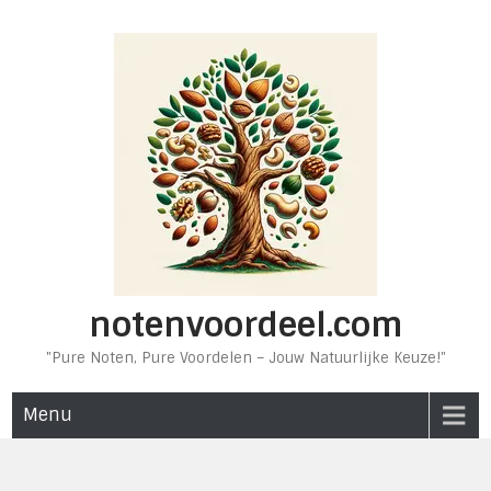
Ga
naar
de
inhoud
notenvoordeel.com
"Pure Noten, Pure Voordelen – Jouw Natuurlijke Keuze!"
Menu