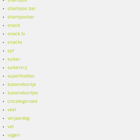
shampoo
shampoo bar
shampoobar
snack
snack tv
snacks
spf
suiker
suikervrij
superfoodies
tussendoortje
tussendoortjes
Uncategorized
veel
verjaardag
vet
vijgen