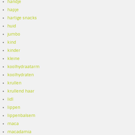
handje
hapje
hartige snacks
huid
jumbo
kind
kinder
kleine
koolhydraatarm
koolhydraten
krullen
krullend haar
lidl
lippen
lippenbalsem
maca
macadamia