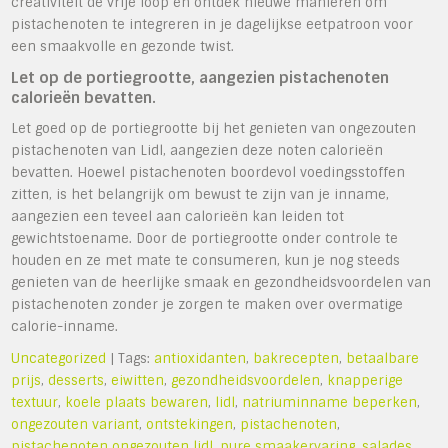
creativiteit de vrije loop en ontdek nieuwe manieren om
pistachenoten te integreren in je dagelijkse eetpatroon voor
een smaakvolle en gezonde twist.
Let op de portiegrootte, aangezien pistachenoten
calorieën bevatten.
Let goed op de portiegrootte bij het genieten van ongezouten
pistachenoten van Lidl, aangezien deze noten calorieën
bevatten. Hoewel pistachenoten boordevol voedingsstoffen
zitten, is het belangrijk om bewust te zijn van je inname,
aangezien een teveel aan calorieën kan leiden tot
gewichtstoename. Door de portiegrootte onder controle te
houden en ze met mate te consumeren, kun je nog steeds
genieten van de heerlijke smaak en gezondheidsvoordelen van
pistachenoten zonder je zorgen te maken over overmatige
calorie-inname.
Uncategorized
| Tags:
antioxidanten
,
bakrecepten
,
betaalbare
prijs
,
desserts
,
eiwitten
,
gezondheidsvoordelen
,
knapperige
textuur
,
koele plaats bewaren
,
lidl
,
natriuminname beperken
,
ongezouten variant
,
ontstekingen
,
pistachenoten
,
pistachenoten ongezouten lidl
,
pure smaakervaring
,
salades
,