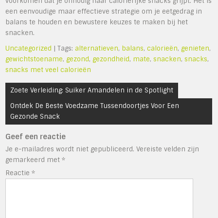
voorkomen dat je onnodig naar calorierijke snacks grijpt. Het is
een eenvoudige maar effectieve strategie om je eetgedrag in
balans te houden en bewustere keuzes te maken bij het
snacken.
Uncategorized
| Tags:
alternatieven
,
balans
,
calorieën
,
genieten
,
gewichtstoename
,
gezond
,
gezondheid
,
mate
,
snacken
,
snacks
,
snacks met veel calorieën
Bericht
Zoete Verleiding: Suiker Amandelen in de Spotlight
navigatie
Ontdek De Beste Voedzame Tussendoortjes Voor Een
Gezonde Snack
Geef een reactie
Je e-mailadres wordt niet gepubliceerd.
Vereiste velden zijn
gemarkeerd met
*
Reactie
*