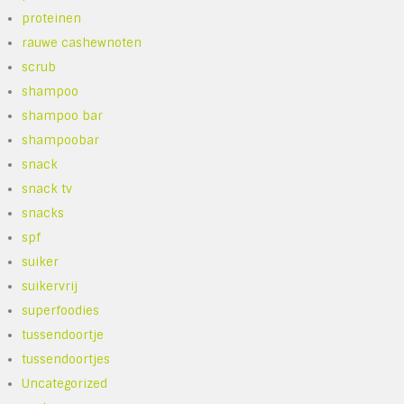
proteinen
rauwe cashewnoten
scrub
shampoo
shampoo bar
shampoobar
snack
snack tv
snacks
spf
suiker
suikervrij
superfoodies
tussendoortje
tussendoortjes
Uncategorized