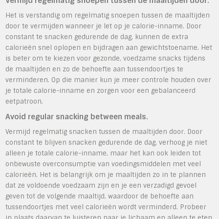
Vermijd regelmatig snoepen tussen de maaltijden door.
Het is verstandig om regelmatig snoepen tussen de maaltijden
door te vermijden wanneer je let op je calorie-inname. Door
constant te snacken gedurende de dag, kunnen de extra
calorieën snel oplopen en bijdragen aan gewichtstoename. Het
is beter om te kiezen voor gezonde, voedzame snacks tijdens
de maaltijden en zo de behoefte aan tussendoortjes te
verminderen. Op die manier kun je meer controle houden over
je totale calorie-inname en zorgen voor een gebalanceerd
eetpatroon.
Avoid regular snacking between meals.
Vermijd regelmatig snacken tussen de maaltijden door. Door
constant te blijven snacken gedurende de dag, verhoog je niet
alleen je totale calorie-inname, maar het kan ook leiden tot
onbewuste overconsumptie van voedingsmiddelen met veel
calorieën. Het is belangrijk om je maaltijden zo in te plannen
dat ze voldoende voedzaam zijn en je een verzadigd gevoel
geven tot de volgende maaltijd, waardoor de behoefte aan
tussendoortjes met veel calorieën wordt verminderd. Probeer
in plaats daarvan te luisteren naar je lichaam en alleen te eten