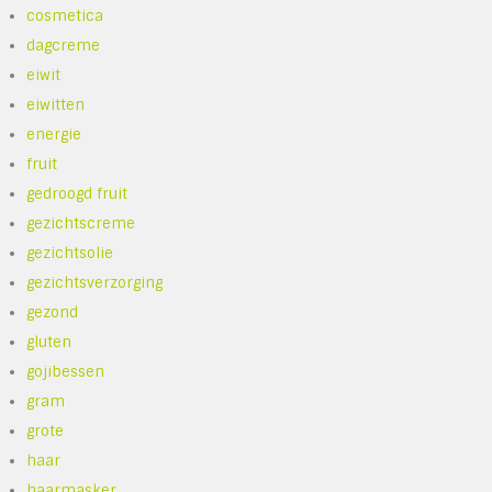
cosmetica
dagcreme
eiwit
eiwitten
energie
fruit
gedroogd fruit
gezichtscreme
gezichtsolie
gezichtsverzorging
gezond
gluten
gojibessen
gram
grote
haar
haarmasker