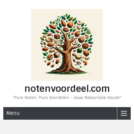
Ga
naar
de
inhoud
notenvoordeel.com
"Pure Noten, Pure Voordelen – Jouw Natuurlijke Keuze!"
Menu