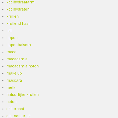
koolhydraatarm
koolhydraten
krullen
krullend haar
lidl
lippen
lippenbalsem
maca
macadamia
macadamia noten
make up
mascara
melk
natuurlijke krullen
noten
okkernoot
olie natuurlijk