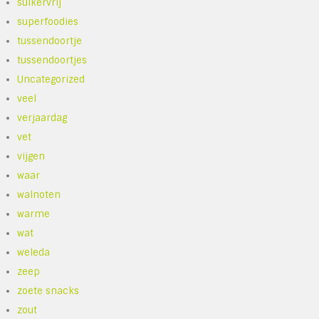
suikervrij
superfoodies
tussendoortje
tussendoortjes
Uncategorized
veel
verjaardag
vet
vijgen
waar
walnoten
warme
wat
weleda
zeep
zoete snacks
zout