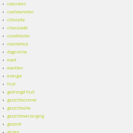
calorieen
cashewnoten
chlorella
chocolade
conditioner
cosmetica
dagcreme
eiwit
eiwitten
energie
fruit
gedroogd fruit
gezichtscreme
gezichtsolie
gezichtsverzorging
gezond
gluten