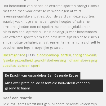
Het beoefenen van bepaalde extreme sporten brengt risico’s
met zich mee voor ernstige verwondingen of zelfs
levensgevaarlijke situaties. Door de aard van deze sporten,
waarbij vaak hoge snelheden, grote hoogtes of extreme
omstandigheden een rol spelen, kunnen ongelukken en
blessures snel optreden. Het is belangrijk voor beoefenaars
van extreme sporten om zich bewust te zijn van deze risico’s
en de nodige veiligheidsmaatregelen te nemen om zichzelf te
beschermen tegen mogelijke gevaren.
Uncategorized
| Tags:
bloedsomloop
,
botten
,
energieniveaus
,
fysieke gezondheid
,
gewichtsbeheersing
,
lichaamsbeweging
,
obesitas
,
spieren
,
sport
Bericht
De Kracht van Amandelen: Een Gezonde Keuze
navigatie
Alles over proteïne: de essentiële bouwsteen voor een
gezond lichaam
Geef een reactie
Je e-mailadres wordt niet gepubliceerd.
Vereiste velden zijn