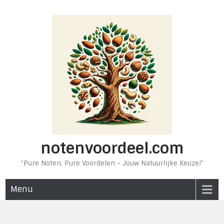
Ga
naar
de
inhoud
notenvoordeel.com
"Pure Noten, Pure Voordelen – Jouw Natuurlijke Keuze!"
Menu