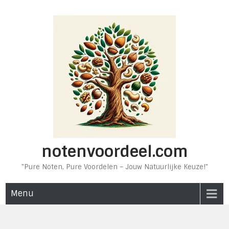
Ga
naar
de
inhoud
notenvoordeel.com
"Pure Noten, Pure Voordelen – Jouw Natuurlijke Keuze!"
Menu