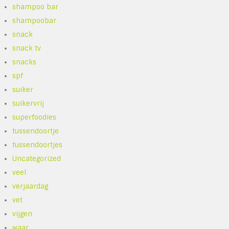
shampoo bar
shampoobar
snack
snack tv
snacks
spf
suiker
suikervrij
superfoodies
tussendoortje
tussendoortjes
Uncategorized
veel
verjaardag
vet
vijgen
waar