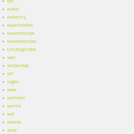
spf
suiker
suikervrij
superfoodies
tussendoortje
tussendoortjes
Uncategorized
veel
verjaardag
vet
vijgen
waar
walnoten
warme
wat
weleda
zeep