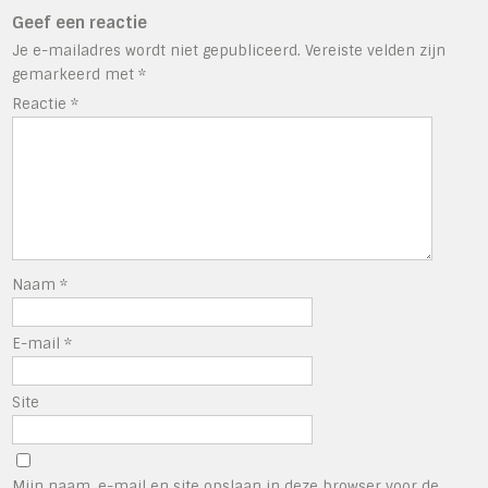
Geef een reactie
Je e-mailadres wordt niet gepubliceerd.
Vereiste velden zijn
gemarkeerd met
*
Reactie
*
Naam
*
E-mail
*
Site
Mijn naam, e-mail en site opslaan in deze browser voor de