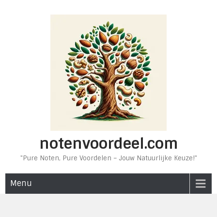
Ga
naar
de
inhoud
notenvoordeel.com
"Pure Noten, Pure Voordelen – Jouw Natuurlijke Keuze!"
Menu