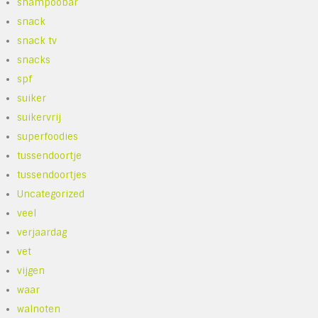
shampoobar
snack
snack tv
snacks
spf
suiker
suikervrij
superfoodies
tussendoortje
tussendoortjes
Uncategorized
veel
verjaardag
vet
vijgen
waar
walnoten