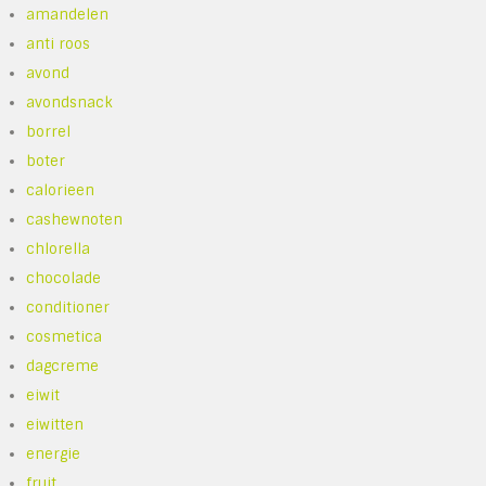
amandelen
anti roos
avond
avondsnack
borrel
boter
calorieen
cashewnoten
chlorella
chocolade
conditioner
cosmetica
dagcreme
eiwit
eiwitten
energie
fruit