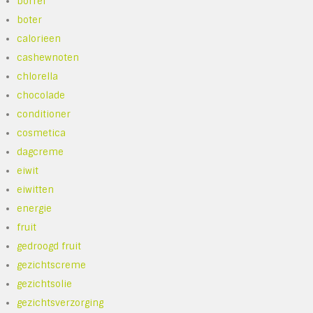
borrel
boter
calorieen
cashewnoten
chlorella
chocolade
conditioner
cosmetica
dagcreme
eiwit
eiwitten
energie
fruit
gedroogd fruit
gezichtscreme
gezichtsolie
gezichtsverzorging