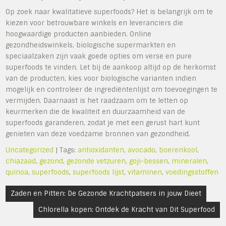
Op zoek naar kwalitatieve superfoods? Het is belangrijk om te
kiezen voor betrouwbare winkels en leveranciers die
hoogwaardige producten aanbieden. Online
gezondheidswinkels, biologische supermarkten en
speciaalzaken zijn vaak goede opties om verse en pure
superfoods te vinden. Let bij de aankoop altijd op de herkomst
van de producten, kies voor biologische varianten indien
mogelijk en controleer de ingrediëntenlijst om toevoegingen te
vermijden. Daarnaast is het raadzaam om te letten op
keurmerken die de kwaliteit en duurzaamheid van de
superfoods garanderen, zodat je met een gerust hart kunt
genieten van deze voedzame bronnen van gezondheid.
Uncategorized
| Tags:
antioxidanten
,
avocado
,
boerenkool
,
chiazaad
,
gezond
,
gezonde vetzuren
,
goji-bessen
,
mineralen
,
quinoa
,
superfoods
,
superfoods lijst
,
vitaminen
,
voedingsstoffen
Bericht
Zaden en Pitten: De Gezonde Krachtpatsers in jouw Dieet
navigatie
Chlorella kopen: Ontdek de Kracht van Dit Superfood