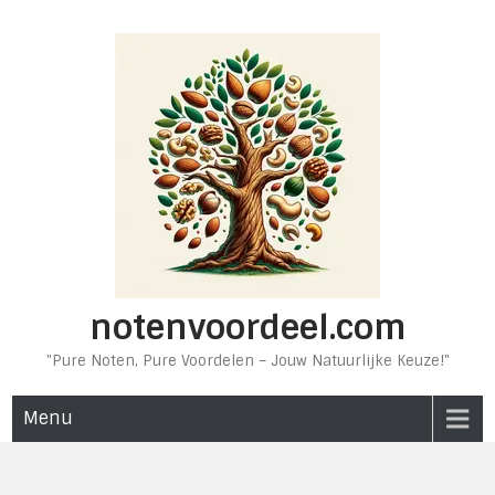
Ga
naar
de
inhoud
notenvoordeel.com
"Pure Noten, Pure Voordelen – Jouw Natuurlijke Keuze!"
Menu