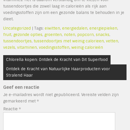
tussendoortjes die zowel laag in calorieën als rijk aan
voedingsstoffen zijn om een gezonde balans te behouden in je
dieet.
Uncategorized
| Tags:
eiwitten
,
energiedalen
,
energiepieken
,
fruit
,
gezonde opties
,
groenten
,
noten
,
popcorn
,
snacks
,
tussendoortjes
,
tussendoortjes met weinig calorieen
,
vetten
,
vezels
,
vitaminen
,
voedingsstoffen
,
weinig calorieën
Bericht
Chlorella kopen: Ontdek de Kracht van Dit Superfood
navigatie
Ontdek de Kracht van Natuurlijke Haarproducten voor
Stralend Haar
Geef een reactie
Je e-mailadres wordt niet gepubliceerd.
Vereiste velden zijn
gemarkeerd met
*
Reactie
*