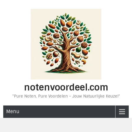
Ga
naar
de
inhoud
notenvoordeel.com
"Pure Noten, Pure Voordelen – Jouw Natuurlijke Keuze!"
Menu