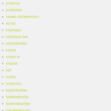
proteine
proteinen
rauwe cashewnoten
scrub
shampoo
shampoo bar
shampoobar
snack
snack tv
snacks
spf
suiker
suikervrij
superfoodies
tussendoortje
tussendoortjes
Uncategorized