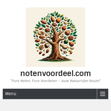
Ga
naar
de
inhoud
notenvoordeel.com
"Pure Noten, Pure Voordelen – Jouw Natuurlijke Keuze!"
Menu