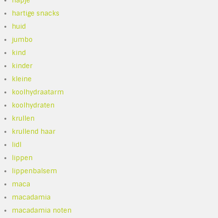
hapje
hartige snacks
huid
jumbo
kind
kinder
kleine
koolhydraatarm
koolhydraten
krullen
krullend haar
lidl
lippen
lippenbalsem
maca
macadamia
macadamia noten