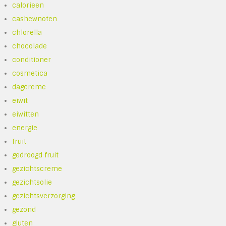
calorieen
cashewnoten
chlorella
chocolade
conditioner
cosmetica
dagcreme
eiwit
eiwitten
energie
fruit
gedroogd fruit
gezichtscreme
gezichtsolie
gezichtsverzorging
gezond
gluten