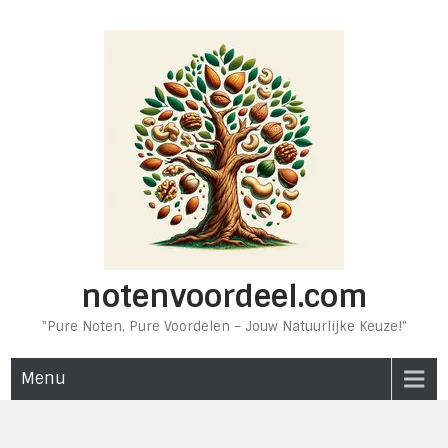
Ga
naar
de
inhoud
notenvoordeel.com
"Pure Noten, Pure Voordelen – Jouw Natuurlijke Keuze!"
Menu