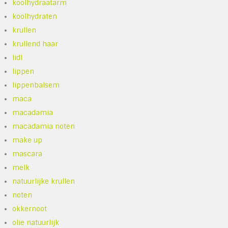
koolhydraatarm
koolhydraten
krullen
krullend haar
lidl
lippen
lippenbalsem
maca
macadamia
macadamia noten
make up
mascara
melk
natuurlijke krullen
noten
okkernoot
olie natuurlijk