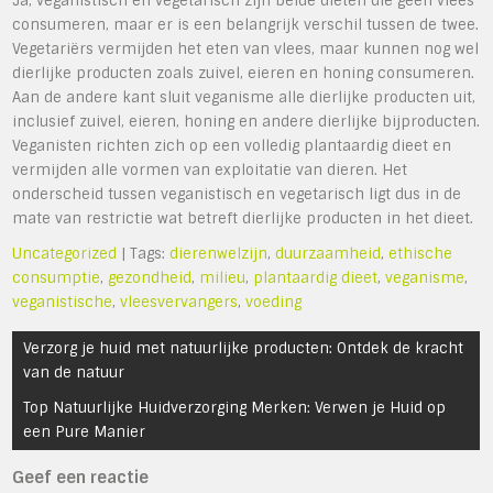
Ja, veganistisch en vegetarisch zijn beide diëten die geen vlees
consumeren, maar er is een belangrijk verschil tussen de twee.
Vegetariërs vermijden het eten van vlees, maar kunnen nog wel
dierlijke producten zoals zuivel, eieren en honing consumeren.
Aan de andere kant sluit veganisme alle dierlijke producten uit,
inclusief zuivel, eieren, honing en andere dierlijke bijproducten.
Veganisten richten zich op een volledig plantaardig dieet en
vermijden alle vormen van exploitatie van dieren. Het
onderscheid tussen veganistisch en vegetarisch ligt dus in de
mate van restrictie wat betreft dierlijke producten in het dieet.
Uncategorized
| Tags:
dierenwelzijn
,
duurzaamheid
,
ethische
consumptie
,
gezondheid
,
milieu
,
plantaardig dieet
,
veganisme
,
veganistische
,
vleesvervangers
,
voeding
Bericht
Verzorg je huid met natuurlijke producten: Ontdek de kracht
navigatie
van de natuur
Top Natuurlijke Huidverzorging Merken: Verwen je Huid op
een Pure Manier
Geef een reactie