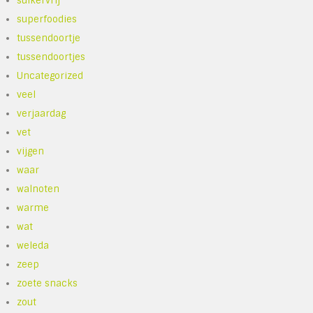
suikervrij
superfoodies
tussendoortje
tussendoortjes
Uncategorized
veel
verjaardag
vet
vijgen
waar
walnoten
warme
wat
weleda
zeep
zoete snacks
zout