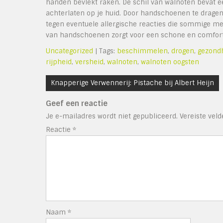
handen bevlekt raken. De schil van walnoten bevat een
achterlaten op je huid. Door handschoenen te dragen
tegen eventuele allergische reacties die sommige m
van handschoenen zorgt voor een schone en comforta
Uncategorized
| Tags:
beschimmelen
,
drogen
,
gezond
rijpheid
,
versheid
,
walnoten
,
walnoten oogsten
Bericht
Knapperige Verwennerij: Pistache bij Albert Heijn
navigatie
Geef een reactie
Je e-mailadres wordt niet gepubliceerd.
Vereiste vel
Reactie
*
Naam
*