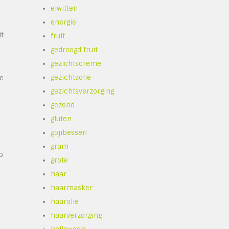
eiwitten
energie
it
fruit
gedroogd fruit
gezichtscreme
gezichtsolie
le
gezichtsverzorging
gezond
gluten
gojibessen
gram
p
grote
haar
haarmasker
haarolie
haarverzorging