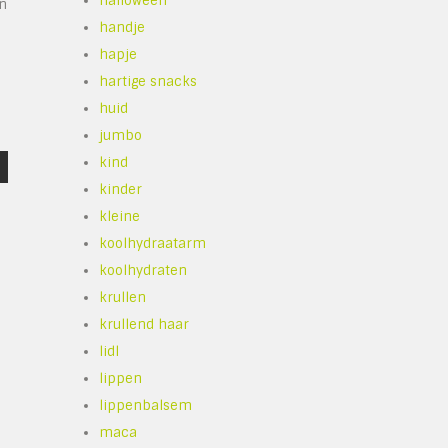
halloween
an
handje
hapje
hartige snacks
,
huid
jumbo
kind
kinder
kleine
koolhydraatarm
koolhydraten
krullen
krullend haar
lidl
lippen
lippenbalsem
maca