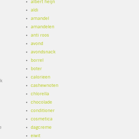
albert heijn
aldi
amandel
amandelen
anti roos
avond
avondsnack
borrel
boter
calorieen
ak
cashewnoten
chlorella
chocolade
conditioner
cosmetica
e
dagcreme
eiwit