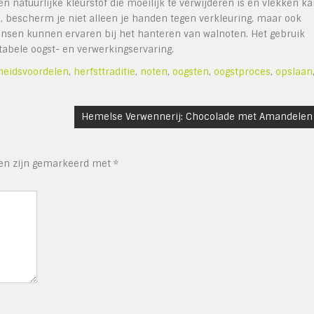
 natuurlijke kleurstof die moeilijk te verwijderen is en vlekken k
, bescherm je niet alleen je handen tegen verkleuring, maar ook
ensen kunnen ervaren bij het hanteren van walnoten. Het gebruik
bele oogst- en verwerkingservaring.
heidsvoordelen
,
herfsttraditie
,
noten
,
oogsten
,
oogstproces
,
opslaan
Hemelse Verwennerij: Chocolade met Amandelen
den zijn gemarkeerd met
*