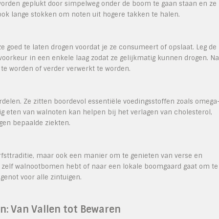
rden geplukt door simpelweg onder de boom te gaan staan en ze
k lange stokken om noten uit hogere takken te halen.
ze goed te laten drogen voordat je ze consumeert of opslaat. Leg de
 voorkeur in een enkele laag zodat ze gelijkmatig kunnen drogen. Na
te worden of verder verwerkt te worden.
elen. Ze zitten boordevol essentiële voedingsstoffen zoals omega
ig eten van walnoten kan helpen bij het verlagen van cholesterol,
gen bepaalde ziekten.
rfsttraditie, maar ook een manier om te genieten van verse en
nu zelf walnootbomen hebt of naar een lokale boomgaard gaat om te
genot voor alle zintuigen.
n: Van Vallen tot Bewaren