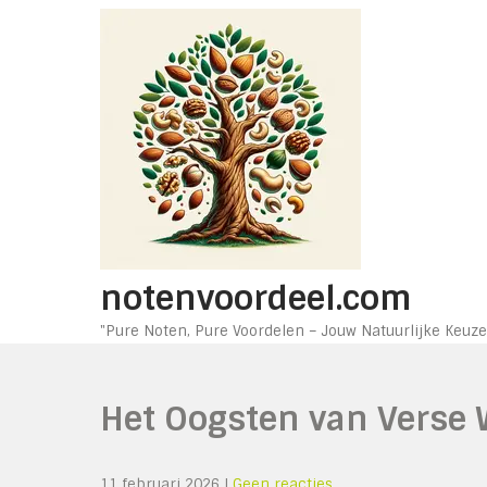
Ga
naar
de
inhoud
notenvoordeel.com
"Pure Noten, Pure Voordelen – Jouw Natuurlijke Keuze
Het Oogsten van Verse W
11 februari 2026
|
Geen reacties