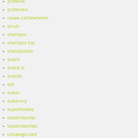
proteine
proteinen
rauwe cashewnoten
scrub
shampoo
shampoo bar
shampoobar
snack
snack tv
snacks
spf
suiker
suikervrij
superfoodies
tussendoortje
tussendoortjes
Uncategorized