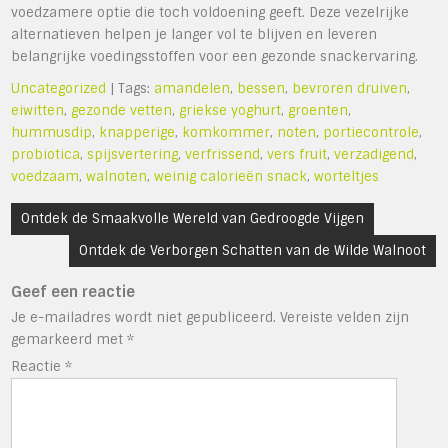
voedzamere optie die toch voldoening geeft. Deze vezelrijke
alternatieven helpen je langer vol te blijven en leveren
belangrijke voedingsstoffen voor een gezonde snackervaring.
Uncategorized
| Tags:
amandelen
,
bessen
,
bevroren druiven
,
eiwitten
,
gezonde vetten
,
griekse yoghurt
,
groenten
,
hummusdip
,
knapperige
,
komkommer
,
noten
,
portiecontrole
,
probiotica
,
spijsvertering
,
verfrissend
,
vers fruit
,
verzadigend
,
voedzaam
,
walnoten
,
weinig calorieën snack
,
worteltjes
Bericht
Ontdek de Smaakvolle Wereld van Gedroogde Vijgen
navigatie
Ontdek de Verborgen Schatten van de Wilde Walnoot
Geef een reactie
Je e-mailadres wordt niet gepubliceerd.
Vereiste velden zijn
gemarkeerd met
*
Reactie
*