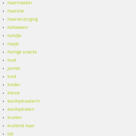
haarmasker
haarolie
haarverzorging
halloween
handje
hapje
hartige snacks
huid
jumbo
kind
kinder
kleine
koolhydraatarm
koolhydraten
krullen
krullend haar
lidl