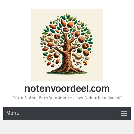
Ga
naar
de
inhoud
notenvoordeel.com
"Pure Noten, Pure Voordelen – Jouw Natuurlijke Keuze!"
Menu