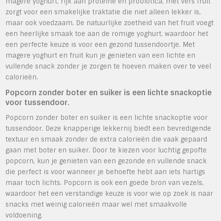
magere yoghurt, rijk aan proteïne en probiotica, met vers fruit
zorgt voor een smakelijke traktatie die niet alleen lekker is,
maar ook voedzaam. De natuurlijke zoetheid van het fruit voegt
een heerlijke smaak toe aan de romige yoghurt, waardoor het
een perfecte keuze is voor een gezond tussendoortje. Met
magere yoghurt en fruit kun je genieten van een lichte en
vullende snack zonder je zorgen te hoeven maken over te veel
calorieën.
Popcorn zonder boter en suiker is een lichte snackoptie
voor tussendoor.
Popcorn zonder boter en suiker is een lichte snackoptie voor
tussendoor. Deze knapperige lekkernij biedt een bevredigende
textuur en smaak zonder de extra calorieën die vaak gepaard
gaan met boter en suiker. Door te kiezen voor luchtig gepofte
popcorn, kun je genieten van een gezonde en vullende snack
die perfect is voor wanneer je behoefte hebt aan iets hartigs
maar toch lichts. Popcorn is ook een goede bron van vezels,
waardoor het een verstandige keuze is voor wie op zoek is naar
snacks met weinig calorieën maar wel met smaakvolle
voldoening.