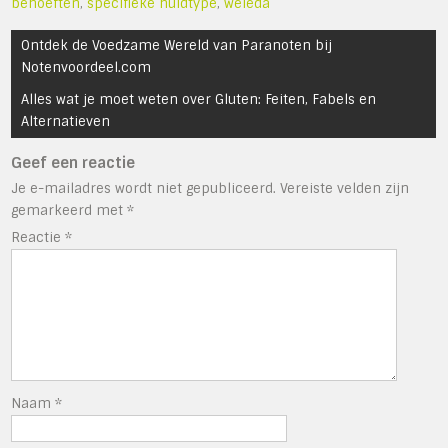
behoeften
,
specifieke huidtype
,
weleda
Bericht
Ontdek de Voedzame Wereld van Paranoten bij
navigatie
Notenvoordeel.com
Alles wat je moet weten over Gluten: Feiten, Fabels en
Alternatieven
Geef een reactie
Je e-mailadres wordt niet gepubliceerd.
Vereiste velden zijn
gemarkeerd met
*
Reactie
*
Naam
*