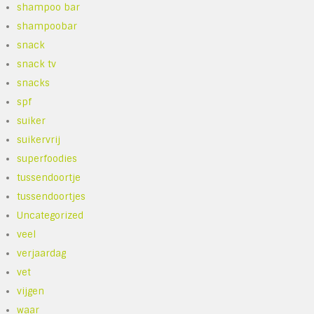
shampoo bar
shampoobar
snack
snack tv
snacks
spf
suiker
suikervrij
superfoodies
tussendoortje
tussendoortjes
Uncategorized
veel
verjaardag
vet
vijgen
waar