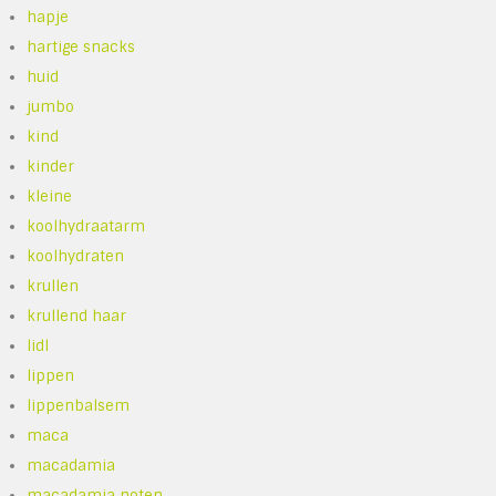
hapje
hartige snacks
huid
jumbo
kind
kinder
kleine
koolhydraatarm
koolhydraten
krullen
krullend haar
lidl
lippen
lippenbalsem
maca
macadamia
macadamia noten