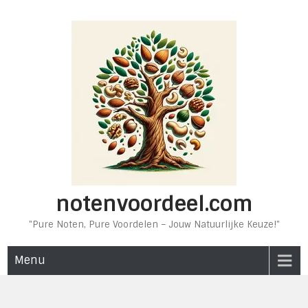
Ga
naar
de
inhoud
notenvoordeel.com
"Pure Noten, Pure Voordelen – Jouw Natuurlijke Keuze!"
Menu