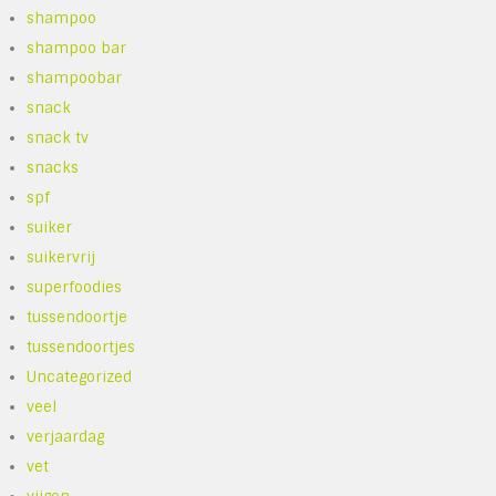
shampoo
shampoo bar
shampoobar
snack
snack tv
snacks
spf
suiker
suikervrij
superfoodies
tussendoortje
tussendoortjes
Uncategorized
veel
verjaardag
vet