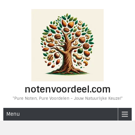
Ga
naar
de
inhoud
notenvoordeel.com
"Pure Noten, Pure Voordelen – Jouw Natuurlijke Keuze!"
Menu