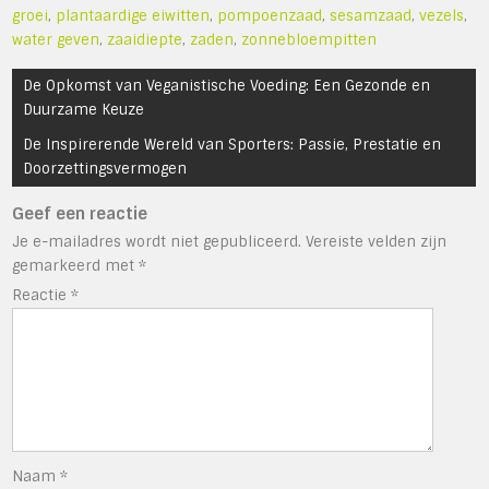
groei
,
plantaardige eiwitten
,
pompoenzaad
,
sesamzaad
,
vezels
,
water geven
,
zaaidiepte
,
zaden
,
zonnebloempitten
Bericht
De Opkomst van Veganistische Voeding: Een Gezonde en
navigatie
Duurzame Keuze
De Inspirerende Wereld van Sporters: Passie, Prestatie en
Doorzettingsvermogen
Geef een reactie
Je e-mailadres wordt niet gepubliceerd.
Vereiste velden zijn
gemarkeerd met
*
Reactie
*
Naam
*