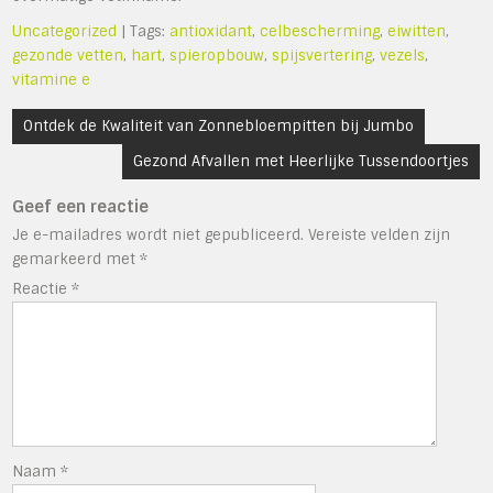
Uncategorized
| Tags:
antioxidant
,
celbescherming
,
eiwitten
,
gezonde vetten
,
hart
,
spieropbouw
,
spijsvertering
,
vezels
,
vitamine e
Bericht
Ontdek de Kwaliteit van Zonnebloempitten bij Jumbo
navigatie
Gezond Afvallen met Heerlijke Tussendoortjes
Geef een reactie
Je e-mailadres wordt niet gepubliceerd.
Vereiste velden zijn
gemarkeerd met
*
Reactie
*
Naam
*