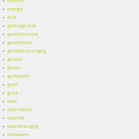
eiwitten
energie
fruit
gedroogd fruit
gezichtscreme
gezichtsolie
gezichtsverzorging
gezond
gluten
gojibessen
gram
grote
haar
haarmasker
haarolie
haarverzorging
halloween