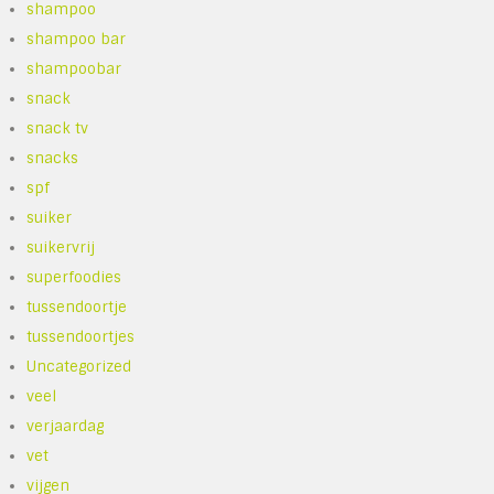
shampoo
shampoo bar
shampoobar
snack
snack tv
snacks
spf
suiker
suikervrij
superfoodies
tussendoortje
tussendoortjes
Uncategorized
veel
verjaardag
vet
vijgen