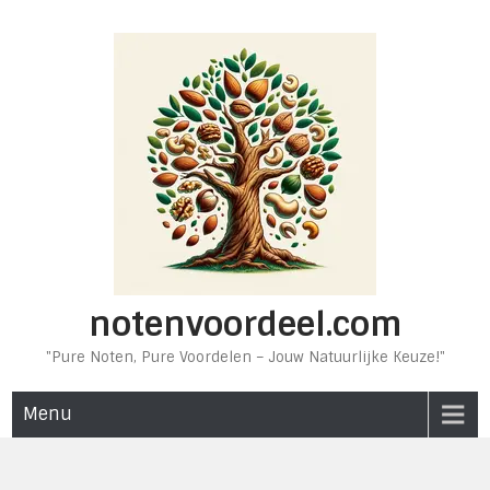
Ga
naar
de
inhoud
notenvoordeel.com
"Pure Noten, Pure Voordelen – Jouw Natuurlijke Keuze!"
Menu