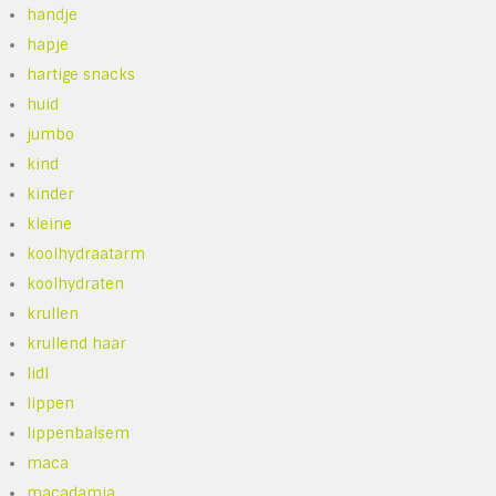
handje
hapje
hartige snacks
huid
jumbo
kind
kinder
kleine
koolhydraatarm
koolhydraten
krullen
krullend haar
lidl
lippen
lippenbalsem
maca
macadamia