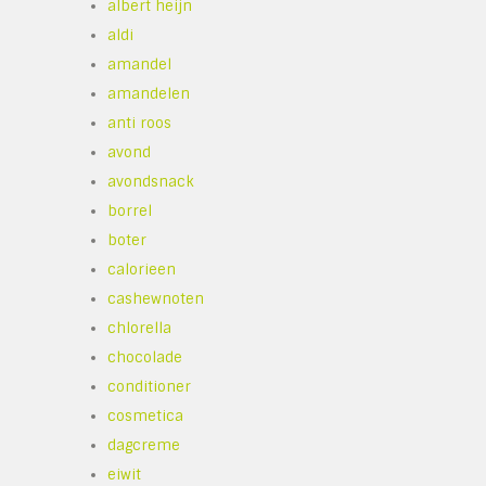
albert heijn
aldi
amandel
amandelen
anti roos
avond
avondsnack
borrel
boter
calorieen
cashewnoten
chlorella
chocolade
conditioner
cosmetica
dagcreme
eiwit