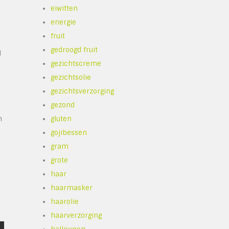
eiwitten
energie
fruit
gedroogd fruit
d
gezichtscreme
gezichtsolie
gezichtsverzorging
gezond
n
gluten
gojibessen
gram
grote
haar
haarmasker
haarolie
haarverzorging