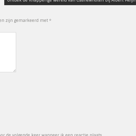
Ontdek de Knapperige Wereld van Cashewnoten bij Albert Heijn
den zijn gemarkeerd met
*
or de volgende keer wanneer ik een reactie plaats.