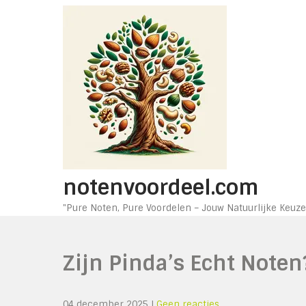
Ga
naar
de
inhoud
notenvoordeel.com
"Pure Noten, Pure Voordelen – Jouw Natuurlijke Keuze
Zijn Pinda’s Echt Note
04 december 2025
|
Geen reacties