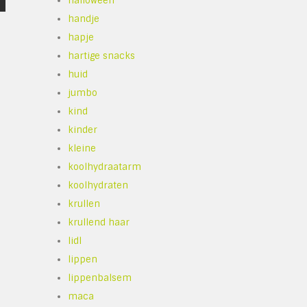
halloween
handje
hapje
hartige snacks
huid
jumbo
kind
kinder
kleine
koolhydraatarm
koolhydraten
krullen
krullend haar
lidl
lippen
lippenbalsem
maca