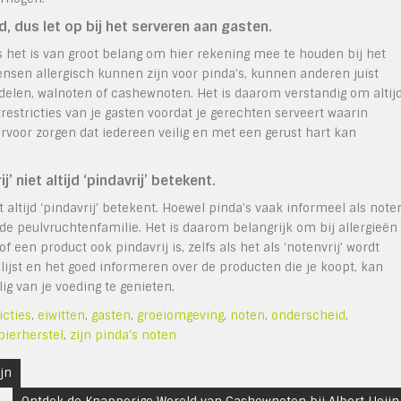
d, dus let op bij het serveren aan gasten.
us het is van groot belang om hier rekening mee te houden bij het
nsen allergisch kunnen zijn voor pinda’s, kunnen anderen juist
elen, walnoten of cashewnoten. Het is daarom verstandig om altij
restricties van je gasten voordat je gerechten serveert waarin
ervoor zorgen dat iedereen veilig en met een gerust hart kan
 niet altijd ‘pindavrij’ betekent.
t altijd ‘pindavrij’ betekent. Hoewel pinda’s vaak informeel als note
e peulvruchtenfamilie. Het is daarom belangrijk om bij allergieën
f een product ook pindavrij is, zelfs als het als ‘notenvrij’ wordt
lijst en het goed informeren over de producten die je koopt, kan
g van je voeding te genieten.
icties
,
eiwitten
,
gasten
,
groeiomgeving
,
noten
,
onderscheid
,
pierherstel
,
zijn pinda's noten
jn