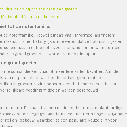
nd, dus let op bij het serveren aan gasten.
’ niet altijd ‘pindavrij’ betekent.
iet tot de notenfamilie.
ot de notenfamilie. Hoewel pinda’s vaak informeel als “noten”
 textuur, is het belangrijk om te weten dat ze botanisch gezien
derscheid tussen echte noten, zoals amandelen en walnoten, die
nder de grond groeien als wortels van de pindaplant.
 de grond groeien.
arde schaal die één zaad of meerdere zaden bevatten. Aan de
ls van de pindaplant, wat hen botanisch gezien tot de
chillen in groeiomgeving benadrukken het onderscheid tussen
s vergelijkbare voedingsmiddelen worden beschouwd.
ndere noten. Dit maakt ze een uitstekende bron van plantaardige
 snacks of toevoegingen aan hun dieet. Door hun hoge eiwitgehalte
erstel en -opbouw, waardoor ze een populaire keuze zijn voor
erhogen.