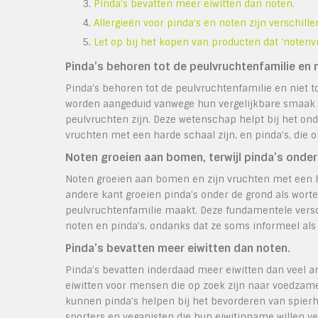
Pinda’s bevatten meer eiwitten dan noten.
Allergieën voor pinda’s en noten zijn verschille
Let op bij het kopen van producten dat ‘notenvrij
Pinda’s behoren tot de peulvruchtenfamilie en n
Pinda’s behoren tot de peulvruchtenfamilie en niet t
worden aangeduid vanwege hun vergelijkbare smaak en
peulvruchten zijn. Deze wetenschap helpt bij het on
vruchten met een harde schaal zijn, en pinda’s, die o
Noten groeien aan bomen, terwijl pinda’s onder
Noten groeien aan bomen en zijn vruchten met een h
andere kant groeien pinda’s onder de grond als worte
peulvruchtenfamilie maakt. Deze fundamentele vers
noten en pinda’s, ondanks dat ze soms informeel al
Pinda’s bevatten meer eiwitten dan noten.
Pinda’s bevatten inderdaad meer eiwitten dan veel a
eiwitten voor mensen die op zoek zijn naar voedzame
kunnen pinda’s helpen bij het bevorderen van spierh
sporters en veganisten die hun eiwitinname willen v