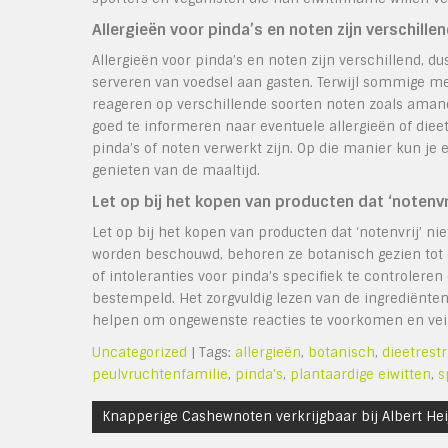
Allergieën voor pinda’s en noten zijn verschillen
Allergieën voor pinda’s en noten zijn verschillend, d
serveren van voedsel aan gasten. Terwijl sommige me
reageren op verschillende soorten noten zoals amand
goed te informeren naar eventuele allergieën of dieet
pinda’s of noten verwerkt zijn. Op die manier kun je 
genieten van de maaltijd.
Let op bij het kopen van producten dat ‘notenvrij’
Let op bij het kopen van producten dat ‘notenvrij’ nie
worden beschouwd, behoren ze botanisch gezien tot d
of intoleranties voor pinda’s specifiek te controleren o
bestempeld. Het zorgvuldig lezen van de ingrediënten
helpen om ongewenste reacties te voorkomen en veili
Uncategorized
| Tags:
allergieën
,
botanisch
,
dieetrestr
peulvruchtenfamilie
,
pinda's
,
plantaardige eiwitten
,
s
Bericht
Knapperige Cashewnoten verkrijgbaar bij Albert Hei
navigatie