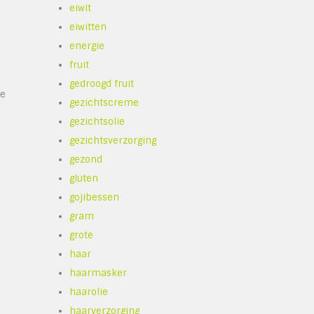
eiwit
eiwitten
energie
fruit
gedroogd fruit
ke
gezichtscreme
gezichtsolie
gezichtsverzorging
gezond
gluten
gojibessen
gram
grote
haar
haarmasker
haarolie
haarverzorging