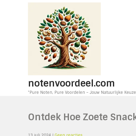
Ga
naar
de
inhoud
notenvoordeel.com
"Pure Noten, Pure Voordelen – Jouw Natuurlijke Keuze
Ontdek Hoe Zoete Snac
13 juli 2024
|
Geen reacties