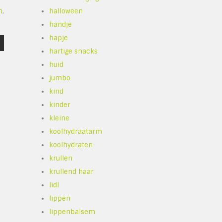
n
,
halloween
handje
hapje
hartige snacks
huid
jumbo
kind
kinder
kleine
koolhydraatarm
koolhydraten
krullen
krullend haar
lidl
lippen
lippenbalsem