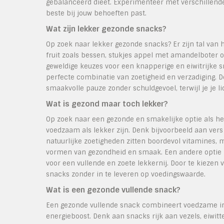
gebalanceerd dieet. Experimenteer met verschillende
beste bij jouw behoeften past.
Wat zijn lekker gezonde snacks?
Op zoek naar lekker gezonde snacks? Er zijn tal van h
fruit zoals bessen, stukjes appel met amandelbote
geweldige keuzes voor een knapperige en eiwitrijke 
perfecte combinatie van zoetigheid en verzadiging. 
smaakvolle pauze zonder schuldgevoel, terwijl je je 
Wat is gezond maar toch lekker?
Op zoek naar een gezonde en smakelijke optie als het
voedzaam als lekker zijn. Denk bijvoorbeeld aan vers
natuurlijke zoetigheden zitten boordevol vitamines,
vormen van gezondheid en smaak. Een andere optie i
voor een vullende en zoete lekkernij. Door te kiezen 
snacks zonder in te leveren op voedingswaarde.
Wat is een gezonde vullende snack?
Een gezonde vullende snack combineert voedzame ing
energieboost. Denk aan snacks rijk aan vezels, eiwit