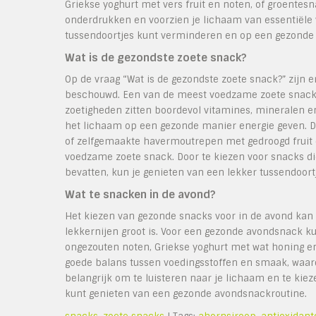
Griekse yoghurt met vers fruit en noten, of groent
onderdrukken en voorzien je lichaam van essentiële
tussendoortjes kunt verminderen en op een gezonde 
Wat is de gezondste zoete snack?
Op de vraag “Wat is de gezondste zoete snack?” zijn 
beschouwd. Een van de meest voedzame zoete snacks is
zoetigheden zitten boordevol vitamines, mineralen e
het lichaam op een gezonde manier energie geven. D
of zelfgemaakte havermoutrepen met gedroogd fruit 
voedzame zoete snack. Door te kiezen voor snacks die
bevatten, kun je genieten van een lekker tussendoort
Wat te snacken in de avond?
Het kiezen van gezonde snacks voor in de avond kan e
lekkernijen groot is. Voor een gezonde avondsnack ku
ongezouten noten, Griekse yoghurt met wat honing e
goede balans tussen voedingsstoffen en smaak, waardoo
belangrijk om te luisteren naar je lichaam en te kie
kunt genieten van een gezonde avondsnackroutine.