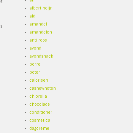
ah
et
albert heijn
aldi
amandel
rs
amandelen
anti roos
avond
avondsnack
borrel
boter
calorieen
cashewnoten
chlorella
chocolade
conditioner
cosmetica
dagcreme