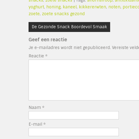
snacks
,
zoete snacks
| Tags:
ahornsiroop
,
antioxidant
yoghurt
,
honing
,
kaneel
,
kikkererwten
,
noten
,
portiec
zoete
,
zoete snacks gezond
Bericht
De Gezonde Snack Boordevol Smaak
navigatie
Geef een reactie
Je e-mailadres wordt niet gepubliceerd.
Vereiste vel
Reactie
*
Naam
*
E-mail
*