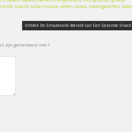
en
,
balans
,
dadels
,
eiwitten
,
energierepen
,
fruit
,
gezonde
,
griekse
ontrole
,
snacks
,
suikerinname
,
vetten
,
vezels
,
voedingsstoffen
,
zade
Ontdek De Smaakvolle Wereld van Een Gezonde Snack
den zijn gemarkeerd met
*