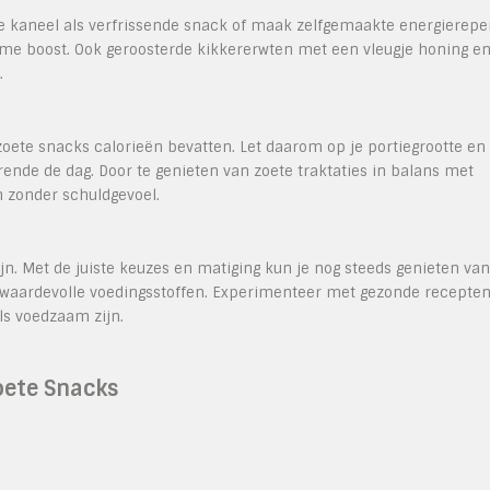
je kaneel als verfrissende snack of maak zelfgemaakte energierep
ame boost. Ook geroosterde kikkererwten met een vleugje honing e
.
zoete snacks calorieën bevatten. Let daarom op je portiegrootte en
ende de dag. Door te genieten van zoete traktaties in balans met
 zonder schuldgevoel.
jn. Met de juiste keuzes en matiging kun je nog steeds genieten van
et waardevolle voedingsstoffen. Experimenteer met gezonde recepte
ls voedzaam zijn.
oete Snacks