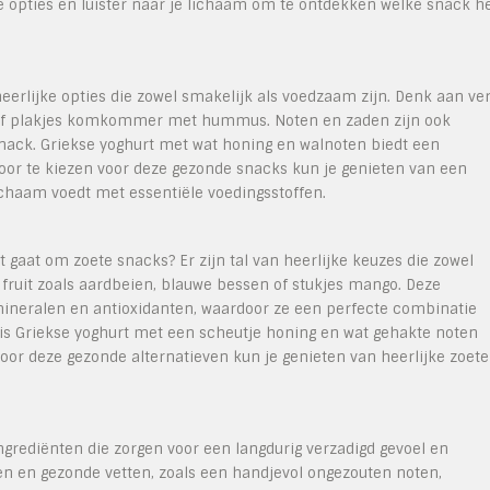
 opties en luister naar je lichaam om te ontdekken welke snack h
eerlijke opties die zowel smakelijk als voedzaam zijn. Denk aan ve
r of plakjes komkommer met hummus. Noten en zaden zijn ook
snack. Griekse yoghurt met wat honing en walnoten biedt een
Door te kiezen voor deze gezonde snacks kun je genieten van een
lichaam voedt met essentiële voedingsstoffen.
 gaat om zoete snacks? Er zijn tal van heerlijke keuzes die zowel
 fruit zoals aardbeien, blauwe bessen of stukjes mango. Deze
 mineralen en antioxidanten, waardoor ze een perfecte combinatie
s Griekse yoghurt met een scheutje honing en wat gehakte noten
voor deze gezonde alternatieven kun je genieten van heerlijke zoete
rediënten die zorgen voor een langdurig verzadigd gevoel en
ten en gezonde vetten, zoals een handjevol ongezouten noten,