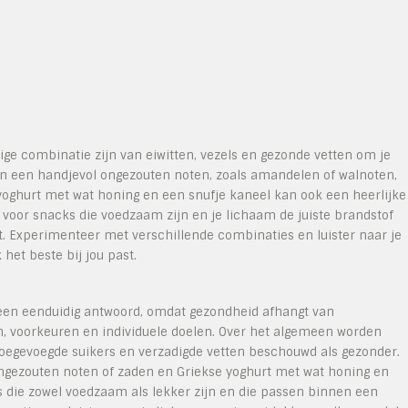
ge combinatie zijn van eiwitten, vezels en gezonde vetten om je
an een handjevol ongezouten noten, zoals amandelen of walnoten,
 yoghurt met wat honing en een snufje kaneel kan ook een heerlijke
n voor snacks die voedzaam zijn en je lichaam de juiste brandstof
rt. Experimenteer met verschillende combinaties en luister naar je
et beste bij jou past.
geen eenduidig antwoord, omdat gezondheid afhangt van
n, voorkeuren en individuele doelen. Over het algemeen worden
 toegevoegde suikers en verzadigde vetten beschouwd als gezonder.
ongezouten noten of zaden en Griekse yoghurt met wat honing en
s die zowel voedzaam als lekker zijn en die passen binnen een