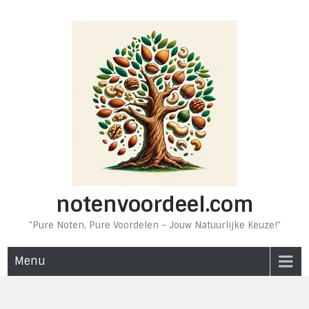
Ga
naar
de
inhoud
notenvoordeel.com
"Pure Noten, Pure Voordelen – Jouw Natuurlijke Keuze!"
Menu