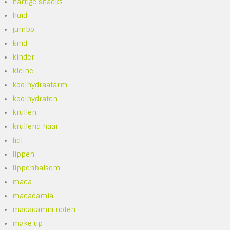
hartige snacks
huid
jumbo
kind
kinder
kleine
koolhydraatarm
koolhydraten
krullen
krullend haar
lidl
lippen
lippenbalsem
maca
macadamia
macadamia noten
make up