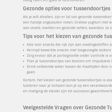
nodig heeft om goed te functioneren.
Gezonde opties voor tussendoortjes
Als je wilt afvallen, zijn er tal van gezonde tussend
een handje ongezouten noten, Griekse yoghurt met wat 
aan vezels, eiwitten en gezonde vetten, waardoor ze z
Tips voor het kiezen van gezonde tu
Kies voor snacks die rijk zijn aan voedingsstoffen z
Vermijd bewerkte snacks met toegevoegde suikers 
Zorg ervoor dat je portiegrootte onder controle i
Plan je tussendoortjes van tevoren om impulsieve 
Drink voldoende water tussen de maaltijden door o
gaan.
Kortom, het kiezen van gezonde tussendoortjes is esse
luisteren naar je lichaam kun je op een verantwoord
en matiging de sleutel zijn tot succesvol gewichtsverl
Veelgestelde Vragen over Gezonde Tu