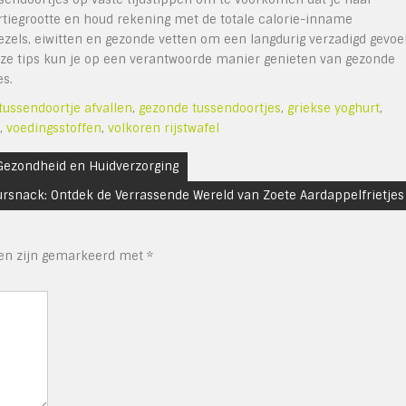
portiegrootte en houd rekening met de totale calorie-inname
vezels, eiwitten en gezonde vetten om een langdurig verzadigd gevoe
deze tips kun je op een verantwoorde manier genieten van gezonde
es.
tussendoortje afvallen
,
gezonde tussendoortjes
,
griekse yoghurt
,
,
voedingsstoffen
,
volkoren rijstwafel
Gezondheid en Huidverzorging
rsnack: Ontdek de Verrassende Wereld van Zoete Aardappelfrietjes
den zijn gemarkeerd met
*