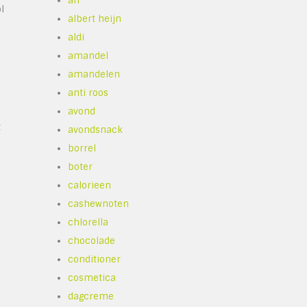
ah
l
albert heijn
aldi
amandel
amandelen
anti roos
avond
t
avondsnack
borrel
boter
calorieen
cashewnoten
chlorella
chocolade
conditioner
cosmetica
dagcreme