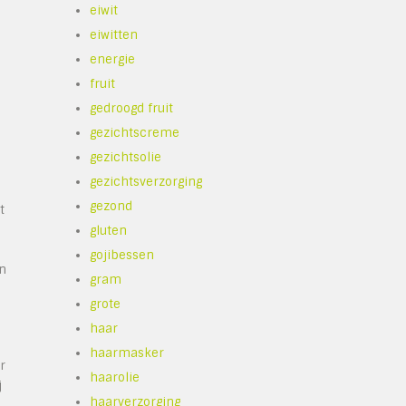
eiwit
eiwitten
energie
fruit
gedroogd fruit
gezichtscreme
gezichtsolie
gezichtsverzorging
gezond
t
gluten
gojibessen
en
gram
grote
haar
haarmasker
r
haarolie
j
haarverzorging