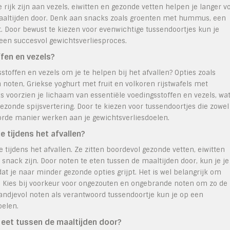
rijk zijn aan vezels, eiwitten en gezonde vetten helpen je langer vo
aaltijden door. Denk aan snacks zoals groenten met hummus, een
. Door bewust te kiezen voor evenwichtige tussendoortjes kun je
 een succesvol gewichtsverliesproces.
ffen en vezels?
stoffen en vezels om je te helpen bij het afvallen? Opties zoals
oten, Griekse yoghurt met fruit en volkoren rijstwafels met
 voorzien je lichaam van essentiële voedingsstoffen en vezels, wa
ezonde spijsvertering. Door te kiezen voor tussendoortjes die zowel
orde manier werken aan je gewichtsverliesdoelen.
e tijdens het afvallen?
 tijdens het afvallen. Ze zitten boordevol gezonde vetten, eiwitten
nack zijn. Door noten te eten tussen de maaltijden door, kun je je
 je naar minder gezonde opties grijpt. Het is wel belangrijk om
n. Kies bij voorkeur voor ongezouten en ongebrande noten om zo de
ndjevol noten als verantwoord tussendoortje kun je op een
oelen.
eet tussen de maaltijden door?