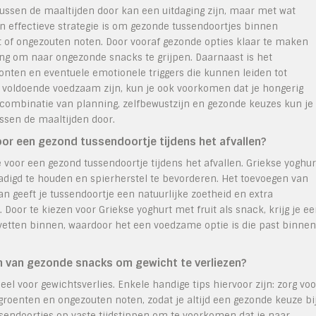
ssen de maaltijden door kan een uitdaging zijn, maar met wat
n effectieve strategie is om gezonde tussendoortjes binnen
t of ongezouten noten. Door vooraf gezonde opties klaar te maken
ding om naar ongezonde snacks te grijpen. Daarnaast is het
onten en eventuele emotionele triggers die kunnen leiden tot
 voldoende voedzaam zijn, kun je ook voorkomen dat je hongerig
combinatie van planning, zelfbewustzijn en gezonde keuzes kun je
ssen de maaltijden door.
oor een gezond tussendoortje tijdens het afvallen?
e voor een gezond tussendoortje tijdens het afvallen. Griekse yoghur
rzadigd te houden en spierherstel te bevorderen. Het toevoegen van
an geeft je tussendoortje een natuurlijke zoetheid en extra
 Door te kiezen voor Griekse yoghurt met fruit als snack, krijg je e
vetten binnen, waardoor het een voedzame optie is die past binnen
en van gezonde snacks om gewicht te verliezen?
l voor gewichtsverlies. Enkele handige tips hiervoor zijn: zorg voo
groenten en ongezouten noten, zodat je altijd een gezonde keuze bi
endoortjes op vaste tijdstippen om te voorkomen dat je naar