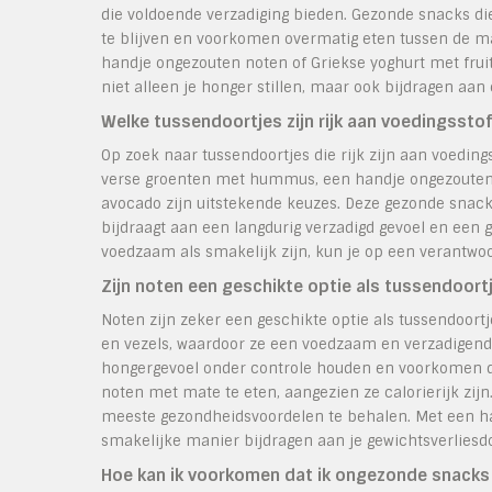
die voldoende verzadiging bieden. Gezonde snacks die 
te blijven en voorkomen overmatig eten tussen de m
handje ongezouten noten of Griekse yoghurt met fruit
niet alleen je honger stillen, maar ook bijdragen aan
Welke tussendoortjes zijn rijk aan voedingssto
Op zoek naar tussendoortjes die rijk zijn aan voedings
verse groenten met hummus, een handje ongezouten n
avocado zijn uitstekende keuzes. Deze gezonde snacks
bijdraagt aan een langdurig verzadigd gevoel en een g
voedzaam als smakelijk zijn, kun je op een verantwo
Zijn noten een geschikte optie als tussendoortj
Noten zijn zeker een geschikte optie als tussendoortje
en vezels, waardoor ze een voedzaam en verzadigend s
hongergevoel onder controle houden en voorkomen dat
noten met mate te eten, aangezien ze calorierijk zij
meeste gezondheidsvoordelen te behalen. Met een ha
smakelijke manier bijdragen aan je gewichtsverliesd
Hoe kan ik voorkomen dat ik ongezonde snacks 