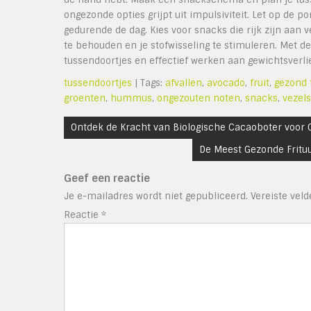
ongezonde opties grijpt uit impulsiviteit. Let op de 
gedurende de dag. Kies voor snacks die rijk zijn aan 
te behouden en je stofwisseling te stimuleren. Met 
tussendoortjes en effectief werken aan gewichtsverli
tussendoortjes
| Tags:
afvallen
,
avocado
,
fruit
,
gezond 
groenten
,
hummus
,
ongezouten noten
,
snacks
,
vezels
Bericht
Ontdek de Kracht van Biologische Cacaoboter voor 
navigatie
De Meest Gezonde Frituu
Geef een reactie
Je e-mailadres wordt niet gepubliceerd.
Vereiste vel
Reactie
*