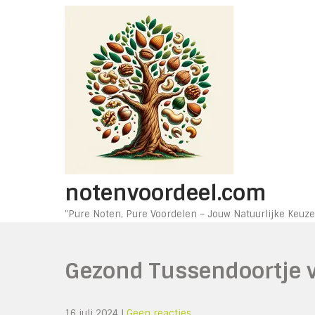
Ga
naar
de
inhoud
notenvoordeel.com
"Pure Noten, Pure Voordelen – Jouw Natuurlijke Keuze
Gezond Tussendoortje vo
16 juli 2024
|
Geen reacties