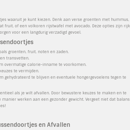
oortjes waaruit je kunt kiezen. Denk aan verse groenten met hummus,
fruit, of een volkoren rijstwafel met avocado. Deze opties zijn rijk
orgen voor een langdurig verzadigd gevoel.
ssendoortjes
oals groenten, fruit, noten en zaden.
en transvetten.
s om overmatige calorie-inname te voorkomen.
keuzes te vermijden.
m gehydrateerd te blijven en eventuele hongergevoelens tegen te
ntieel als je wilt afvallen. Door bewustere keuzes te maken en te
e manier werken aan een gezonder gewicht. Vergeet niet dat balans
ies!
ssendoortjes en Afvallen