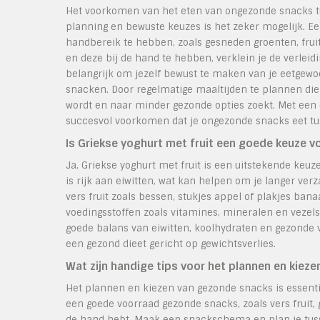
Het voorkomen van het eten van ongezonde snacks tu
planning en bewuste keuzes is het zeker mogelijk. Ee
handbereik te hebben, zoals gesneden groenten, frui
en deze bij de hand te hebben, verklein je de verlei
belangrijk om jezelf bewust te maken van je eetgewo
snacken. Door regelmatige maaltijden te plannen die
wordt en naar minder gezonde opties zoekt. Met een 
succesvol voorkomen dat je ongezonde snacks eet tu
Is Griekse yoghurt met fruit een goede keuze v
Ja, Griekse yoghurt met fruit is een uitstekende keuz
is rijk aan eiwitten, wat kan helpen om je langer ve
vers fruit zoals bessen, stukjes appel of plakjes bana
voedingsstoffen zoals vitamines, mineralen en vezels.
goede balans van eiwitten, koolhydraten en gezonde 
een gezond dieet gericht op gewichtsverlies.
Wat zijn handige tips voor het plannen en kiez
Het plannen en kiezen van gezonde snacks is essentiee
een goede voorraad gezonde snacks, zoals vers fruit, 
de hand hebt. Maak een snackschema en plan je tuss