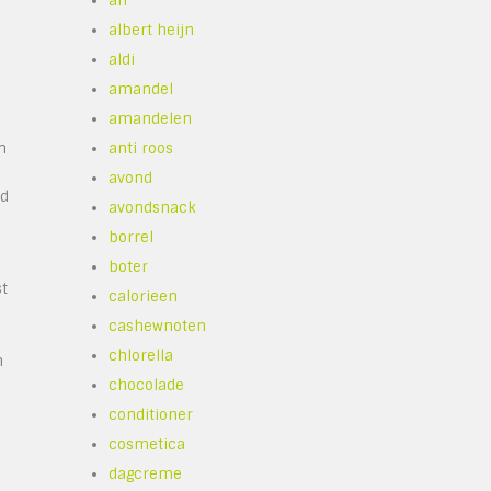
ah
albert heijn
aldi
amandel
amandelen
n
anti roos
avond
id
avondsnack
borrel
boter
st
calorieen
cashewnoten
chlorella
n
chocolade
conditioner
cosmetica
dagcreme