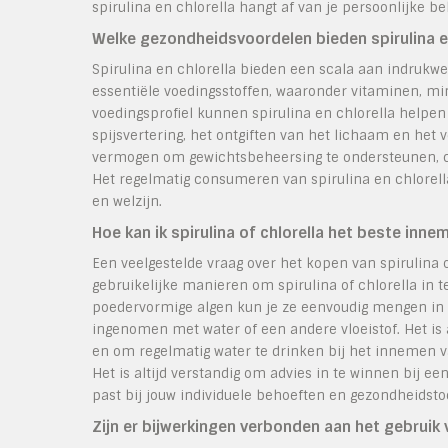
spirulina en chlorella hangt af van je persoonlijke b
Welke gezondheidsvoordelen bieden spirulina en
Spirulina en chlorella bieden een scala aan indrukw
essentiële voedingsstoffen, waaronder vitaminen, min
voedingsprofiel kunnen spirulina en chlorella helpe
spijsvertering, het ontgiften van het lichaam en he
vermogen om gewichtsbeheersing te ondersteunen, ch
Het regelmatig consumeren van spirulina en chlorell
en welzijn.
Hoe kan ik spirulina of chlorella het beste inne
Een veelgestelde vraag over het kopen van spirulina 
gebruikelijke manieren om spirulina of chlorella in 
poedervormige algen kun je ze eenvoudig mengen in 
ingenomen met water of een andere vloeistof. Het is 
en om regelmatig water te drinken bij het innemen 
Het is altijd verstandig om advies in te winnen bij 
past bij jouw individuele behoeften en gezondheidsto
Zijn er bijwerkingen verbonden aan het gebruik v