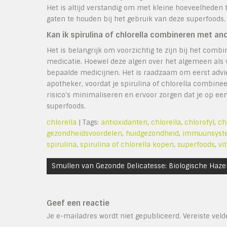
Het is altijd verstandig om met kleine hoeveelheden 
gaten te houden bij het gebruik van deze superfoods.
Kan ik spirulina of chlorella combineren met a
Het is belangrijk om voorzichtig te zijn bij het com
medicatie. Hoewel deze algen over het algemeen als
bepaalde medicijnen. Het is raadzaam om eerst advies
apotheker, voordat je spirulina of chlorella combin
risico’s minimaliseren en ervoor zorgen dat je op een
superfoods.
chlorella
| Tags:
antioxidanten
,
chlorella
,
chlorofyl
,
ch
gezondheidsvoordelen
,
huidgezondheid
,
immuunsyst
spirulina
,
spirulina of chlorella kopen
,
superfoods
,
vi
Bericht
Smullen van Gezonde Delicatesse: Biologische Haze
navigatie
Geef een reactie
Je e-mailadres wordt niet gepubliceerd.
Vereiste vel