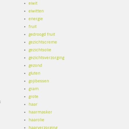
eiwit
eiwitten
energie
fruit
gedroogd fruit
gezichtscreme
gezichtsolie
gezichtsverzorging
gezond
gluten
gojibessen
gram
grote
k
haar
haarmasker
haarolie
haarverzorging