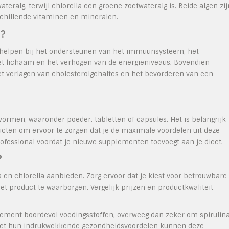
teralg, terwijl chlorella een groene zoetwateralg is. Beide algen zij
rschillende vitaminen en mineralen.
n?
n helpen bij het ondersteunen van het immuunsysteem, het
het lichaam en het verhogen van de energieniveaus. Bovendien
t verlagen van cholesterolgehaltes en het bevorderen van een
 vormen, waaronder poeder, tabletten of capsules. Het is belangrijk
cten om ervoor te zorgen dat je de maximale voordelen uit deze
ofessional voordat je nieuwe supplementen toevoegt aan je dieet.
?
ina en chlorella aanbieden. Zorg ervoor dat je kiest voor betrouwbare
t product te waarborgen. Vergelijk prijzen en productkwaliteit
plement boordevol voedingsstoffen, overweeg dan zeker om spirulin
e. Met hun indrukwekkende gezondheidsvoordelen kunnen deze