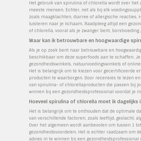
Het gebruik van spirulina of chlorella wordt over het
meeste mensen. Echter, net als bij elk voedingssup
zoals maagklachten, diarree of allergische reacties. 
luisteren naar je lichaam. Raadpleeg altijd een gezon
of chlorella, vooral als je zwanger bent, borstvoedi
Waar kan ik betrouwbare en hoogwaardige spiru
Als je op zoek bent naar betrouwbare en hoogwaardige 
beschikbaar om deze superfoods aan te schaffen. Je
gezondheidswinkels, natuurvoedingswinkels of online r
Het is belangrijk om te kiezen voor gecertificeerd
producten te waarborgen. Door recensies te lezen en 
van spirulina- of chlorellaproducten die passen bij 
winnen bij een gezondheidsprofessional voordat je n
Hoeveel spirulina of chlorella moet ik dagelij
Het is belangrijk om te onthouden dat de optimale dag
van verschillende factoren, zoals leeftijd, geslacht
Over het algemeen wordt aanbevolen om tussen 1 tot 
gezondheidsvoordelen. Het is echter raadzaam om de
advies in te winnen bij een gezondheidsprofessional 