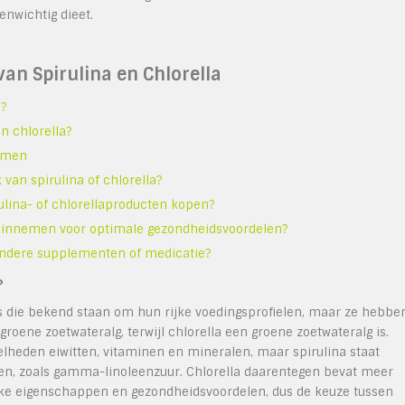
enwichtig dieet.
an Spirulina en Chlorella
a?
n chlorella?
nemen
van spirulina of chlorella?
lina- of chlorellaproducten kopen?
jks innemen voor optimale gezondheidsvoordelen?
 andere supplementen of medicatie?
?
ods die bekend staan om hun rijke voedingsprofielen, maar ze hebbe
groene zoetwateralg, terwijl chlorella een groene zoetwateralg is.
lheden eiwitten, vitaminen en mineralen, maar spirulina staat
ren, zoals gamma-linoleenzuur. Chlorella daarentegen bevat meer
eke eigenschappen en gezondheidsvoordelen, dus de keuze tussen