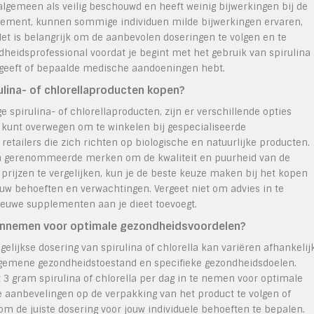
 algemeen als veilig beschouwd en heeft weinig bijwerkingen bij de
plement, kunnen sommige individuen milde bijwerkingen ervaren,
Het is belangrijk om de aanbevolen doseringen te volgen en te
dheidsprofessional voordat je begint met het gebruik van spirulina
ng geeft of bepaalde medische aandoeningen hebt.
lina- of chlorellaproducten kopen?
spirulina- of chlorellaproducten, zijn er verschillende opties
 kunt overwegen om te winkelen bij gespecialiseerde
etailers die zich richten op biologische en natuurlijke producten.
e en gerenommeerde merken om de kwaliteit en puurheid van de
prijzen te vergelijken, kun je de beste keuze maken bij het kopen
jouw behoeften en verwachtingen. Vergeet niet om advies in te
ieuwe supplementen aan je dieet toevoegt.
ks innemen voor optimale gezondheidsvoordelen?
elijkse dosering van spirulina of chlorella kan variëren afhankelij
, algemene gezondheidstoestand en specifieke gezondheidsdoelen.
3 gram spirulina of chlorella per dag in te nemen voor optimale
 aanbevelingen op de verpakking van het product te volgen of
om de juiste dosering voor jouw individuele behoeften te bepalen.