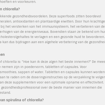
ehoeften en voorkeuren.
 chlorella?
ekkende gezondheidsvoordelen. Deze superfoods zitten boordevol
eralen, antioxidanten en plantaardige eiwitten. Door hun krachtige
n bij het versterken van het immuunsysteem, het verbeteren van de
t verhogen van de energieniveaus. Bovendien staan ze bekend om hu
olesterolgehaltes te verlagen en een gezonde huid te bevorderen.
a kan dus bijdragen aan een algehele verbetering van de gezondhe
men
of chlorella is: “Hoe kan ik deze algen het beste innemen?” De mee
te nemen zijn in poedervorm, tabletten of capsules. Voor
smoothies, sappen of water. Tabletten en capsules kunnen worden
aan te raden om de doseringsinstructies op de verpakking te volge
van deze supplementen voor een optimale opname en effectiviteit.
een gezondheidsprofessional over de beste manier van innemen die
estand.
an spirulina of chlorella?