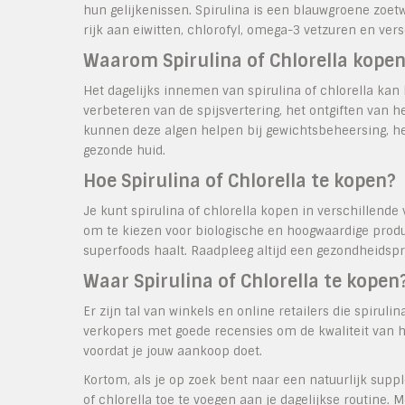
hun gelijkenissen. Spirulina is een blauwgroene zoetwa
rijk aan eiwitten, chlorofyl, omega-3 vetzuren en ve
Waarom Spirulina of Chlorella kope
Het dagelijks innemen van spirulina of chlorella ka
verbeteren van de spijsvertering, het ontgiften van 
kunnen deze algen helpen bij gewichtsbeheersing, he
gezonde huid.
Hoe Spirulina of Chlorella te kopen?
Je kunt spirulina of chlorella kopen in verschillende
om te kiezen voor biologische en hoogwaardige produ
superfoods haalt. Raadpleeg altijd een gezondheidspr
Waar Spirulina of Chlorella te kopen
Er zijn tal van winkels en online retailers die spirul
verkopers met goede recensies om de kwaliteit van he
voordat je jouw aankoop doet.
Kortom, als je op zoek bent naar een natuurlijk sup
of chlorella toe te voegen aan je dagelijkse routin