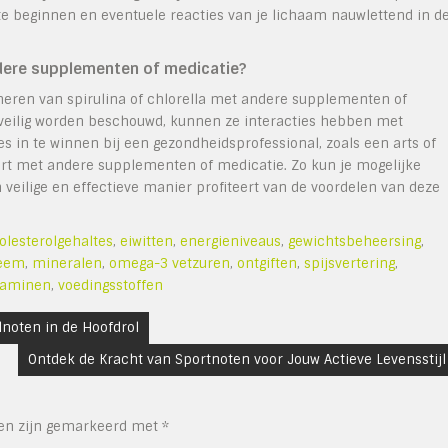
te beginnen en eventuele reacties van je lichaam nauwlettend in d
ndere supplementen of medicatie?
bineren van spirulina of chlorella met andere supplementen of
 veilig worden beschouwd, kunnen ze interacties hebben met
 in te winnen bij een gezondheidsprofessional, zoals een arts of
eert met andere supplementen of medicatie. Zo kun je mogelijke
 veilige en effectieve manier profiteert van de voordelen van deze
olesterolgehaltes
,
eiwitten
,
energieniveaus
,
gewichtsbeheersing
,
eem
,
mineralen
,
omega-3 vetzuren
,
ontgiften
,
spijsvertering
,
taminen
,
voedingsstoffen
lnoten in de Hoofdrol
Ontdek de Kracht van Sportnoten voor Jouw Actieve Levensstijl
den zijn gemarkeerd met
*