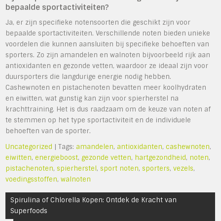
bepaalde sportactiviteiten?
Ja, er zijn specifieke notensoorten die geschikt zijn voor
bepaalde sportactiviteiten. Verschillende noten bieden unieke
voordelen die kunnen aansluiten bij specifieke behoeften van
sporters. Zo zijn amandelen en walnoten bijvoorbeeld rijk aan
antioxidanten en gezonde vetten, waardoor ze ideaal zijn voor
duursporters die langdurige energie nodig hebben.
Cashewnoten en pistachenoten bevatten meer koolhydraten
en eiwitten, wat gunstig kan zijn voor spierherstel na
krachttraining. Het is dus raadzaam om de keuze van noten af
te stemmen op het type sportactiviteit en de individuele
behoeften van de sporter.
Uncategorized
| Tags:
amandelen
,
antioxidanten
,
cashewnoten
,
eiwitten
,
energieboost
,
gezonde vetten
,
hartgezondheid
,
noten
,
pistachenoten
,
spierherstel
,
sport noten
,
sporters
,
vezels
,
voedingsstoffen
,
walnoten
Bericht
Spirulina of Chlorella Kopen: Ontdek de Kracht van
navigatie
Superfoods