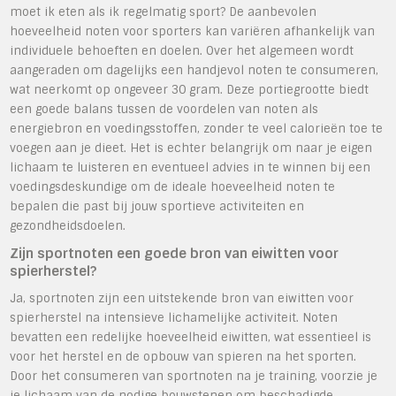
moet ik eten als ik regelmatig sport? De aanbevolen
hoeveelheid noten voor sporters kan variëren afhankelijk van
individuele behoeften en doelen. Over het algemeen wordt
aangeraden om dagelijks een handjevol noten te consumeren,
wat neerkomt op ongeveer 30 gram. Deze portiegrootte biedt
een goede balans tussen de voordelen van noten als
energiebron en voedingsstoffen, zonder te veel calorieën toe te
voegen aan je dieet. Het is echter belangrijk om naar je eigen
lichaam te luisteren en eventueel advies in te winnen bij een
voedingsdeskundige om de ideale hoeveelheid noten te
bepalen die past bij jouw sportieve activiteiten en
gezondheidsdoelen.
Zijn sportnoten een goede bron van eiwitten voor
spierherstel?
Ja, sportnoten zijn een uitstekende bron van eiwitten voor
spierherstel na intensieve lichamelijke activiteit. Noten
bevatten een redelijke hoeveelheid eiwitten, wat essentieel is
voor het herstel en de opbouw van spieren na het sporten.
Door het consumeren van sportnoten na je training, voorzie je
je lichaam van de nodige bouwstenen om beschadigde