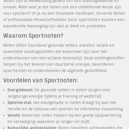
Noten zijn al eeuwenlang geliefd om hun voedingswaarde en
smaak. Maar wist je dat noten ook een uitstekende keuze zijn
voor sporters? Of je nu een fanatieke hardloper, fervente fietser
of enthousiaste fitnessliefhebber bent, sportnoten kunnen een
waardevolle toevoeging zijn aan je dieet en prestaties.
Waarom Sportnoten?
Noten zitten boordevol gezonde vetten, eiwitten, vezels en
essentiële voedingsstoffen die essentieel zijn voor het
ondersteunen van een actieve levensstijl. Deze voedingsstoffen
helpen bij het leveren van duurzame energie, bevorderen
spierherstel en ondersteunen de algehele gezondheid.
Voordelen van Sportnoten:
Energieboost:
De gezonde vetten in noten zorgen voor
langdurige energie tijdens je training of wedstrijd.
Spierherstel:
Het eiwitgehalte in noten draagt bij aan het
herstel en de opbouw van spieren na intensieve inspanning.
Vezels:
Vezelrijke noten helpen bij een goede spijsvertering
en verzadiging, waardoor je langer vol blijft.
Natuurlijke antioxidanten:
Noten bevatten antioxidanten die