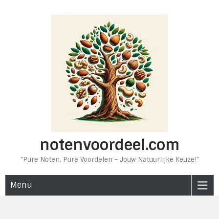
Ga
naar
de
inhoud
notenvoordeel.com
"Pure Noten, Pure Voordelen – Jouw Natuurlijke Keuze!"
Menu