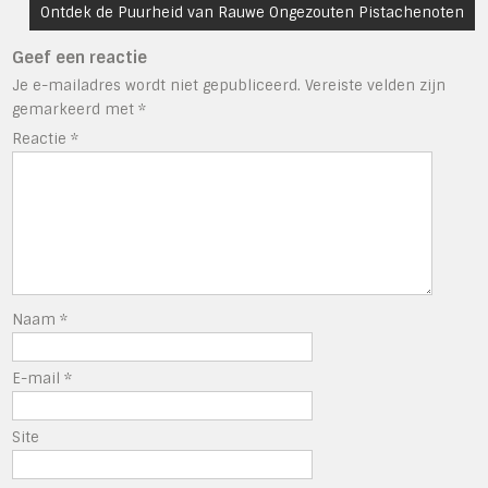
Ontdek de Puurheid van Rauwe Ongezouten Pistachenoten
Geef een reactie
Je e-mailadres wordt niet gepubliceerd.
Vereiste velden zijn
gemarkeerd met
*
Reactie
*
Naam
*
E-mail
*
Site