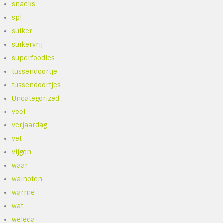
snacks
spf
suiker
suikervrij
superfoodies
tussendoortje
tussendoortjes
Uncategorized
veel
verjaardag
vet
vijgen
waar
walnoten
warme
wat
weleda