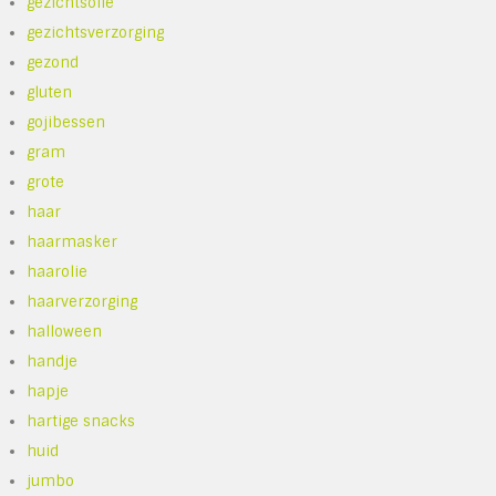
gezichtsolie
gezichtsverzorging
gezond
gluten
gojibessen
gram
grote
haar
haarmasker
haarolie
haarverzorging
halloween
handje
hapje
hartige snacks
huid
jumbo