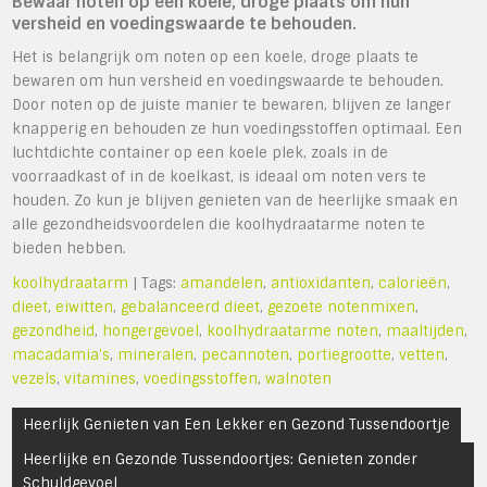
Bewaar noten op een koele, droge plaats om hun
versheid en voedingswaarde te behouden.
Het is belangrijk om noten op een koele, droge plaats te
bewaren om hun versheid en voedingswaarde te behouden.
Door noten op de juiste manier te bewaren, blijven ze langer
knapperig en behouden ze hun voedingsstoffen optimaal. Een
luchtdichte container op een koele plek, zoals in de
voorraadkast of in de koelkast, is ideaal om noten vers te
houden. Zo kun je blijven genieten van de heerlijke smaak en
alle gezondheidsvoordelen die koolhydraatarme noten te
bieden hebben.
koolhydraatarm
| Tags:
amandelen
,
antioxidanten
,
calorieën
,
dieet
,
eiwitten
,
gebalanceerd dieet
,
gezoete notenmixen
,
gezondheid
,
hongergevoel
,
koolhydraatarme noten
,
maaltijden
,
macadamia's
,
mineralen
,
pecannoten
,
portiegrootte
,
vetten
,
vezels
,
vitamines
,
voedingsstoffen
,
walnoten
Bericht
Heerlijk Genieten van Een Lekker en Gezond Tussendoortje
navigatie
Heerlijke en Gezonde Tussendoortjes: Genieten zonder
Schuldgevoel