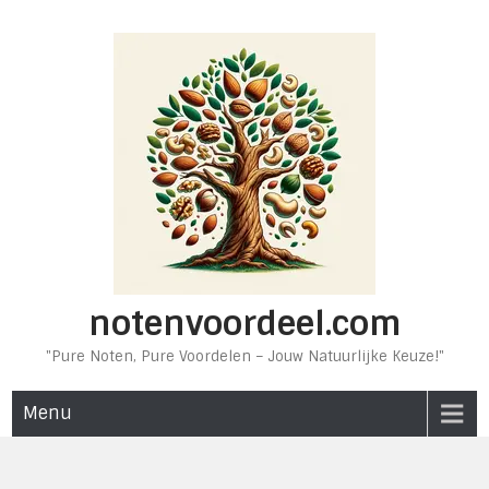
Ga
naar
de
inhoud
notenvoordeel.com
"Pure Noten, Pure Voordelen – Jouw Natuurlijke Keuze!"
Menu