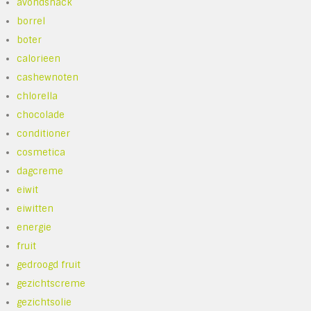
avondsnack
borrel
boter
calorieen
cashewnoten
chlorella
chocolade
conditioner
cosmetica
dagcreme
eiwit
eiwitten
energie
fruit
gedroogd fruit
gezichtscreme
gezichtsolie