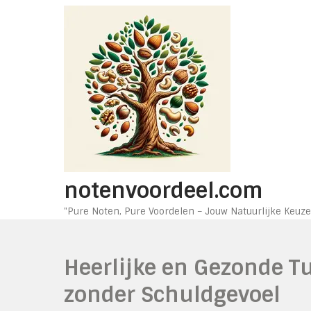
Ga
naar
de
inhoud
notenvoordeel.com
"Pure Noten, Pure Voordelen – Jouw Natuurlijke Keuze
Heerlijke en Gezonde T
zonder Schuldgevoel