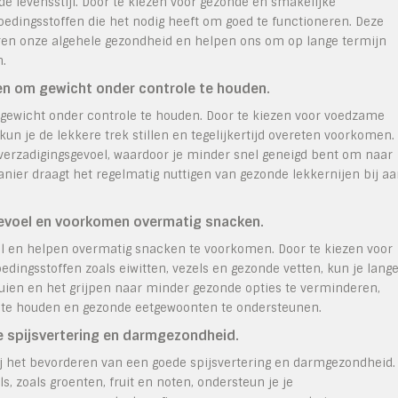
de levensstijl. Door te kiezen voor gezonde en smakelijke
oedingsstoffen die het nodig heeft om goed te functioneren. Deze
ren onze algehele gezondheid en helpen ons om op lange termijn
n.
en om gewicht onder controle te houden.
gewicht onder controle te houden. Door te kiezen voor voedzame
kun je de lekkere trek stillen en tegelijkertijd overeten voorkomen.
verzadigingsgevoel, waardoor je minder snel geneigd bent om naar
anier draagt het regelmatig nuttigen van gezonde lekkernijen bij a
evoel en voorkomen overmatig snacken.
l en helpen overmatig snacken te voorkomen. Door te kiezen voor
oedingsstoffen zoals eiwitten, vezels en gezonde vetten, kun je lang
uien en het grijpen naar minder gezonde opties te verminderen,
il te houden en gezonde eetgewoonten te ondersteunen.
 spijsvertering en darmgezondheid.
ij het bevorderen van een goede spijsvertering en darmgezondheid.
, zoals groenten, fruit en noten, ondersteun je je