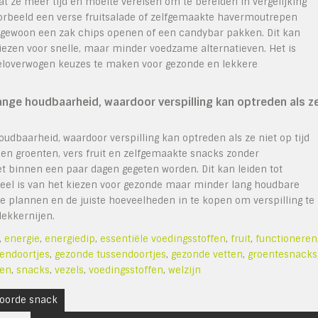
t ze meer tijd en moeite vereisen om te bereiden in vergelijking
oorbeeld een verse fruitsalade of zelfgemaakte havermoutrepen
 gewoon een zak chips openen of een candybar pakken. Dit kan
iezen voor snelle, maar minder voedzame alternatieven. Het is
 weloverwogen keuzes te maken voor gezonde en lekkere
ange houdbaarheid, waardoor verspilling kan optreden als z
udbaarheid, waardoor verspilling kan optreden als ze niet op tijd
n groenten, vers fruit en zelfgemaakte snacks zonder
t binnen een paar dagen gegeten worden. Dit kan leiden tot
adeel is van het kiezen voor gezonde maar minder lang houdbare
e plannen en de juiste hoeveelheden in te kopen om verspilling te
lekkernijen.
,
energie
,
energiedip
,
essentiële voedingsstoffen
,
fruit
,
functioneren
endoortjes
,
gezonde tussendoortjes
,
gezonde vetten
,
groentesnacks
len
,
snacks
,
vezels
,
voedingsstoffen
,
welzijn
woorde snack