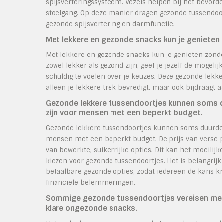
spijsverteringssysteem. Vezels helpen bij het bevor
stoelgang. Op deze manier dragen gezonde tussendoort
gezonde spijsvertering en darmfunctie.
Met lekkere en gezonde snacks kun je genieten
Met lekkere en gezonde snacks kun je genieten zonde
zowel lekker als gezond zijn, geef je jezelf de mogel
schuldig te voelen over je keuzes. Deze gezonde lekke
alleen je lekkere trek bevredigt, maar ook bijdraagt 
Gezonde lekkere tussendoortjes kunnen soms du
zijn voor mensen met een beperkt budget.
Gezonde lekkere tussendoortjes kunnen soms duurder 
mensen met een beperkt budget. De prijs van verse p
van bewerkte, suikerrijke opties. Dit kan het moeil
kiezen voor gezonde tussendoortjes. Het is belangri
betaalbare gezonde opties, zodat iedereen de kans k
financiële belemmeringen.
Sommige gezonde tussendoortjes vereisen meer 
klare ongezonde snacks.