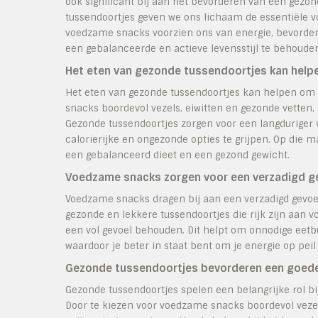
ook significant bij aan het bevorderen van een gezon
tussendoortjes geven we ons lichaam de essentiële v
voedzame snacks voorzien ons van energie, bevorde
een gebalanceerde en actieve levensstijl te behoude
Het eten van gezonde tussendoortjes kan help
Het eten van gezonde tussendoortjes kan helpen om 
snacks boordevol vezels, eiwitten en gezonde vetten, 
Gezonde tussendoortjes zorgen voor een langduriger 
calorierijke en ongezonde opties te grijpen. Op die m
een gebalanceerd dieet en een gezond gewicht.
Voedzame snacks zorgen voor een verzadigd g
Voedzame snacks dragen bij aan een verzadigd gevoe
gezonde en lekkere tussendoortjes die rijk zijn aan v
een vol gevoel behouden. Dit helpt om onnodige eetb
waardoor je beter in staat bent om je energie op pe
Gezonde tussendoortjes bevorderen een goede
Gezonde tussendoortjes spelen een belangrijke rol b
Door te kiezen voor voedzame snacks boordevol vezels