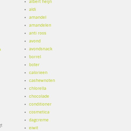
albert heijn
aldi
amandel
amandelen
anti roos
avond
avondsnack
p
borrel
boter
calorieen
cashewnoten
chlorella
chocolade
conditioner
cosmetica
dagcreme
gt
eiwit