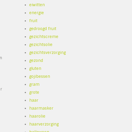
eiwitten
energie
fruit
gedroogd fruit
gezichtscreme
gezichtsolie
gezichtsverzorging
an
gezond
gluten
gojibessen
gram
er
grote
haar
haarmasker
haarolie
haarverzorging