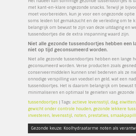
Het nadeel van sommige gezonde tussendoortjes is da
met kant-en-klare ongezonde snacks. Terwijl je bijv
moet voorbereiden, kun je voor een ongezonde optie
soms leiden tot gemakzucht en de verleiding om te k
belangrijk om bewust te zijn van deze uitdaging en
tussendoortjes die de extra inspanning waard zijn.
Niet alle gezonde tussendoortjes hebben een l
niet op tijd geconsumeerd worden.
Niet alle gezonde tussendoortjes hebben een lange ho
geconsumeerd worden. Verse producten zoals gesnede
conserveermiddelen kunnen snel bederven als ze nie
onnodige verspilling van voedsel en geld, wat een n
tussendoortjes. Het is daarom belangrijk om bewust t
minimaliseren en optimaal te genieten van gezonde 
tussendoortjes
| Tags:
actieve levensstijl
,
dag
,
eiwitten
gewicht onder controle houden
,
gezonde lekkere tuss
investeren
,
levensstijl
,
noten
,
prestaties
,
smaakpapil
Bericht
Gezonde keuze: Koolhydraatarme noten als verant
navigatie