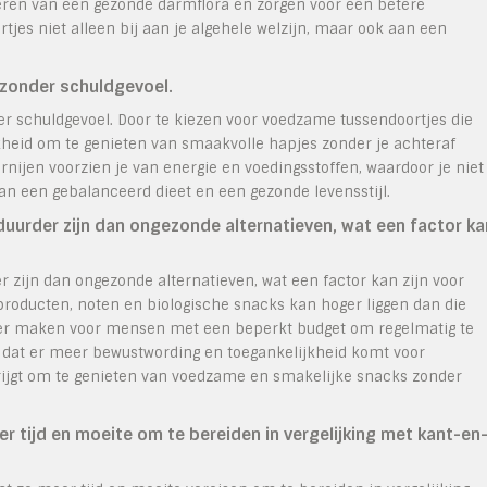
deren van een gezonde darmflora en zorgen voor een betere
jes niet alleen bij aan je algehele welzijn, maar ook aan een
 zonder schuldgevoel.
r schuldgevoel. Door te kiezen voor voedzame tussendoortjes die
ijkheid om te genieten van smaakvolle hapjes zonder je achteraf
rnijen voorzien je van energie en voedingsstoffen, waardoor je niet
aan een gebalanceerd dieet en een gezonde levensstijl.
urder zijn dan ongezonde alternatieven, wat een factor ka
zijn dan ongezonde alternatieven, wat een factor kan zijn voor
roducten, noten en biologische snacks kan hoger liggen dan die
ijker maken voor mensen met een beperkt budget om regelmatig te
jk dat er meer bewustwording en toegankelijkheid komt voor
rijgt om te genieten van voedzame en smakelijke snacks zonder
tijd en moeite om te bereiden in vergelijking met kant-en