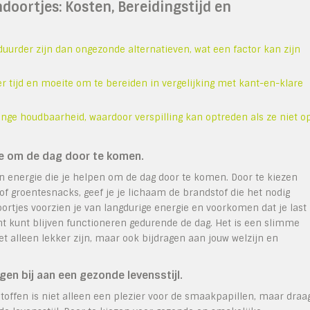
oortjes: Kosten, Bereidingstijd en
urder zijn dan ongezonde alternatieven, wat een factor kan zijn
tijd en moeite om te bereiden in vergelijking met kant-en-klare
nge houdbaarheid, waardoor verspilling kan optreden als ze niet o
ie om de dag door te komen.
n energie die je helpen om de dag door te komen. Door te kiezen
of groentesnacks, geef je je lichaam de brandstof die het nodig
oortjes voorzien je van langdurige energie en voorkomen dat je last
cht kunt blijven functioneren gedurende de dag. Het is een slimme
t alleen lekker zijn, maar ook bijdragen aan jouw welzijn en
en bij aan een gezonde levensstijl.
offen is niet alleen een plezier voor de smaakpapillen, maar draa