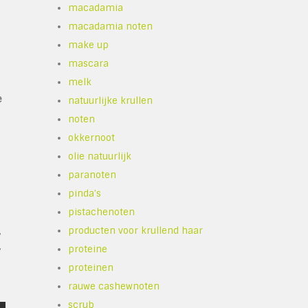
macadamia
macadamia noten
make up
mascara
melk
e
natuurlijke krullen
noten
okkernoot
olie natuurlijk
paranoten
pinda's
pistachenoten
producten voor krullend haar
,
,
proteine
proteinen
rauwe cashewnoten
scrub