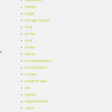
halloween
handje
hapje
hartige snacks
huid
jumbo
kind
kinder
n
kleine
koolhydraatarm
koolhydraten
krullen
krullend haar
lidl
lippen
-
lippenbalsem
maca