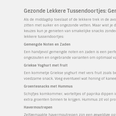
Gezonde Lekkere Tussendoortjes: Ge
Als de middagdip toeslaat of de lekkere trek in de av
zitten met suiker en ongezonde vetten. Maar wist je d
keuzes kun je genieten van smakelijke snacks zonder 
lekkere tussendoortjes:
Gemengde Noten en Zaden
Een handjevol gemengde noten en zaden is een perfec
ongezouten en ongebrande varianten om optimaal van
Griekse Yoghurt met Fruit
Een kommetje Griekse yoghurt met vers fruit zoals be
voedzame snack. Voeg eventueel wat honing of kaneel
Groentesnacks met Hummus
Schijfjes komkommer, worteltjes of paprika dippen 
extra groenten binnen te krijgen. Hummus zit vol pro
Havermoutrepen
Zelfgemaakte havermoutrepen zijn een geweldige op