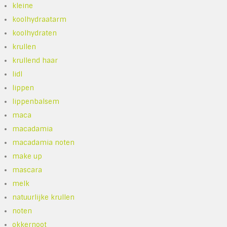
kleine
koolhydraatarm
koolhydraten
krullen
krullend haar
lidl
lippen
lippenbalsem
maca
macadamia
macadamia noten
make up
mascara
melk
natuurlijke krullen
noten
okkernoot