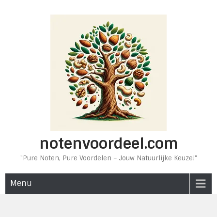
Ga
naar
de
inhoud
notenvoordeel.com
"Pure Noten, Pure Voordelen – Jouw Natuurlijke Keuze!"
Menu