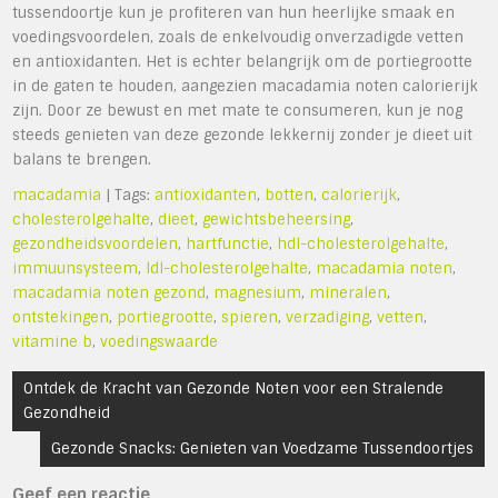
tussendoortje kun je profiteren van hun heerlijke smaak en
voedingsvoordelen, zoals de enkelvoudig onverzadigde vetten
en antioxidanten. Het is echter belangrijk om de portiegrootte
in de gaten te houden, aangezien macadamia noten calorierijk
zijn. Door ze bewust en met mate te consumeren, kun je nog
steeds genieten van deze gezonde lekkernij zonder je dieet uit
balans te brengen.
macadamia
| Tags:
antioxidanten
,
botten
,
calorierijk
,
cholesterolgehalte
,
dieet
,
gewichtsbeheersing
,
gezondheidsvoordelen
,
hartfunctie
,
hdl-cholesterolgehalte
,
immuunsysteem
,
ldl-cholesterolgehalte
,
macadamia noten
,
macadamia noten gezond
,
magnesium
,
mineralen
,
ontstekingen
,
portiegrootte
,
spieren
,
verzadiging
,
vetten
,
vitamine b
,
voedingswaarde
Bericht
Ontdek de Kracht van Gezonde Noten voor een Stralende
navigatie
Gezondheid
Gezonde Snacks: Genieten van Voedzame Tussendoortjes
Geef een reactie